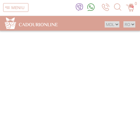
0
MENIU