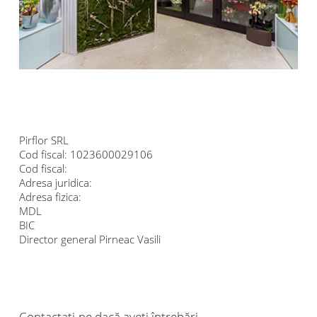
Pirflor SRL
Cod fiscal:
1023600029106
Cod fiscal:
Adresa juridica:
Adresa fizica:
MDL
BIC
Director general
Pirneac Vasili
Contactați-ne dacă aveți întrebări