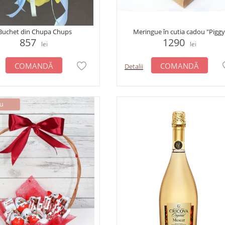
Buchet din Chupa Chups
Meringue în cutia cadou "Piggy
857
1290
lei
lei
COMANDĂ
COMANDĂ
Detalii