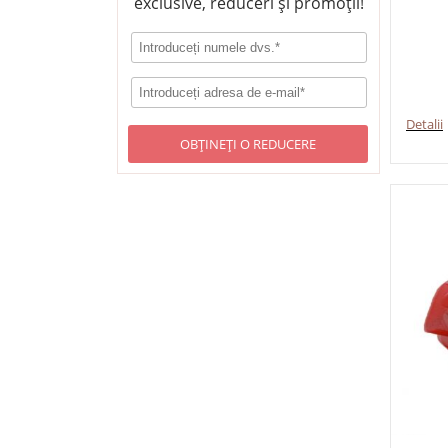
exclusive, reduceri și promoții!
Detalii
OBȚINEȚI O REDUCERE