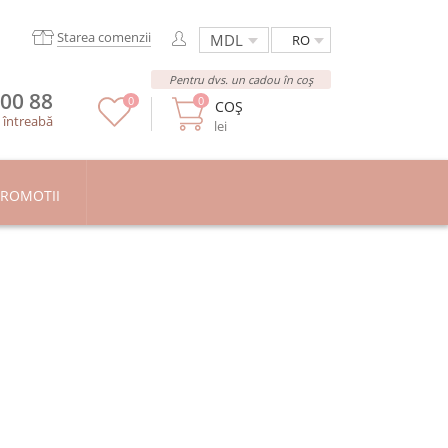
Starea comenzii
RO
Pentru dvs. un cadou în coș
 00 88
0
0
COȘ
/
întreabă
lei
ROMOTII