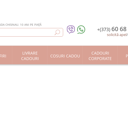
DA CHISINAU. 10 ANI PE PIAȚĂ
60 68
+(373)
solicită apel
LIVRARE
CADOURI
IRI
COSURI CADOU
P
CADOURI
CORPORATE