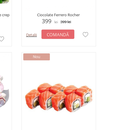
e crep
Ciocolate Ferrero Rocher
399
399
lei
lei
COMANDĂ
Detalii