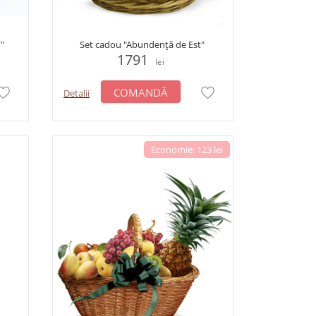
"
Set cadou "Abundență de Est"
1791
lei
COMANDĂ
Detalii
Economie: 123 lei