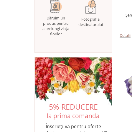
Șam
Dăruim un
Fotografia
produs pentru
destinatarului
a prelungi viața
florilor
Detalii
5% REDUCERE
la prima comanda
Înscrieți-vă pentru oferte