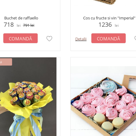
Buchet de raffaello
Cos cu fructe si vin "Imperial"
718
1236
791
lei
lei
lei
COMANDĂ
COMANDĂ
Detalii