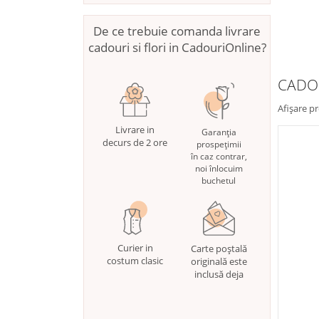
De ce trebuie comanda livrare
cadouri si flori in CadouriOnline?
CADO
Afișare p
Livrare in
Garanția
decurs de 2 ore
prospețimii
în caz contrar,
noi înlocuim
buchetul
Curier in
Carte poștală
costum clasic
originală este
inclusă deja