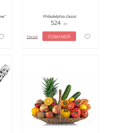
low"
Philadelphia classic
524
lei
COMANDĂ
Detalii