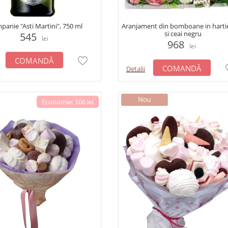
panie "Asti Martini", 750 ml
Aranjament din bomboane in harti
si ceai negru
545
lei
968
lei
COMANDĂ
COMANDĂ
Detalii
Economie: 106 lei