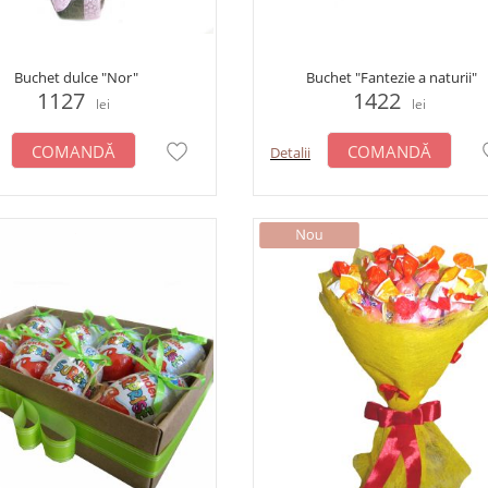
Buchet dulce "Nor"
Buchet "Fantezie a naturii"
1127
1422
lei
lei
COMANDĂ
COMANDĂ
Detalii