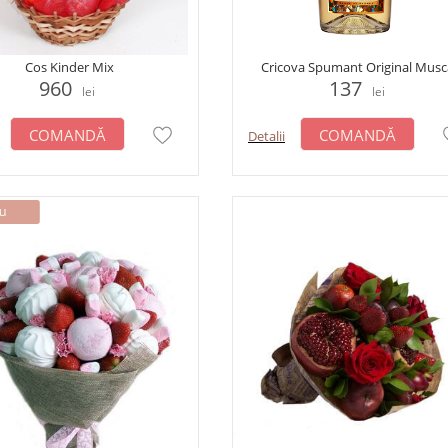
Cos Kinder Mix
Cricova Spumant Original Musc
960
137
lei
lei
COMANDĂ
COMANDĂ
Detalii