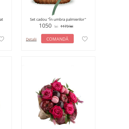
at
Set cadou "În umbra palmierilor"
1050
1173
lei
lei
COMANDĂ
Detalii