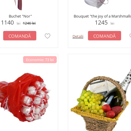
Buchet "Nor"
Bouquet "the joy of a Marshmal
1140
1245
1246
lei
lei
lei
COMANDĂ
COMANDĂ
Detalii
Economie: 73 lei