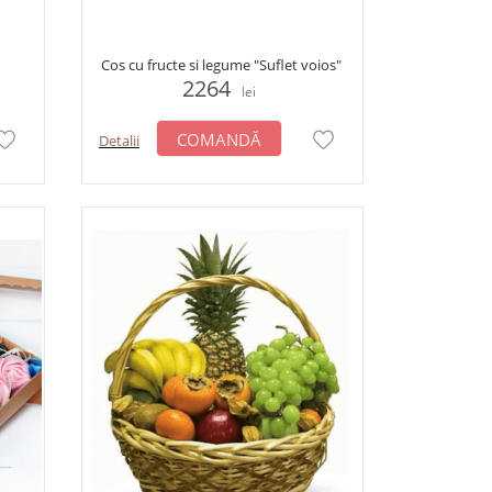
Cos cu fructe si legume "Suflet voios"
2264
lei
COMANDĂ
Detalii