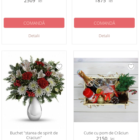
2509
1875
lei
lei
COMANDĂ
COMANDĂ
Detalii
Detalii
Buchet "starea de spirit de
Cutie cu pom de Crăciun
Craciun"
2150
lei