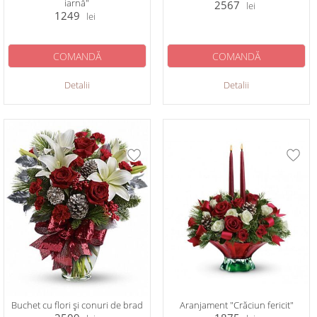
iarnă"
2567
lei
1249
lei
COMANDĂ
COMANDĂ
Detalii
Detalii
Buchet cu flori și conuri de brad
Aranjament "Crăciun fericit"