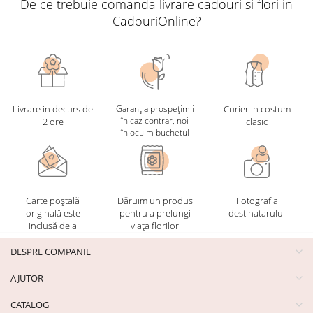
De ce trebuie comanda livrare cadouri si flori in
CadouriOnline?
Livrare in decurs de
Garanția prospețimii
Curier in costum
în caz contrar, noi
2 ore
clasic
înlocuim buchetul
Carte poștală
Dăruim un produs
Fotografia
originală este
pentru a prelungi
destinatarului
inclusă deja
viața florilor
DESPRE COMPANIE
AJUTOR
CATALOG