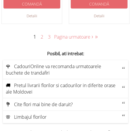
COMANDĂ
COMANDĂ
Detalii
Detalii
›
»
1
2
3
Pagina urmatoare
Posibil, ati intrebat:
🌹 CadouriOnline va recomanda urmatoarele
buchete de trandafiri
🚚 Pretul livrarii florilor si cadourilor in diferite orase
ale Moldovei
💐 Cite flori mai bine de daruit?
🌸 Limbajul florilor