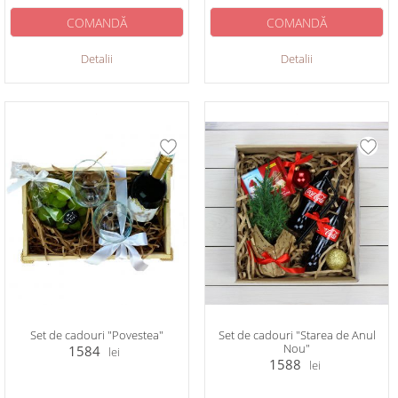
COMANDĂ
COMANDĂ
Detalii
Detalii
Set de cadouri "Povestea"
Set de cadouri "Starea de Anul
Nou"
1584
lei
1588
lei