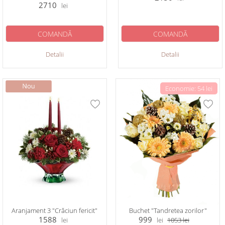
2710
lei
COMANDĂ
COMANDĂ
Detalii
Detalii
Economie: 54 lei
Aranjament 3 "Crăciun fericit"
Buchet "Tandretea zorilor"
1588
999
lei
lei
1053
lei