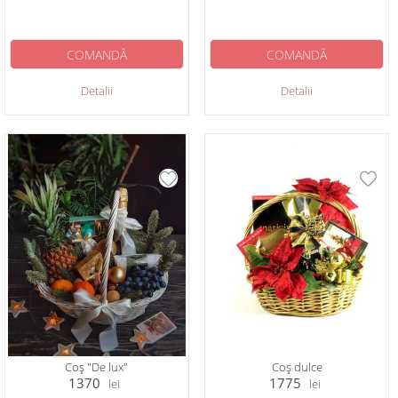
COMANDĂ
COMANDĂ
Detalii
Detalii
Coș "De lux"
Coș dulce
1370
1775
lei
lei