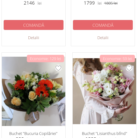
2146
1799
lei
lei
1805
lei
COMANDĂ
COMANDĂ
Detalii
Detalii
Economie: 129 lei
Economie: 59 lei
Buchet "Bucuria Copilăriei"
Buchet "Lisianthus blînd"