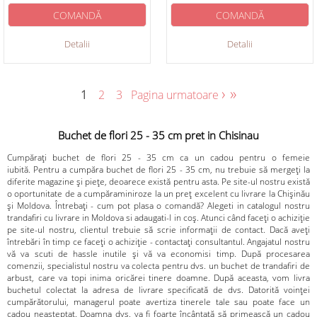
COMANDĂ
COMANDĂ
Detalii
Detalii
›
»
1
2
3
Pagina urmatoare
Buchet de flori 25 - 35 cm pret in Chisinau
Cumpărați buchet de flori 25 - 35 cm ca un cadou pentru o femeie
iubită. Pentru a cumpăra buchet de flori 25 - 35 cm, nu trebuie să mergeți la
diferite magazine și piețe, deoarece există pentru asta. Pe site-ul nostru există
o oportunitate de a cumpăraminiroze la un preț excelent cu livrare la Chișinău
și Moldova. Întrebați - cum pot plasa o comandă? Alegeti in catalogul nostru
trandafiri cu livrare in Moldova si adaugati-l in coș. Atunci când faceți o achiziție
pe site-ul nostru, clientul trebuie să scrie informații de contact. Dacă aveți
întrebări în timp ce faceți o achiziție - contactați consultantul. Angajatul nostru
vă va scuti de hassle inutile și vă va economisi timp. După procesarea
comenzii, specialistul nostru va colecta pentru dvs. un buchet de trandafiri de
arbust, care va topi inima oricărei tinere doamne. După aceasta, vom livra
buchetul colectat la adresa de livrare specificată de dvs. Datorită voinței
cumpărătorului, managerul poate avertiza tinerele tale sau poate face un
cadou neașteptat. Doamna dvs. va fi foarte încântată să primească un cadou