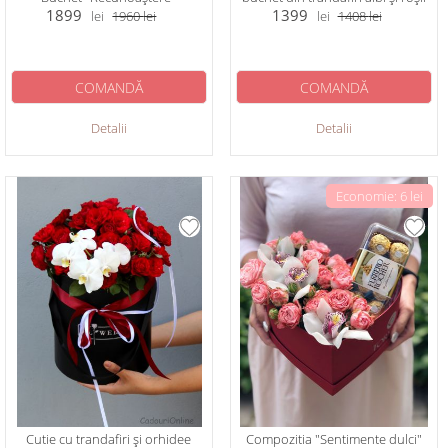
1899
1399
lei
1960
lei
lei
1408
lei
COMANDĂ
COMANDĂ
Detalii
Detalii
Economie: 6 lei
Cutie cu trandafiri și orhidee
Compozitia "Sentimente dulci"