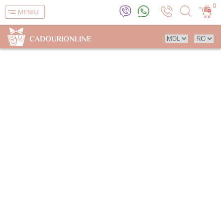
0
MENIU