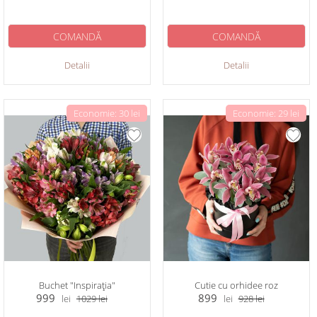
COMANDĂ
COMANDĂ
Detalii
Detalii
Economie: 30 lei
Economie: 29 lei
Buchet "Inspirația"
Сutie cu orhidee roz
999
899
lei
1029
lei
lei
928
lei