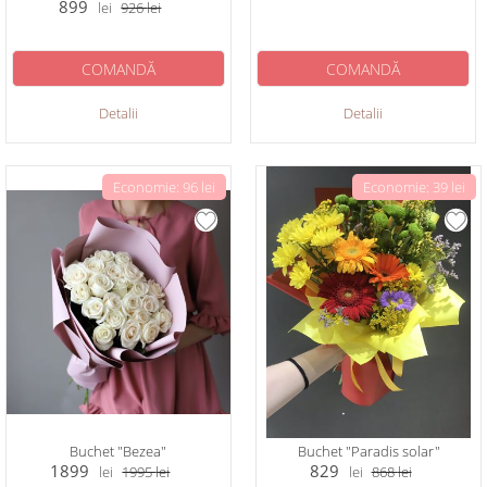
899
lei
926
lei
COMANDĂ
COMANDĂ
Detalii
Detalii
Economie: 96 lei
Economie: 39 lei
Buchet "Bezea"
Buchet "Paradis solar"
1899
829
lei
1995
lei
lei
868
lei