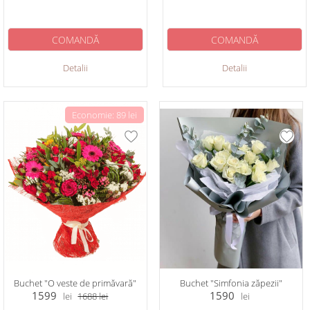
COMANDĂ
COMANDĂ
Detalii
Detalii
Economie: 89 lei
Buchet "O veste de primăvară"
Buchet "Simfonia zăpezii"
1599
1590
lei
1688
lei
lei