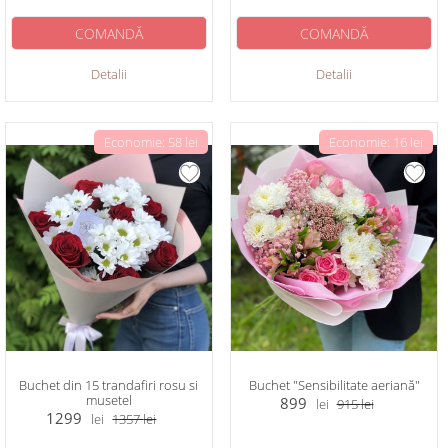
COMANDĂ
COMANDĂ
Detalii
Detalii
Economie: 58 lei
Economie: 16 lei
Buchet din 15 trandafiri rosu si
Buchet "Sensibilitate aeriană"
musetel
899
lei
915
lei
1299
lei
1357
lei