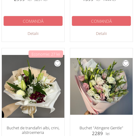
COMANDĂ
COMANDĂ
Detalii
Detalii
Economie: 27 lei
Buchet de trandafiri albi, crini,
Buchet "Аtingere Gentle"
alstroemeria
2289
lei