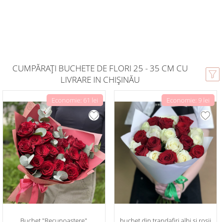
CUMPĂRAȚI BUCHETE DE FLORI 25 - 35 CM CU
LIVRARE IN CHIȘINĂU
Economie: 61 lei
Economie: 9 lei
Buchet "Recunoaștere"
buchet din trandafiri albi și roșii