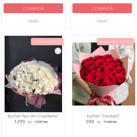
COMANDĂ
COMANDĂ
Detalii
Detalii
Economie: 6 lei
Economie: 141 lei
Buchet "Nor din Crizanteme"
buchet "Trandafiri"
1299
999
lei
1305
lei
lei
1140
lei