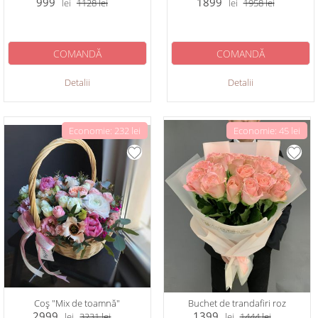
999
1899
lei
1128
lei
lei
1958
lei
COMANDĂ
COMANDĂ
Detalii
Detalii
Economie: 232 lei
Economie: 45 lei
Coș "Mix de toamnă"
Buchet de trandafiri roz
2999
1399
lei
3231
lei
lei
1444
lei