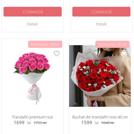
COMANDĂ
COMANDĂ
Detalii
Detalii
Economie: 56 lei
Economie: 41 lei
Trandafiri premium rozi
Buchet din trandafiri rosii 40 cm
1699
1599
lei
1755
lei
lei
1640
lei