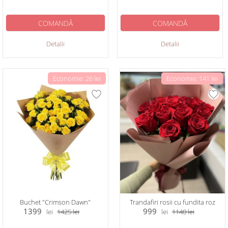
COMANDĂ
COMANDĂ
Detalii
Detalii
Economie: 26 lei
Economie: 141 lei
Buchet "Crimson Dawn"
Trandafiri rosii cu fundita roz
1399
999
lei
1425
lei
lei
1140
lei