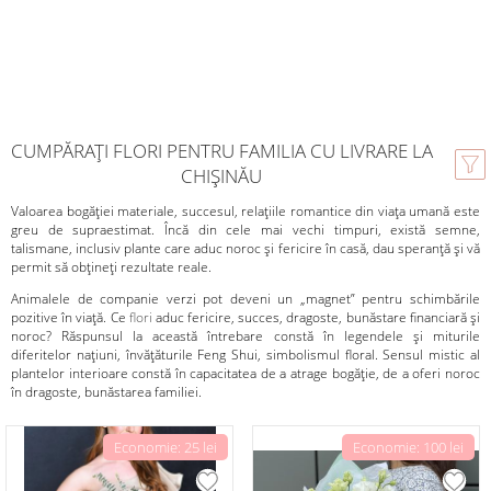
CUMPĂRAȚI FLORI PENTRU FAMILIA CU LIVRARE LA
CHIȘINĂU
Valoarea bogăției materiale, succesul, relațiile romantice din viața umană este
greu de supraestimat. Încă din cele mai vechi timpuri, există semne,
talismane, inclusiv plante care aduc noroc și fericire în casă, dau speranță și vă
permit să obțineți rezultate reale.
Animalele de companie verzi pot deveni un „magnet” pentru schimbările
pozitive în viață. Ce
flori
aduc fericire, succes, dragoste, bunăstare financiară și
noroc? Răspunsul la această întrebare constă în legendele și miturile
diferitelor națiuni, învățăturile Feng Shui, simbolismul floral. Sensul mistic al
plantelor interioare constă în capacitatea de a atrage bogăție, de a oferi noroc
în dragoste, bunăstarea familiei.
Economie: 25 lei
Economie: 100 lei