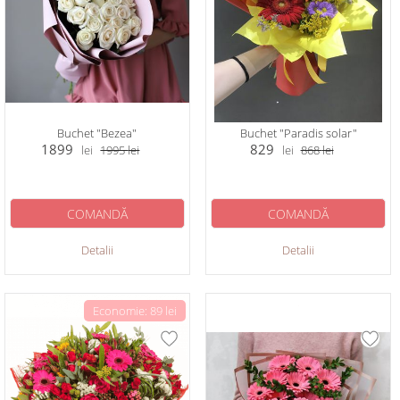
Buchet "Bezea"
Buchet "Paradis solar"
1899
829
lei
1995
lei
lei
868
lei
COMANDĂ
COMANDĂ
Detalii
Detalii
Economie: 89 lei