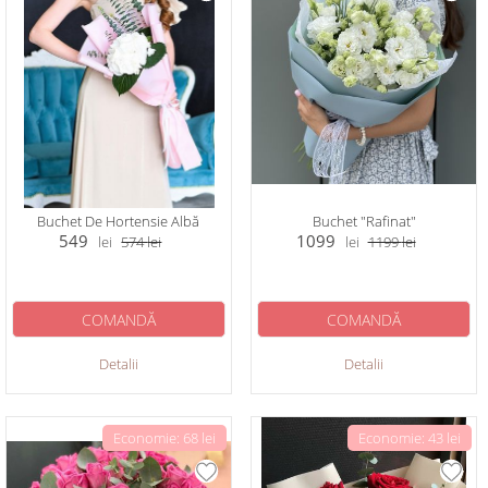
Buchet De Hortensie Albă
Buchet "Rafinat"
549
1099
lei
574
lei
lei
1199
lei
COMANDĂ
COMANDĂ
Detalii
Detalii
Economie: 68 lei
Economie: 43 lei