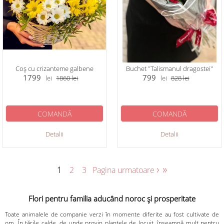
Coș сu crizanteme galbene
Buchet "Talismanul dragostei"
1799
799
lei
1860
lei
lei
828
lei
COMANDĂ
COMANDĂ
Detalii
Detalii
›
»
1
2
3
Pagina urmatoare
Flori pentru familia aducând noroc și prosperitate
Toate animalele de companie verzi în momente diferite au fost cultivate de
om. În țările calde, de unde provin plantele de locuit, înseamnă mult pentru