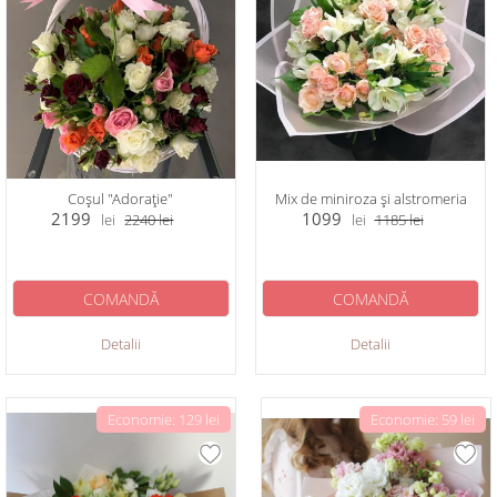
Coșul "Adorație"
Mix de miniroza și alstromeria
2199
1099
lei
2240
lei
lei
1185
lei
COMANDĂ
COMANDĂ
Detalii
Detalii
Economie: 129 lei
Economie: 59 lei