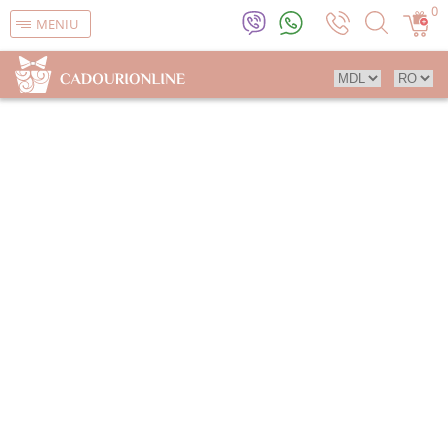
0
MENIU