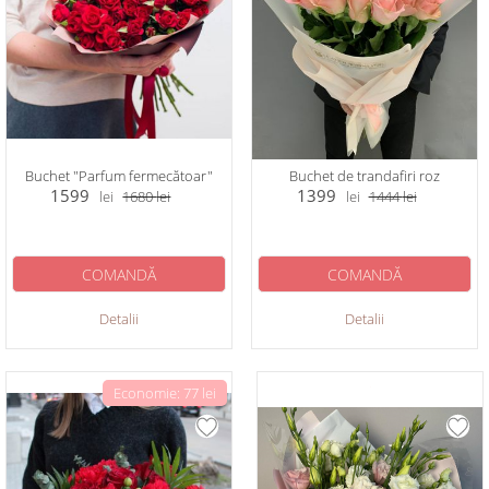
Buchet "Parfum fermecătoar"
Buchet de trandafiri roz
1599
1399
lei
1680
lei
lei
1444
lei
COMANDĂ
COMANDĂ
Detalii
Detalii
Economie: 77 lei