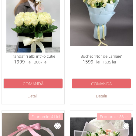
Trandafiri albi intr-o cutie
Buchet "Nor de Lămâie"
1999
1599
lei
2067
lei
lei
1635
lei
COMANDĂ
COMANDĂ
Detalii
Detalii
Economie: 41 lei
Economie: 86 lei