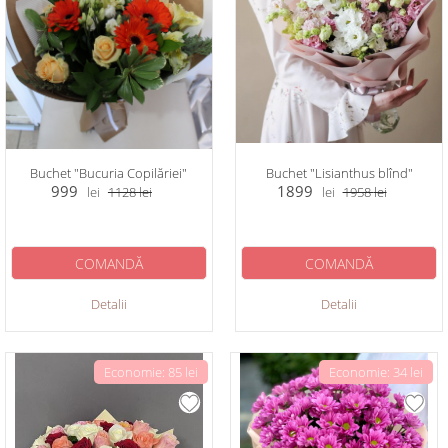
Buchet "Bucuria Copilăriei"
Buchet "Lisianthus blînd"
999
1899
lei
1128
lei
lei
1958
lei
COMANDĂ
COMANDĂ
Detalii
Detalii
Economie: 85 lei
Economie: 34 lei