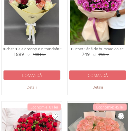
Buchet "Caleidoscop din trandafiri"
Buchet "lână de bumbac violet"
1899
749
lei
1984
lei
lei
783
lei
COMANDĂ
COMANDĂ
Detalii
Detalii
Economie: 81 lei
Economie: 45 lei