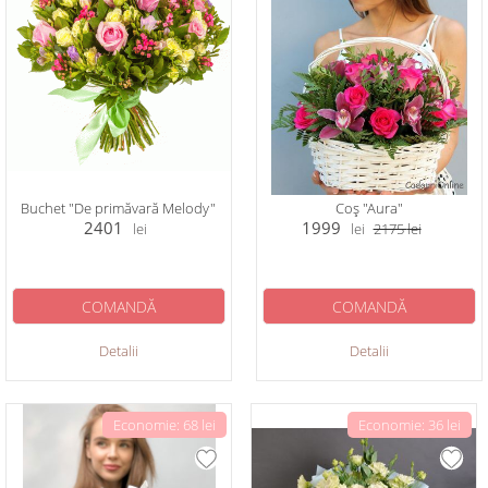
Buchet "De primăvară Melody"
Coș "Aura"
2401
1999
lei
lei
2175
lei
COMANDĂ
COMANDĂ
Detalii
Detalii
Economie: 68 lei
Economie: 36 lei