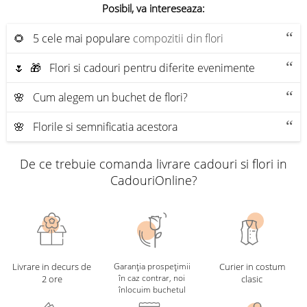
Posibil, va intereseaza:
🌻 5 cele mai populare
compozitii din flori
🌷 🎁 Flori si cadouri pentru diferite evenimente
🌸 Cum alegem un buchet de flori?
🌸 Florile si semnificatia acestora
De ce trebuie comanda livrare cadouri si flori in
CadouriOnline?
Livrare in decurs de
Garanția prospețimii
Curier in costum
în caz contrar, noi
2 ore
clasic
înlocuim buchetul