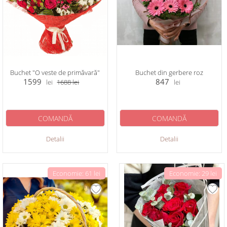
Buchet "O veste de primăvară"
Buchet din gerbere roz
1599
847
lei
1688
lei
lei
COMANDĂ
COMANDĂ
Detalii
Detalii
Economie: 61 lei
Economie: 29 lei