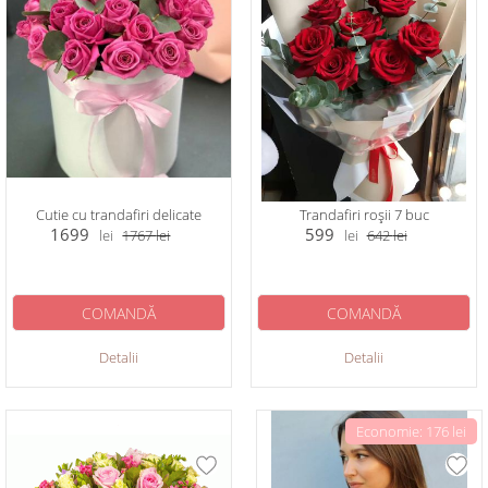
Cutie cu trandafiri delicate
Trandafiri roșii 7 buc
1699
599
lei
1767
lei
lei
642
lei
COMANDĂ
COMANDĂ
Detalii
Detalii
Economie: 176 lei