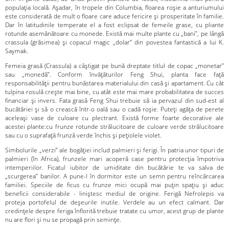
populația locală. Așadar, în tropele din Columbia, floarea roșie a anturiumului
este considerată de mult o floare care aduce fericire și prosperitate în familie.
Dar în latitudinile temperate el a fost eclipsat de femeile grase, cu pliante
rotunde asemănătoare cu monede. Există mai multe plante cu „bani”, pe lângă
crassula (grăsimea) și copacul magic „dolar” din povestea fantastică a lui K.
Saymak.
Femeia grasă (Crassula) a câștigat pe bună dreptate titlul de copac „monetar”
sau „monedă”. Conform învățăturilor Feng Shui, planta face față
responsabilității pentru bunăstarea materialului din casă și apartament. Cu cât
tulpina rosulă crește mai bine, cu atât este mai mare probabilitatea de succes
financiar și invers. Fata grasă Feng Shui trebuie să ia pervazul din sud-est al
bucătăriei și să o crească într-o oală sau o cadă roșie. Puteți agăța de perete
aceleași vase de culoare cu plectrant. Există forme foarte decorative ale
acestei plante:cu frunze rotunde strălucitoare de culoare verde strălucitoare
sau cu o suprafață frunză verde închis și pețiolele violet.
Simbolurile „verzi” ale bogăției includ palmieri și ferigi. În patria unor tipuri de
palmieri (în Africa), frunzele mari acoperă case pentru protecția împotriva
intemperiilor. Ficatul iubitor de umiditate din bucătărie te va salva de
„scurgerea” banilor. A pune-l în dormitor este un semn pentru reîncărcarea
familiei. Speciile de ficus cu frunze mici ocupă mai puțin spațiu și aduc
beneficii considerabile - liniștesc mediul de origine. Ferigă Nefrolepis va
proteja portofelul de deșeurile inutile. Verdele au un efect calmant. Dar
credințele despre feriga înflorită trebuie tratate cu umor, acest grup de plante
nu are flori și nu se propagă prin semințe.