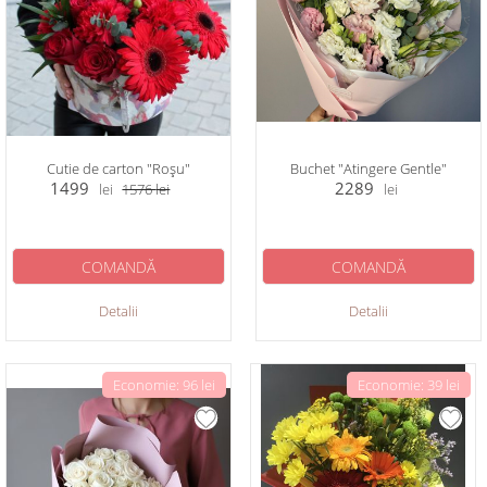
Cutie de carton "Roșu"
Buchet "Аtingere Gentle"
1499
2289
lei
1576
lei
lei
COMANDĂ
COMANDĂ
Detalii
Detalii
Economie: 96 lei
Economie: 39 lei