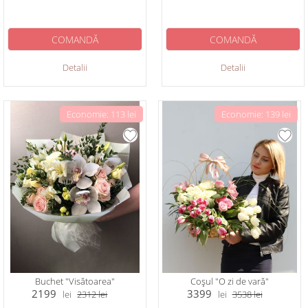
COMANDĂ
COMANDĂ
Detalii
Detalii
Economie: 113 lei
Economie: 139 lei
Buchet "Visătoarea"
Coșul "O zi de vară"
2199
3399
lei
2312
lei
lei
3538
lei