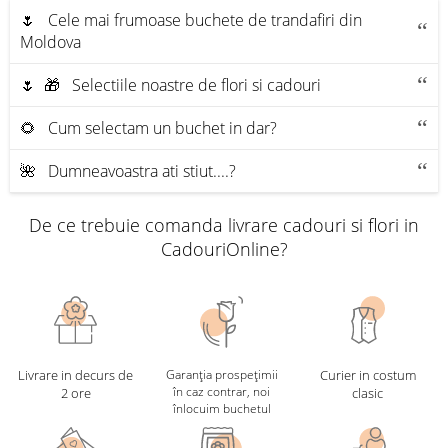
🌷 Cele mai frumoase buchete de trandafiri din
Moldova
🌷 🎁 Selectiile noastre de flori si cadouri
🌻 Cum selectam un buchet in dar?
🌺 Dumneavoastra ati stiut....?
De ce trebuie comanda livrare cadouri si flori in
CadouriOnline?
Livrare in decurs de
Garanția prospețimii
Curier in costum
în caz contrar, noi
2 ore
clasic
înlocuim buchetul