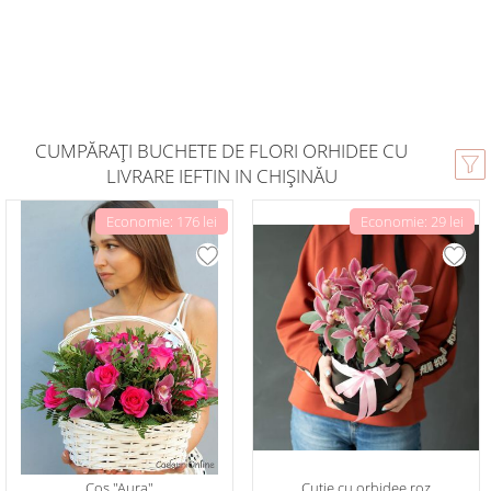
CUMPĂRAȚI BUCHETE DE FLORI ORHIDEE CU
LIVRARE IEFTIN IN CHIȘINĂU
Economie: 176 lei
Economie: 29 lei
Coș "Aura"
Сutie cu orhidee roz