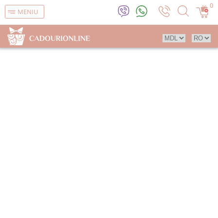
0
MENIU