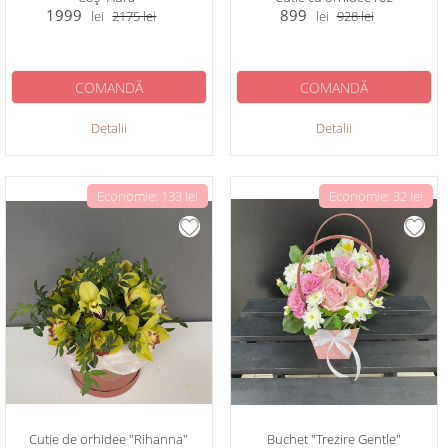
1999
899
lei
2175
lei
lei
928
lei
COMANDĂ
COMANDĂ
Detalii
Detalii
Economie: 133 lei
Economie: 32 lei
Cutie de orhidee "Rihanna"
Buchet "Trezire Gentle"