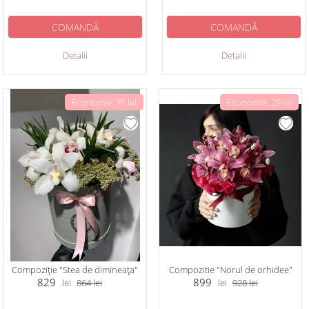
COMANDĂ
COMANDĂ
Detalii
Detalii
Economie: 35 lei
Economie: 29 lei
Compoziție "Stea de dimineața"
Compozitie "Norul de orhidee"
829
899
lei
864
lei
lei
928
lei