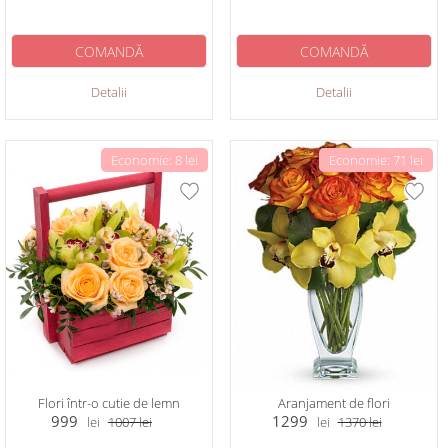
COMANDĂ
COMANDĂ
Detalii
Detalii
Economie: 8 lei
Economie: 71 lei
Flori într-o cutie de lemn
Aranjament de flori
999
1299
lei
1007
lei
lei
1370
lei