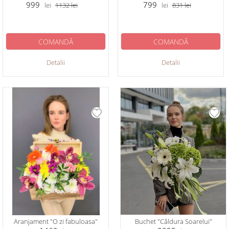
999
799
lei
1132
lei
lei
831
lei
COMANDĂ
COMANDĂ
Detalii
Detalii
Aranjament "O zi fabuloasa"
Buchet "Căldura Soarelui"