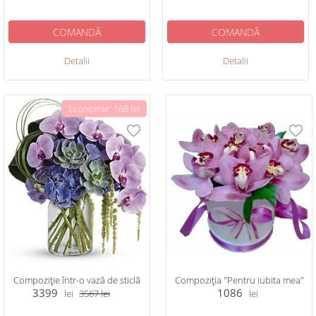
COMANDĂ
COMANDĂ
Detalii
Detalii
Economie: 168 lei
Compoziție într-o vază de sticlă
Compoziția "Pentru iubita mea"
3399
1086
lei
3567
lei
lei