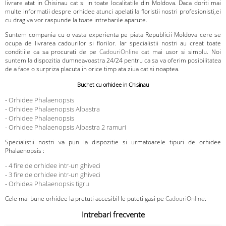
livrare atat in Chisinau cat si in toate localitatile din Moldova. Daca doriti mai
multe informatii despre orhidee atunci apelati la floristii nostri profesionisti,ei
cu drag va vor raspunde la toate intrebarile aparute.
Suntem compania cu o vasta experienta pe piata Republicii Moldova cere se
ocupa de livrarea cadourilor si florilor. Iar specialistii nostri au creat toate
conditiile ca sa procurati de pe
CadouriOnline
cat mai usor si simplu. Noi
suntem la dispozitia dumneavoastra 24/24 pentru ca sa va oferim posibilitatea
de a face o surpriza placuta in orice timp ata ziua cat si noaptea.
Buchet cu orhidee in Chisinau
-
Orhidee Phalaenopsis
-
Orhidee Phalaenopsis Albastra
-
Orhidee Phalaenopsis
-
Orhidee Phalaenopsis Albastra 2 ramuri
Specialistii nostri va pun la dispozitie si urmatoarele tipuri de orhidee
Phalaenopsis :
-
4 fire de orhidee intr-un ghiveci
-
3 fire de orhidee intr-un ghiveci
-
Orhidea Phalaenopsis tigru
Cele mai bune orhidee la pretuti accesibil le puteti gasi pe
CadouriOnline
.
Intrebari frecvente