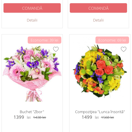
COMANDĂ
COMANDĂ
Detalii
Detalii
Economie: 39 lei
Economie: 69 lei
Buchet "Zbor"
Compozițiea "Lunca însorită"
1399
1499
lei
1438
lei
lei
1568
lei