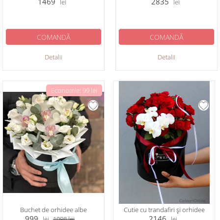
1469
2835
lei
lei
COMANDĂ
COMANDĂ
Detalii
Detalii
Economie: 99 lei
Buchet de orhidee albe
Cutie cu trandafiri și orhidee
999
2146
lei
1098
lei
lei