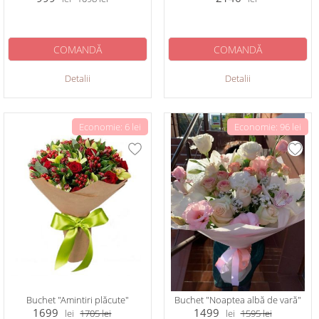
COMANDĂ
COMANDĂ
Detalii
Detalii
Economie: 6 lei
Economie: 96 lei
Buchet "Amintiri plăcute"
Buchet "Noaptea albă de vară"
1699
1499
lei
1705
lei
lei
1595
lei