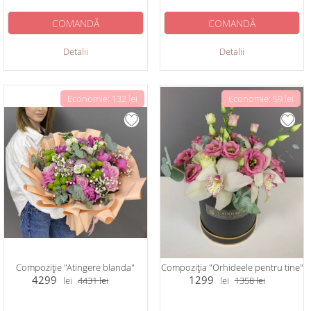
COMANDĂ
COMANDĂ
Detalii
Detalii
Economie: 132 lei
Economie: 59 lei
Compoziție "Atingere blanda"
Compoziția "Orhideele pentru tine"
4299
1299
lei
4431
lei
lei
1358
lei