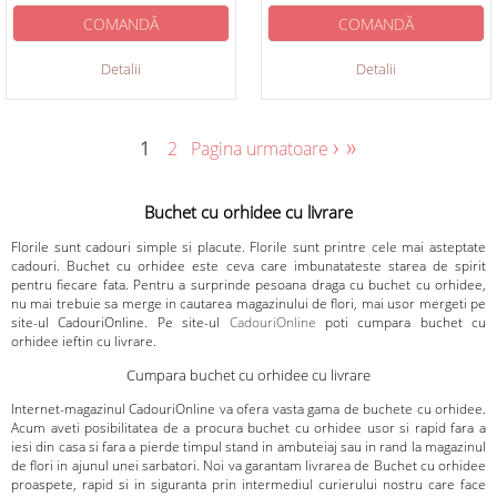
COMANDĂ
COMANDĂ
Detalii
Detalii
›
»
1
2
Pagina urmatoare
Buchet cu orhidee cu livrare
Florile sunt cadouri simple si placute. Florile sunt printre cele mai asteptate
cadouri. Buchet cu orhidee este ceva care imbunatateste starea de spirit
pentru fiecare fata. Pentru a surprinde pesoana draga cu buchet cu orhidee,
nu mai trebuie sa merge in cautarea magazinului de flori, mai usor mergeti pe
site-ul CadouriOnline. Pe site-ul
CadouriOnline
poti cumpara buchet cu
orhidee ieftin cu livrare.
Cumpara buchet cu orhidee cu livrare
Internet-magazinul CadouriOnline va ofera vasta gama de buchete cu orhidee.
Acum aveti posibilitatea de a procura buchet cu orhidee usor si rapid fara a
iesi din casa si fara a pierde timpul stand in ambuteiaj sau in rand la magazinul
de flori in ajunul unei sarbatori. Noi va garantam livrarea de Buchet cu orhidee
proaspete, rapid si in siguranta prin intermediul curierului nostru care face