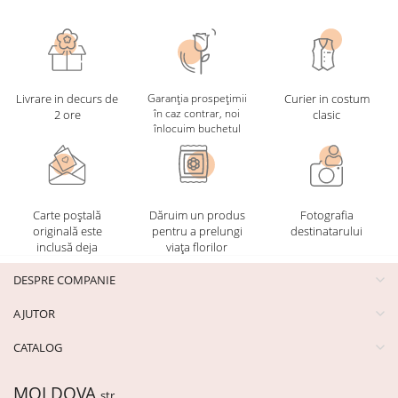
Livrare in decurs de
Garanția prospețimii
Curier in costum
în caz contrar, noi
2 ore
clasic
înlocuim buchetul
Carte poștală
Dăruim un produs
Fotografia
originală este
pentru a prelungi
destinatarului
inclusă deja
viața florilor
DESPRE COMPANIE
AJUTOR
CATALOG
MOLDOVA
str.