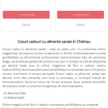
COMANDĂ
COMANDĂ
Detalii
Detalii
Cosuri cadouri cu alimente sarate in Chisinau
Cosuri cadou cu alimente sarate – este un cadou unic. Cu sustinerea online
magazinului de express livrare a cadourilor si florilor la dumneavoastra exista
posibilitatea sa demonstrati profunzimea sentimentelore fata de persoana
draga, sa accentuati gradul de pretuire sau pur si simplu sa ridicati dispozitia
pe absolut toata ziua. In online magazinul de flori si cadouri nostru
CadouriOnline dumneavoastra aveti posibilitatea sa comandati serviciul pentru
oricare eveniment in oricare perioada. Cosuri cadou cu alimente sarate sau
absolut orice alta comanda, vom livra cu precautie, si la timpul indicat de
dumneavoastra. Serviciul nostru de livrare propune doua variante accesibile
de express livrare a comenzii inregistrate de dumneavoastra:
- in decursul zilei
- in timpul exact
Online magazinul de flori si cadouri va propune posibilitatea sa cumparati