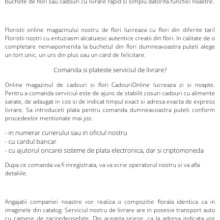
buchete de flori sau cadouri cu livrare rapid si simplu datorita functiei noastre.
Floristii online magazinului nostru de flori lucreaza cu flori din diferite tari!
Floristii nostri cu entuziasm alcatuiesc autentice creatii din flori. In calitate de o
completare nemaipomenita la buchetul din flori dumneavoastra puteti alege
un tort unic, un urs din plus sau un card de felicitare.
Comanda si plateste serviciul de livrare?
Online magazinul de cadouri si flori CadouriOnline lucreaza zi si noapte.
Pentru a comanda serviciul este de ajuns de stabilit cosuri cadouri cu alimente
sarate, de adaugat in cos si de indicat timpul exact si adresa exacta de express
livrare. Sa introduceti plata pentru comanda dumneavoastra puteti conform
procedeelor mentionate mai jos:
- in numerar curierului sau in oficiul nostru
- cu cardul bancar
- cu ajutorul oricarei sisteme de plata electronica, dar si criptomoneda
Dupa ce comanda va fi inregistrata, va va scrie operatorul nostru si va afla
detaliile.
Angajatii companiei noastre vor realiza o compozitie florala identica ca in
imaginele din catalog. Serviciul nostru de livrare are in posesie transport auto
cu camere de raciredeosebite. Din aceasta reiese, ca la adresa indicata vor