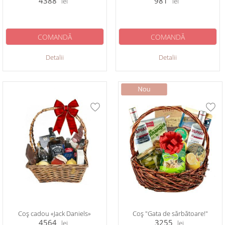
4388
981
lei
lei
COMANDĂ
COMANDĂ
Detalii
Detalii
Coș cadou «Jack Daniels»
Coș "Gata de sărbătoare!"
4564
3255
lei
lei