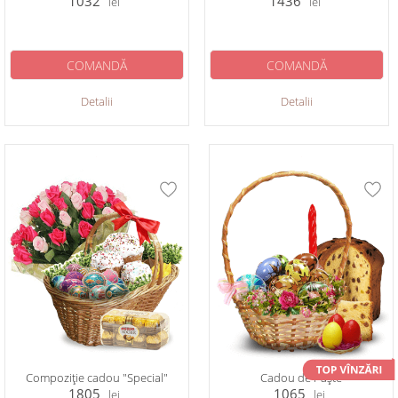
1032
1436
lei
lei
COMANDĂ
COMANDĂ
Detalii
Detalii
Compoziţie cadou "Special"
Cadou de Paște
1805
1065
lei
lei