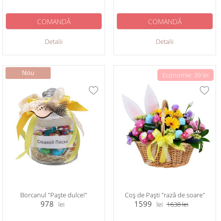
COMANDĂ
COMANDĂ
Detalii
Detalii
Economie: 39 lei
Borcanul "Paște dulce!"
Coș de Paști "rază de soare"
978
1599
lei
lei
1638
lei