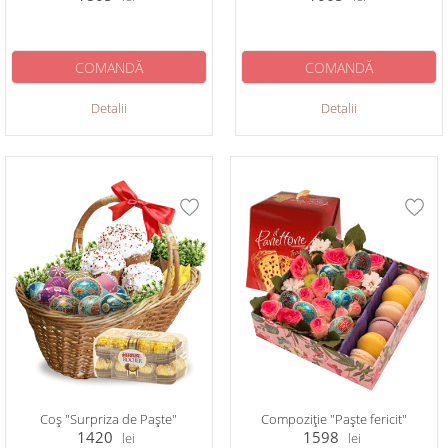
COMANDĂ
COMANDĂ
Detalii
Detalii
Coș "Surpriza de Paște"
Compoziție "Paște fericit"
1420
1598
lei
lei