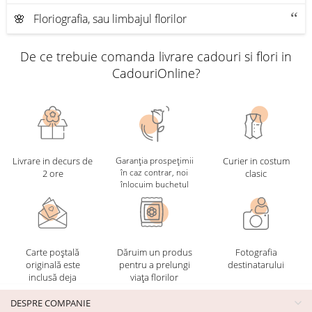
🌸 Floriografia, sau limbajul florilor
De ce trebuie comanda livrare cadouri si flori in
CadouriOnline?
Livrare in decurs de
Garanția prospețimii
Curier in costum
în caz contrar, noi
2 ore
clasic
înlocuim buchetul
Carte poștală
Dăruim un produs
Fotografia
originală este
pentru a prelungi
destinatarului
inclusă deja
viața florilor
DESPRE COMPANIE