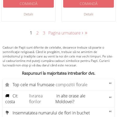
COMANDĂ
COMANDĂ
Detalii
Detalii
›
»
1
2
3
Pagina urmatoare
Cadouri de Paști sunt diferite de celelalte, deoarece trebuie să poarte o
semnificație religioasă. Când le pregătim, trebuie să ne amintim de
simbolismul și tradițiile care au venit la noi din cele mai vechi timpuri. Pe site-
ul cadourionline.md puteți cumpăra cadouri simbolice pentru Paști. Curierii
lucrează non-stop și vă dau darul când este necesar.
Raspunsuri la majoritatea intrebarilor dvs.
🌼 Top cele mai frumoase
compozitii florale
🚚 Cit
livrarea
in alte orase ale
costa
florilor
Moldovei?
💐 Insemnatatea numarului de flori in buchet