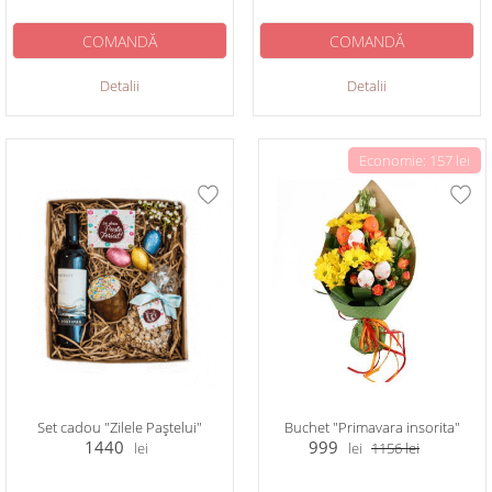
COMANDĂ
COMANDĂ
Detalii
Detalii
Economie: 157 lei
Set cadou "Zilele Paștelui"
Buchet "Primavara insorita"
1440
999
lei
lei
1156
lei