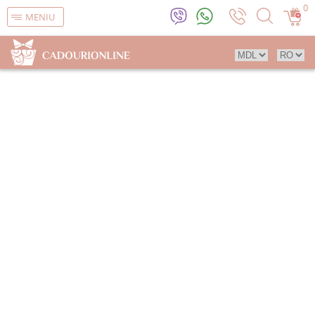
0
MENIU