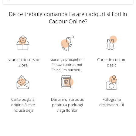
De ce trebuie comanda livrare cadouri si flori in
CadouriOnline?
Livrare in decurs de
Garanția prospețimii
Curier in costum
în caz contrar, noi
2 ore
clasic
înlocuim buchetul
Carte poștală
Dăruim un produs
Fotografia
originală este
pentru a prelungi
destinatarului
inclusă deja
viața florilor