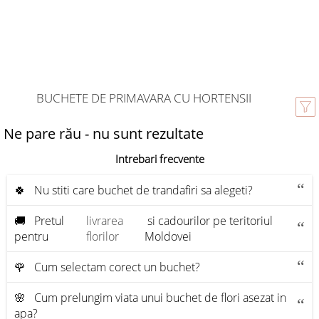
BUCHETE DE PRIMAVARA CU HORTENSII
Ne pare rău - nu sunt rezultate
Intrebari frecvente
🍀 Nu stiti care buchet de trandafiri sa alegeti?
🚚 Pretul
livrarea
si cadourilor pe teritoriul
pentru
florilor
Moldovei
🌹 Cum selectam corect un buchet?
🌸 Cum prelungim viata unui buchet de flori asezat in
apa?