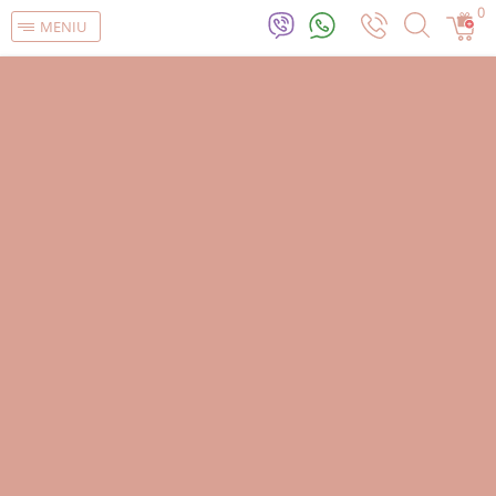
0
MENIU