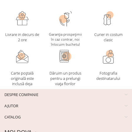
Livrare in decurs de
Garanția prospețimii
Curier in costum
în caz contrar, noi
2 ore
clasic
înlocuim buchetul
Carte poștală
Dăruim un produs
Fotografia
originală este
pentru a prelungi
destinatarului
inclusă deja
viața florilor
DESPRE COMPANIE
AJUTOR
CATALOG