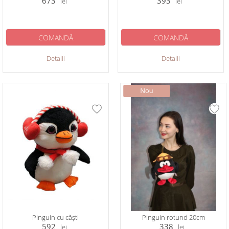
673
393
lei
lei
COMANDĂ
COMANDĂ
Detalii
Detalii
Pinguin cu căști
Pinguin rotund 20cm
592
338
lei
lei