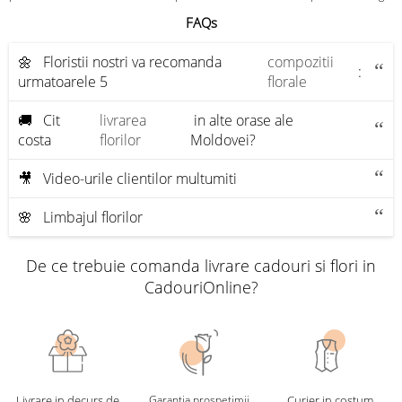
FAQs
🌼 Floristii nostri va recomanda
compozitii
:
urmatoarele 5
florale
🚚 Cit
livrarea
in alte orase ale
costa
florilor
Moldovei?
🎥 Video-urile clientilor multumiti
🌸 Limbajul florilor
De ce trebuie comanda livrare cadouri si flori in
CadouriOnline?
Livrare in decurs de
Garanția prospețimii
Curier in costum