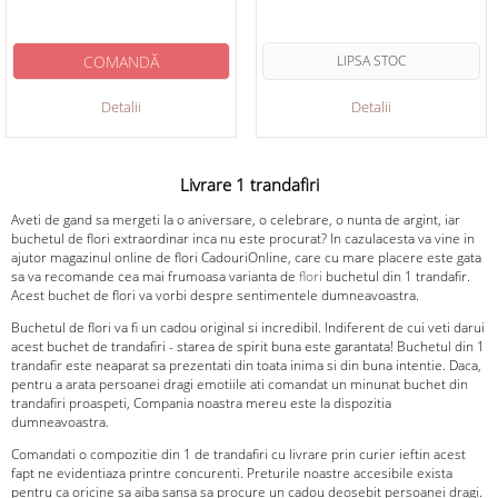
COMANDĂ
LIPSA STOC
Detalii
Detalii
Livrare 1 trandafiri
Aveti de gand sa mergeti la o aniversare, o celebrare, o nunta de argint, iar
buchetul de flori extraordinar inca nu este procurat? In cazulacesta va vine in
ajutor magazinul online de flori CadouriOnline, care cu mare placere este gata
sa va recomande cea mai frumoasa varianta de
flori
buchetul din 1 trandafir.
Acest buchet de flori va vorbi despre sentimentele dumneavoastra.
Buchetul de flori va fi un cadou original si incredibil. Indiferent de cui veti darui
acest buchet de trandafiri - starea de spirit buna este garantata! Buchetul din 1
trandafir este neaparat sa prezentati din toata inima si din buna intentie. Daca,
pentru a arata persoanei dragi emotiile ati comandat un minunat buchet din
trandafiri proaspeti, Compania noastra mereu este la dispozitia
dumneavoastra.
Comandati o compozitie din 1 de trandafiri cu livrare prin curier ieftin acest
fapt ne evidentiaza printre concurenti. Preturile noastre accesibile exista
pentru ca oricine sa aiba sansa sa procure un cadou deosebit persoanei dragi.