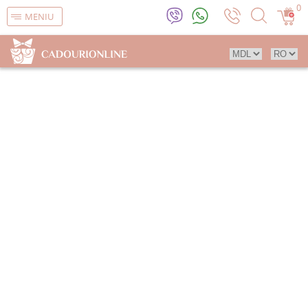
0
MENIU