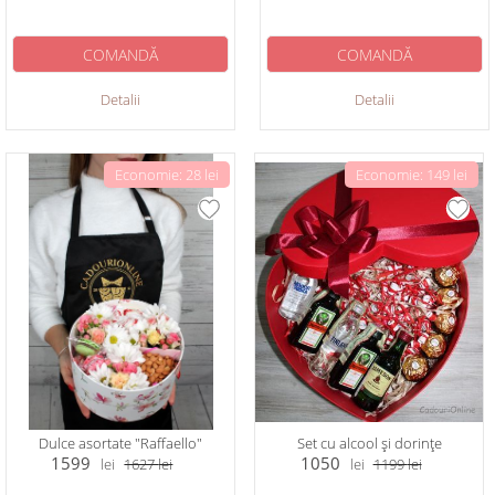
COMANDĂ
COMANDĂ
Detalii
Detalii
Economie: 28 lei
Economie: 149 lei
Dulce asortate "Raffaello"
Set cu alcool și dorințe
1599
1050
lei
1627
lei
lei
1199
lei