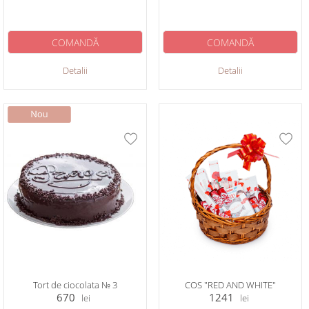
COMANDĂ
COMANDĂ
Detalii
Detalii
Tort de ciocolata № 3
COS "RED AND WHITE"
670
1241
lei
lei