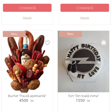
COMANDĂ
COMANDĂ
Detalii
Detalii
Buchet "Pauză apetisantă"
Tort "Din toată inima"
4500
1550
lei
lei