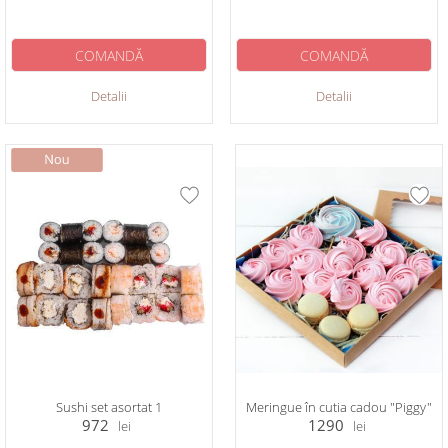
COMANDĂ
COMANDĂ
Detalii
Detalii
Sushi set asortat 1
Meringue în cutia cadou "Piggy"
972
1290
lei
lei