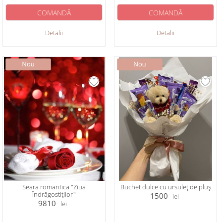
COMANDĂ
COMANDĂ
Detalii
Detalii
Seara romantica "Ziua
Buchet dulce cu ursuleț de pluș
Îndrăgostiților"
1500
lei
9810
lei