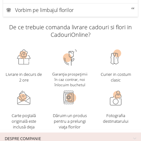
🌸 Vorbim pe limbajul florilor
De ce trebuie comanda livrare cadouri si flori in
CadouriOnline?
Livrare in decurs de
Garanția prospețimii
Curier in costum
în caz contrar, noi
2 ore
clasic
înlocuim buchetul
Carte poștală
Dăruim un produs
Fotografia
originală este
pentru a prelungi
destinatarului
inclusă deja
viața florilor
DESPRE COMPANIE