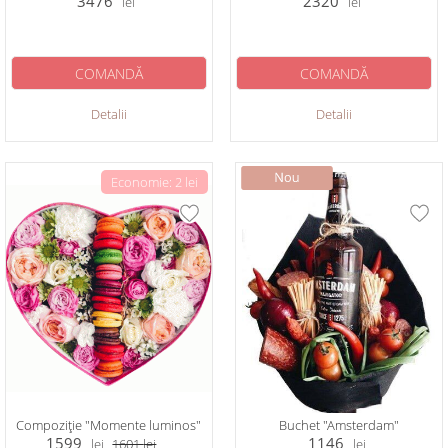
3476
2320
lei
lei
COMANDĂ
COMANDĂ
Detalii
Detalii
Economie: 2 lei
Compoziție "Momente luminos"
Buchet "Amsterdam"
1599
1146
lei
1601
lei
lei