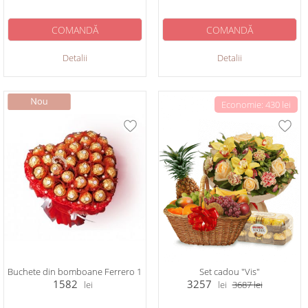
COMANDĂ
COMANDĂ
Detalii
Detalii
Economie: 430 lei
Buchete din bomboane Ferrero 1
Set cadou "Vis"
1582
3257
lei
lei
3687
lei