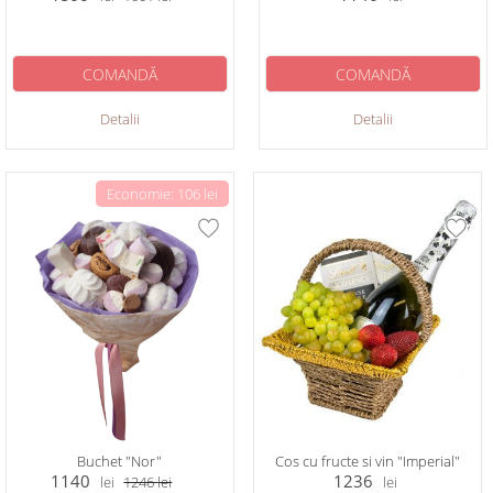
COMANDĂ
COMANDĂ
Detalii
Detalii
Economie: 106 lei
Buchet "Nor"
Cos cu fructe si vin "Imperial"
1140
1236
lei
1246
lei
lei