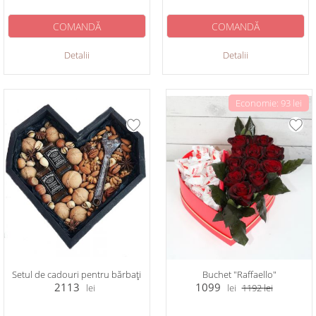
COMANDĂ
COMANDĂ
Detalii
Detalii
Economie: 93 lei
Setul de cadouri pentru bărbați
Buchet "Raffaello"
2113
1099
lei
lei
1192
lei