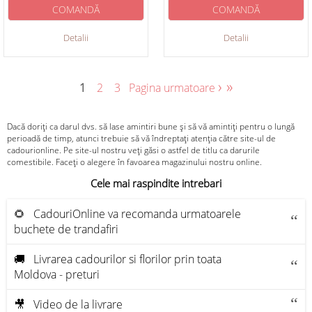
COMANDĂ
COMANDĂ
Detalii
Detalii
›
»
1
2
3
Pagina urmatoare
Dacă doriți ca darul dvs. să lase amintiri bune și să vă amintiți pentru o lungă
perioadă de timp, atunci trebuie să vă îndreptați atenția către site-ul de
cadourionline. Pe site-ul nostru veți găsi o astfel de titlu ca darurile
comestibile. Faceți o alegere în favoarea magazinului nostru online.
Cele mai raspindite intrebari
🌻 CadouriOnline va recomanda urmatoarele
buchete de trandafiri
🚚 Livrarea cadourilor si florilor prin toata
Moldova - preturi
🎥 Video de la livrare