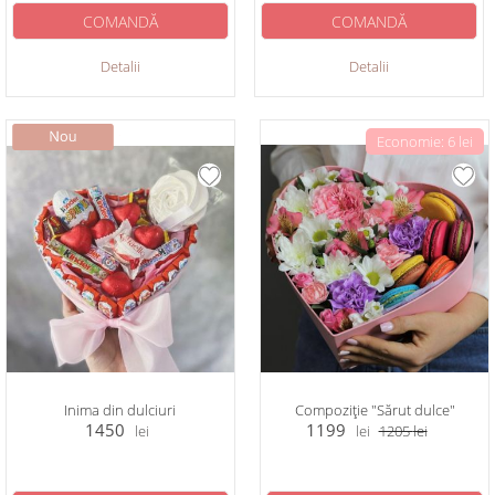
COMANDĂ
COMANDĂ
Detalii
Detalii
Economie: 6 lei
Inima din dulciuri
Compoziție "Sărut dulce"
1450
1199
lei
lei
1205
lei