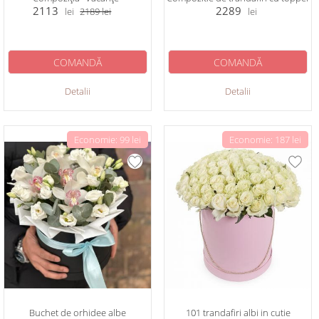
2113
2289
lei
2189
lei
lei
COMANDĂ
COMANDĂ
Detalii
Detalii
Economie: 99 lei
Economie: 187 lei
Buchet de orhidee albe
101 trandafiri albi in cutie