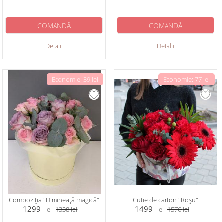
COMANDĂ
COMANDĂ
Detalii
Detalii
Economie: 39 lei
Economie: 77 lei
Compoziția "Dimineață magică"
Cutie de carton "Roșu"
1299
1499
lei
1338
lei
lei
1576
lei