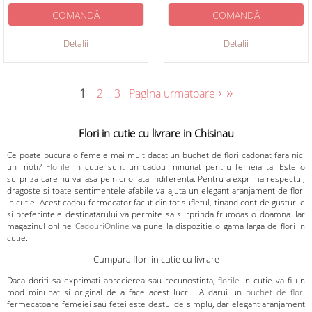
COMANDĂ
COMANDĂ
Detalii
Detalii
›
»
1
2
3
Pagina urmatoare
Flori in cutie cu livrare in Chisinau
Ce poate bucura o femeie mai mult dacat un buchet de flori cadonat fara nici
un moti?
Florile
in cutie sunt un cadou minunat pentru femeia ta. Este o
surpriza care nu va lasa pe nici o fata indiferenta. Pentru a exprima respectul,
dragoste si toate sentimentele afabile va ajuta un elegant aranjament de flori
in cutie. Acest cadou fermecator facut din tot sufletul, tinand cont de gusturile
si preferintele destinatarului va permite sa surprinda frumoas o doamna. Iar
magazinul online
CadouriOnline
va pune la dispozitie o gama larga de flori in
cutie.
Cumpara flori in cutie cu livrare
Daca doriti sa exprimati aprecierea sau recunostinta,
florile
in cutie va fi un
mod minunat si original de a face acest lucru. A darui un
buchet de flori
fermecatoare femeiei sau fetei este destul de simplu, dar elegant aranjament