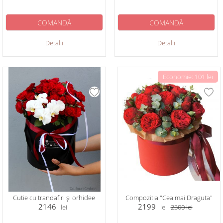
COMANDĂ
COMANDĂ
Detalii
Detalii
Economie: 101 lei
Cutie cu trandafiri și orhidee
Compozitia "Cea mai Draguta"
2146
2199
lei
lei
2300
lei