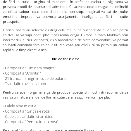
de flori in cutie - original si excelent. Un astfel de cadou cu siguranta va
provoca emotii de incantare si admiratie. Cu aceasta ocazie magazinul onlineiti
va ofera cadouri care sunt disponibile non-stop. Imaginati-va cat de multe
emotii si impresii va provoca aranjamentul inteligent de flori in cutie
proaspete.
Floristii nostri au selectat cu drag cele mai bune buchete de bujori roz petru
ca dvs. sa va suprindeti placut persoana draga. Livrare in toata Moldova prin
intermediul curierilor nostri, cu o modalitatile de plata convenabile, va permit
sa lasati comanda fara ca sa iesiti din casa sau oficiul si sa primiti un cadou
rapid si la timp direct la usa.
Idei de flori in cutie
-
Compozitia "Dimineta magica"
-
Compozitia "Amintiri"
-
21 trandafiri negri in cutie de palarie
-
Trandafiri rozi in Hatbox
Pentru ca avem o gama larga de produce, specialistii nostri iti recomanda sa
vezi si urmatoarele idei de flori in cutie care la sigur va vor fi pe plac:
-
Lalele albe in cutie
-
Compozitia "Gingasie roza"
-
Cutie cu trandafiri si orhidee
-
Compozitia "Pentru iubita mea"
Pe site-ul
CadouriOnline
- gasiti cele mai minunate flori in cutie.