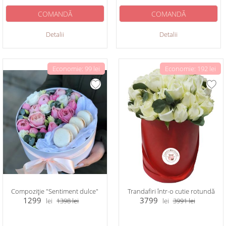
COMANDĂ
COMANDĂ
Detalii
Detalii
Economie: 99 lei
Economie: 192 lei
Compoziție "Sentiment dulce"
Trandafiri într-o cutie rotundă
1299
3799
lei
1398
lei
lei
3991
lei