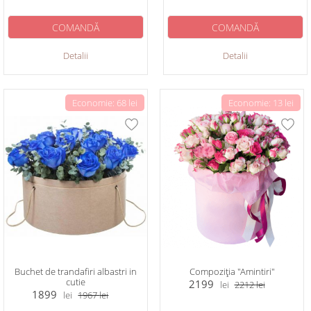
COMANDĂ
COMANDĂ
Detalii
Detalii
Economie: 68 lei
Economie: 13 lei
Buchet de trandafiri albastri in
Compoziția "Amintiri"
cutie
2199
lei
2212
lei
1899
lei
1967
lei