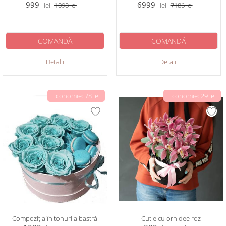
999
6999
lei
1098
lei
lei
7186
lei
COMANDĂ
COMANDĂ
Detalii
Detalii
Economie: 78 lei
Economie: 29 lei
Compoziția în tonuri albastră
Сutie cu orhidee roz