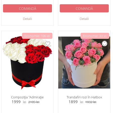
COMANDĂ
COMANDĂ
Detalii
Detalii
Economie: 106 lei
Economie: 33 lei
Compoziția "Admirație
Trandafiri rozi în Hatbox
1999
1899
lei
2105
lei
lei
1932
lei