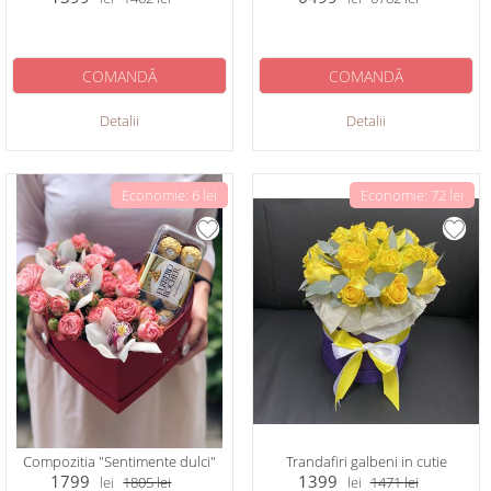
COMANDĂ
COMANDĂ
Detalii
Detalii
Economie: 6 lei
Economie: 72 lei
Compozitia "Sentimente dulci"
Trandafiri galbeni in cutie
1799
1399
lei
1805
lei
lei
1471
lei