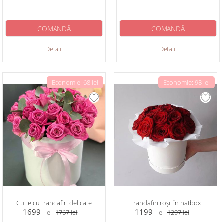
COMANDĂ
COMANDĂ
Detalii
Detalii
Economie: 68 lei
Economie: 98 lei
Cutie cu trandafiri delicate
Trandafiri roșii în hatbox
1699
1199
lei
1767
lei
lei
1297
lei