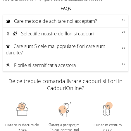
FAQs
💲 Care metode de achitare noi acceptam?
🌷 🎁 Selectiile noastre de flori si cadouri
♛ Care sunt 5 cele mai populare flori care sunt
daruite?
🌸 Florile si semnificatia acestora
De ce trebuie comanda livrare cadouri si flori in
CadouriOnline?
Livrare in decurs de
Garanția prospețimii
Curier in costum
în caz contrar, noi
2 ore
clasic