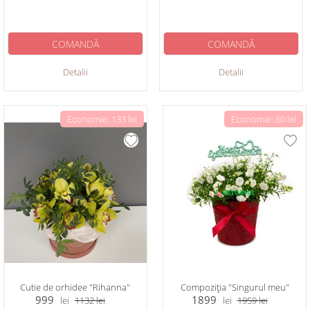
COMANDĂ
COMANDĂ
Detalii
Detalii
Economie: 133 lei
Economie: 60 lei
Cutie de orhidee "Rihanna"
Compoziția "Singurul meu"
999
1899
lei
1132
lei
lei
1959
lei