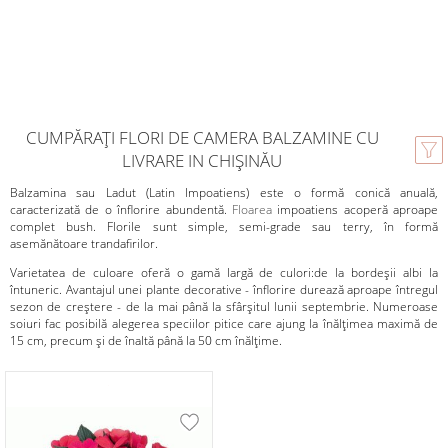
CUMPĂRAȚI FLORI DE CAMERA BALZAMINE CU
LIVRARE IN CHIȘINĂU
Balzamina sau Ladut (Latin Impoatiens) este o formă conică anuală,
caracterizată de o înflorire abundentă.
Floarea
impoatiens acoperă aproape
complet bush. Florile sunt simple, semi-grade sau terry, în formă
asemănătoare trandafirilor.
Varietatea de culoare oferă o gamă largă de culori:de la bordeșii albi la
întuneric. Avantajul unei plante decorative - înflorire durează aproape întregul
sezon de creștere - de la mai până la sfârșitul lunii septembrie. Numeroase
soiuri fac posibilă alegerea speciilor pitice care ajung la înălțimea maximă de
15 cm, precum și de înaltă până la 50 cm înălțime.