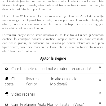
sunt însămânțate în luna martie, plantele sunt cultivate într-un loc cald. Mai
târziu, când apar frunzele, răsadurile sunt transplantate în vase mai mari, în
deschide trist. Stai la mijlocul lunii mai.
Clusterul lui Waller nu-i place vremea rece și ploioasă. Astfel de condiții
meteorologice sunt prost transferate, uneori pot duce la moarte. Planta, de
obicei, nu experimentează ierni. Terenurile căptușite în vase cu îngrijire
adecvată pe tot parcursul anului.
Formularul crește într-o stare naturală în Insulele Noua Guinee și Solomon
exotice. În condițiile noastre climatice, lămpile acestui soi sunt crescute
exclusiv în grădini, pe balcoane sau în casă pe pervaz. Planta are o tulpină
tipică scurtă, flori tipice mari cu o culoare intensă. Cea mai frecventă înflorire
oferă flori mici în culoarea:
Ajutor la alegere
🌻 Care
buchete de flori
noi va putem recomanda?
🚚 Cit
livrarea
in alte orase ale
costa
florilor
Moldovei?
🎥 Video recenzii
🌸 Cum Prelungim Viata Florilor Taiate In Vaza?