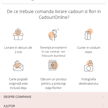
De ce trebuie comanda livrare cadouri si flori in
CadouriOnline?
Livrare in decurs de
Garanția prospețimii
Curier in costum
în caz contrar, noi
2 ore
clasic
înlocuim buchetul
Carte poștală
Dăruim un produs
Fotografia
originală este
pentru a prelungi
destinatarului
inclusă deja
viața florilor
DESPRE COMPANIE
AJUTOR