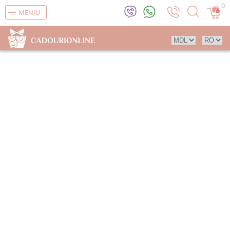
0
MENIU