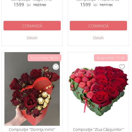
1599
1599
lei
1623
lei
lei
1611
lei
COMANDĂ
COMANDĂ
Detalii
Detalii
Economie: 96 lei
Economie: 11 lei
Compoziție "Dorința inimii"
Compoziție "Ziua Căpșunilor"