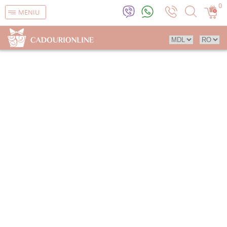
0
MENIU