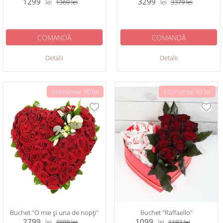
1299
3299
lei
1369
lei
lei
3379
lei
COMANDĂ
COMANDĂ
Detalii
Detalii
Economie: 90 lei
Economie: 93 lei
Buchet "O mie și una de nopți"
Buchet "Raffaello"
2799
1099
lei
2889
lei
lei
1192
lei