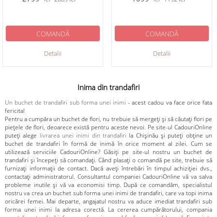
COMANDĂ
COMANDĂ
Detalii
Detalii
Inima din trandafiri
Un buchet de trandafiri sub forma unei inimi
- acest cadou va face orice fata
fericita!
Pentru a cumpăra un buchet de flori, nu trebuie să mergeți și să căutați flori pe
piețele de flori, deoarece există pentru aceste nevoi. Pe site-ul CadouriOnline
puteți alege
livrarea unei inimi din trandafiri
la Chișinău și puteți obține un
buchet de trandafiri în formă de inimă în orice moment al zilei. Cum se
utilizează serviciile CadouriOnline? Găsiți pe site-ul nostru un buchet de
trandafiri și începeți să comandați. Când plasați o comandă pe site, trebuie să
furnizați informații de contact. Dacă aveți întrebări în timpul achiziției dvs.,
contactați administratorul. Consultantul companiei CadouriOnline vă va salva
probleme inutile și vă va economisi timp. După ce comandăm, specialistul
nostru va crea un buchet sub forma unei inimi de trandafiri, care va topi inima
oricărei femei. Mai departe, angajatul nostru va aduce imediat trandafiri sub
forma unei inimi la adresa corectă. La cererea cumpărătorului, compania