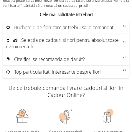
noastră poate să vă informeze femeia sau să facă o surpriză bruscă. Femeia ta
va fi foarte încântată să primească un cadou surpriză!
Cele mai solicitate intrebari
🌻
Buchetele de flori
care ar trebui sa le comandati
🌷 🎁 Selectia de cadouri si flori pentru absolut toate
evenimentele
💐 Сite flori se recomanda de daruit?
🌻 Top particularitati interesante despre flori
De ce trebuie comanda livrare cadouri si flori in
CadouriOnline?
Livrare in decurs de
Garanția prospețimii
Curier in costum