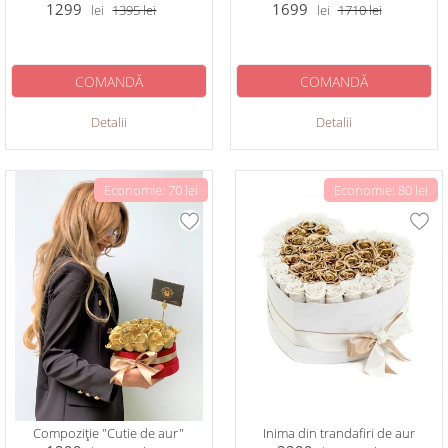
1299
1699
lei
1395
lei
lei
1710
lei
COMANDĂ
COMANDĂ
Detalii
Detalii
Economie: 70 lei
Economie: 80 lei
Compoziție "Cutie de aur"
Inima din trandafiri de aur