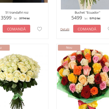
51 trandafiri roz
Buchet "Ecuador"
3599
5499
3774
lei
5712
lei
lei
lei
COMANDĂ
COMANDĂ
Detalii