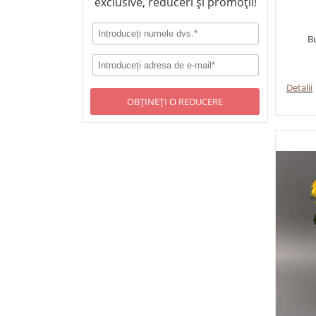
exclusive, reduceri și promoții!
Bu
Detalii
OBȚINEȚI O REDUCERE