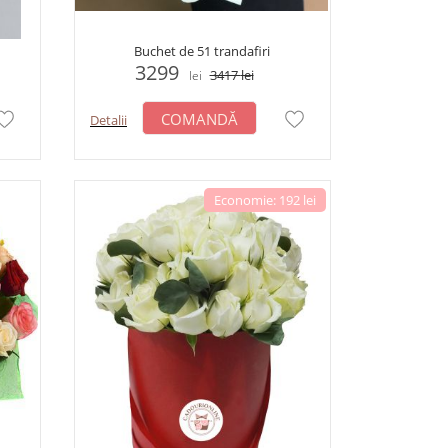
Buchet de 51 trandafiri
3299
3417
lei
lei
COMANDĂ
Detalii
Economie: 192 lei