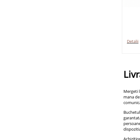
Detalii
Liv
Mergeti l
mana de 
comunica
Buchetul 
garantata
persoanei
dispozit
Achizitio