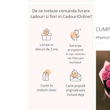
De ce trebuie comanda livrare
cadouri si flori in CadouriOnline?
CUMPĂ
Afișare p
Livrare in
Garanția
decurs de 2 ore
prospețimii
în caz contrar,
noi înlocuim
buchetul
Curier in
Carte poștală
costum clasic
originală este
inclusă deja