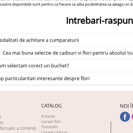
noastre disponibile sunt pentru ca fiecare sa aiba posibilitatea sa aleaga un d
Intrebari-raspun
dalitati de achitare a cumparaturii
 Cea mai buna selectie de cadouri si flori pentru absolut t
m selectam corect un buchet?
p particularitati interesante despre flori
CATALOG
NOI Î
8 martie
i
Livrare flori
are
Trandafiri
fectuare a comenzii
Livrare cadouri