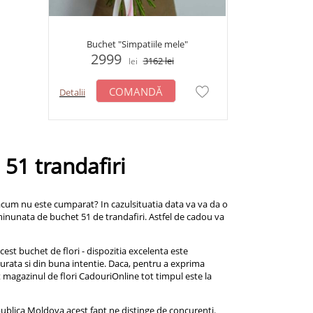
Buchet "Simpatiile mele"
2999
3162
lei
lei
COMANDĂ
Detalii
 51 trandafiri
 acum nu este cumparat? In cazulsituatia data va va da o
inunata de buchet 51 de trandafiri. Astfel de cadou va
cest buchet de flori - dispozitia excelenta este
curata si din buna intentie. Daca, pentru a exprima
 magazinul de flori CadouriOnline tot timpul este la
epublica Moldova acest fapt ne distinge de concurenti.