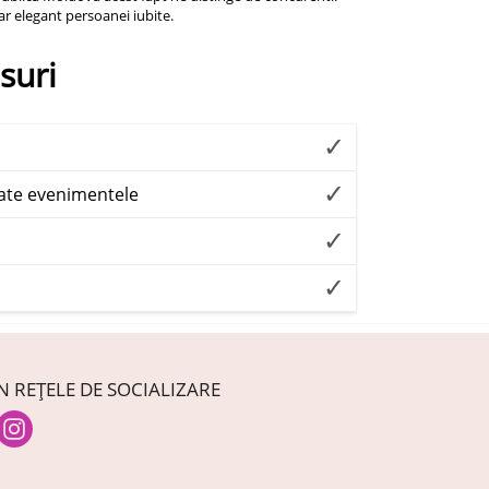
ar elegant persoanei iubite.
suri
oate evenimentele
N REȚELE DE SOCIALIZARE