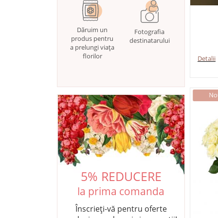
Dăruim un
Fotografia
produs pentru
destinatarului
a prelungi viața
florilor
Detalii
5% REDUCERE
la prima comanda
Înscrieți-vă pentru oferte