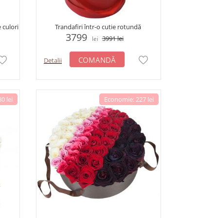
 culori
Trandafiri într-o cutie rotundă
3799
3991
lei
lei
COMANDĂ
Detalii
0 lei
Economie: 227 lei