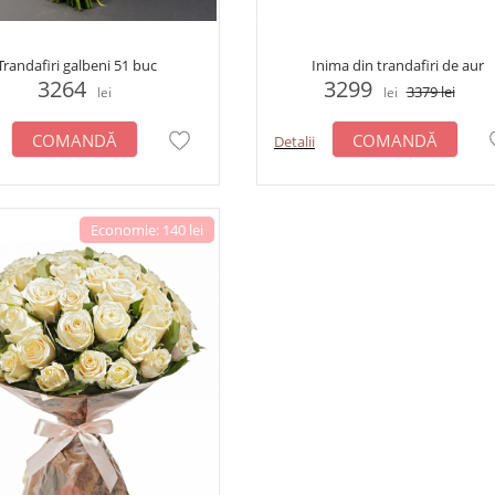
Trandafiri galbeni 51 buc
Inima din trandafiri de aur
3264
3299
3379
lei
lei
lei
COMANDĂ
COMANDĂ
Detalii
Economie: 140 lei