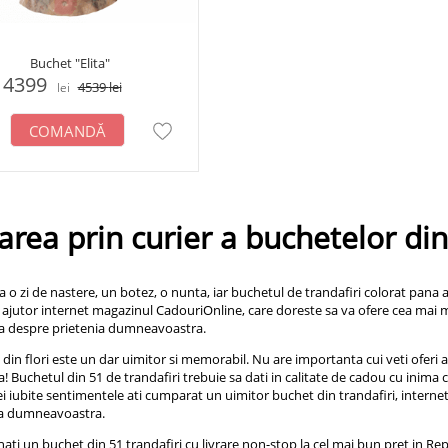
Buchet "Elita"
4399
4539
lei
lei
COMANDĂ
rarea prin curier a buchetelor din
a o zi de nastere, un botez, o nunta, iar buchetul de trandafiri colorat pana
ajutor internet magazinul CadouriOnline, care doreste sa va ofere cea mai m
 despre prietenia dumneavoastra.
din flori este un dar uimitor si memorabil. Nu are importanta cui veti oferi a
! Buchetul din 51 de trandafiri trebuie sa dati in calitate de cadou cu inima 
 iubite sentimentele ati cumparat un uimitor buchet din trandafiri, internet
ia dumneavoastra.
nati un buchet din 51 trandafiri cu livrare non-stop la cel mai bun pret in R