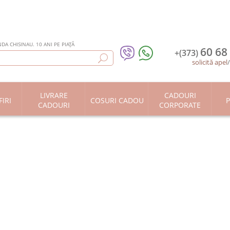
DA CHISINAU. 10 ANI PE PIAȚĂ
60 68
+(373)
solicită apel
LIVRARE
CADOURI
IRI
COSURI CADOU
P
CADOURI
CORPORATE