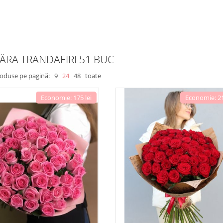
RA TRANDAFIRI 51 BUC
roduse pe pagină:
9
24
48
toate
Economie: 175 lei
Economie: 21