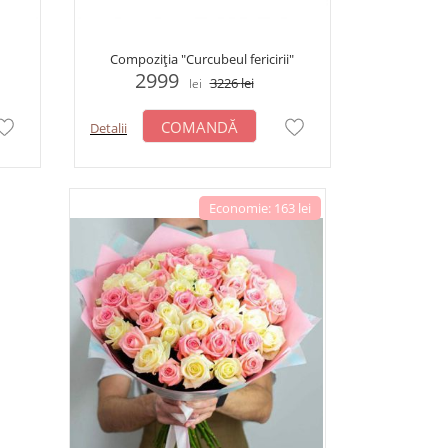
Compoziția "Curcubeul fericirii"
2999
3226
lei
lei
COMANDĂ
Detalii
Economie: 163 lei