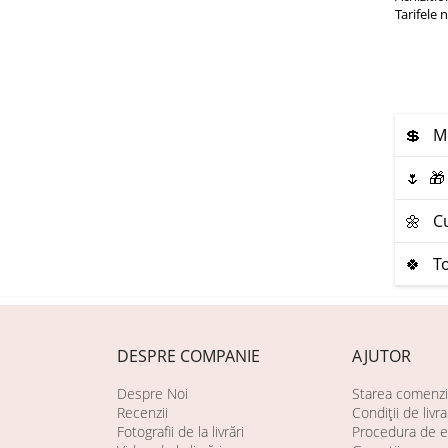
Tarifele 
💲 Mo
🌷 🎁
🌼 Cu
🍀 To
DESPRE COMPANIE
AJUTOR
Despre Noi
Starea comenzi
Recenzii
Condiții de livr
Fotografii de la livrări
Procedura de e