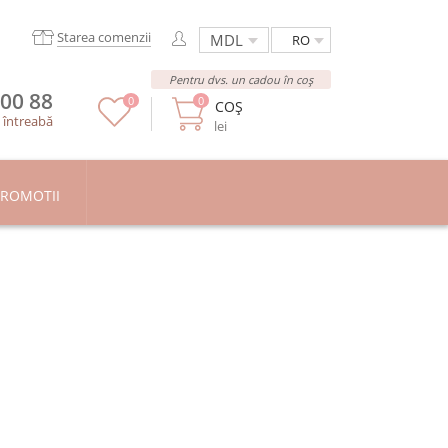
Starea comenzii
RO
Pentru dvs. un cadou în coș
 00 88
0
0
COȘ
/
întreabă
lei
ROMOTII