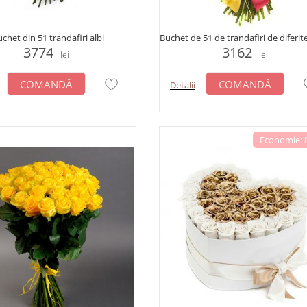
chet din 51 trandafiri albi
Buchet de 51 de trandafiri de diferite
3774
3162
lei
lei
COMANDĂ
COMANDĂ
Detalii
Economie: 8