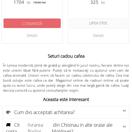
1704
325
lei
1846
lei
lei
COMANDĂ
LIPSA STOC
Detalii
Detalii
Seturi cadou cafea
În lumea modernă, plină de grabă și alergând în jurul nostru, fiecare dintre noi
este uneori lăsat fără putere. Puteți să le restaurați cu ajutorul unei cani de
cafea aromată. Uneori vrem să facem un cadou iubitorului de cafea. Cea mai
bună soluție este cafea ca dar. Magazinul online de cadouri online vă poate
ajuta cu acest lucru, unde puteți alege din cea mai largă gamă de cafea. Luați
decizia corectă cu ajutorul consultanților noștri.
Aceasta este interesant
💸 Cum dvs acceptati achitarea?
🚚 Cit
livrarea
din Chisinau in alte orase ale
costa
florilor
Moldovei?