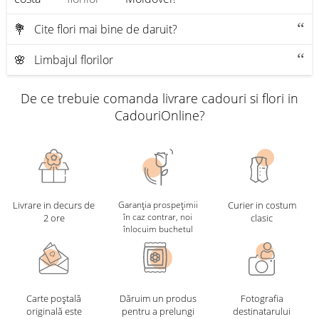
💐 Cite flori mai bine de daruit?
🌸 Limbajul florilor
De ce trebuie comanda livrare cadouri si flori in
CadouriOnline?
Livrare in decurs de
Garanția prospețimii
Curier in costum
în caz contrar, noi
2 ore
clasic
înlocuim buchetul
Carte poștală
Dăruim un produs
Fotografia
originală este
pentru a prelungi
destinatarului