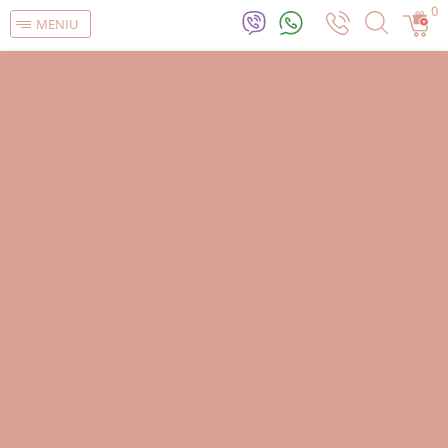
0
MENIU