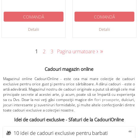
COMANDĂ
COMANDĂ
Detalii
Detalii
›
»
1
2
3
Pagina urmatoare
Cadouri magazin online
Magazinul online CadouriOnline - este cea mai mare colecție de cadouri
exclusive pentru orice gust și pentru orice sărbătoare. A dărui cadouri - este o
artă adevărată. Magazinul nostru de cadouri originale a putut să atingă cele mai
principale secrete al acestei arte, și acum, poate să se împartă cu experiența
sa cu Dvs. Doar la noi veți găsi compoziții magice din
flori proaspete
, dulciuri,
jocuri interesante și suveniruri formidabile, și multe altele confecționări dintre
toate cadouri exclusive a colecției noastre.
Idei de cadouri exclusive - Sfaturi de la CadouriOnline
🎁 10 idei de cadouri exclusive pentru barbati