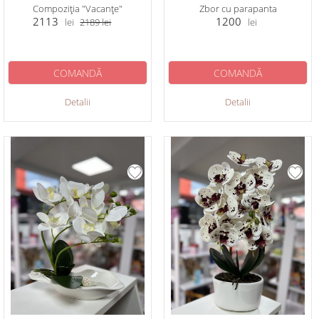
Compoziția "Vacanțe"
Zbor cu parapanta
2113
1200
lei
2189
lei
lei
COMANDĂ
COMANDĂ
Detalii
Detalii