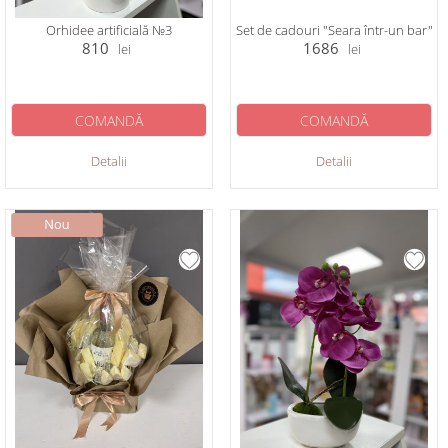
Orhidee artificială №3
Set de cadouri "Seara într-un bar"
810
1686
lei
lei
COMANDĂ
COMANDĂ
Detalii
Detalii