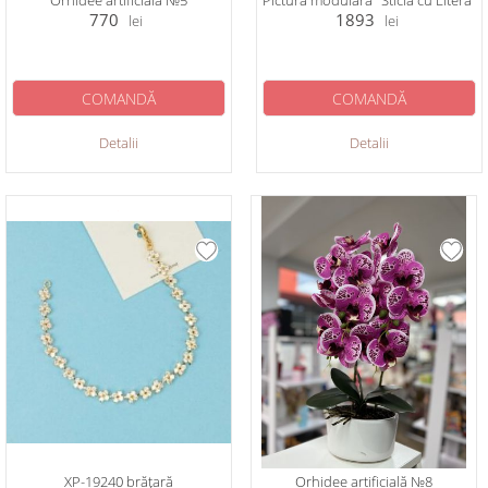
Orhidee artificială №5
Pictura modulară "Sticlă cu Literă"
770
1893
lei
lei
COMANDĂ
COMANDĂ
Detalii
Detalii
XP-19240 brățară
Orhidee artificială №8