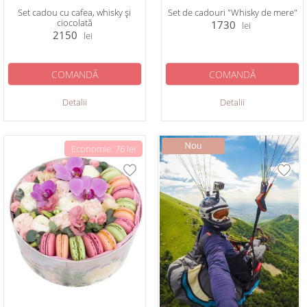
Set cadou cu cafea, whisky și
Set de cadouri "Whisky de mere"
ciocolată
1730
lei
2150
lei
COMANDĂ
COMANDĂ
Detalii
Detalii
Economie: 76 lei