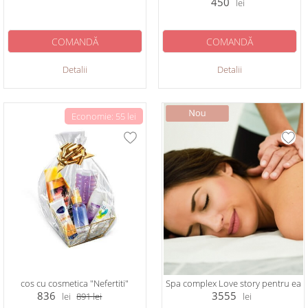
450
lei
COMANDĂ
COMANDĂ
Detalii
Detalii
Economie: 55 lei
cos cu cosmetica "Nefertiti"
Spa complex Love story pentru ea
836
3555
lei
891
lei
lei