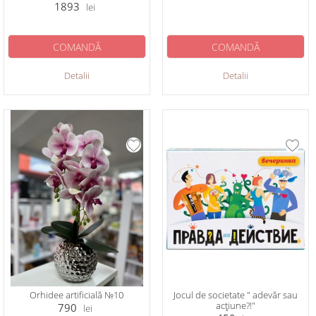
1893
lei
COMANDĂ
COMANDĂ
Detalii
Detalii
Orhidee artificială №10
Jocul de societate " adevăr sau
acțiune?!"
790
lei