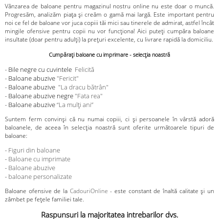
Vânzarea de baloane pentru magazinul nostru online nu este doar o muncă.
Progresăm, analizăm piața și creăm o gamă mai largă. Este important pentru
noi ce fel de baloane vor juca copiii tăi mici sau tinerele de admirat, astfel încât
mingile ofensive pentru copii nu vor funcționa! Aici puteți cumpăra baloane
insultate (doar pentru adulți) la prețuri excelente, cu livrare rapidă la domiciliu.
Cumpărați baloane cu imprimare - selecția noastră
- Bile negre cu cuvintele
Felicită
- Baloane abuzive
"Fericit"
- Baloane abuzive
"La dracu bătrân"
- Baloane abuzive negre
"Fata rea"​
- Baloane abuzive
“La mulți ani”​
Suntem ferm convinși că nu numai copiii, ci și persoanele în vârstă adoră
baloanele, de aceea în selecția noastră sunt oferite următoarele tipuri de
baloane:
-
Figuri din baloane
-
Baloane cu imprimate
-
Baloane abuzive
-
baloane personalizate
Baloane ofensive de la
CadouriOnline
- este constant de înaltă calitate și un
zâmbet pe fețele familiei tale.
Raspunsuri la majoritatea intrebarilor dvs.