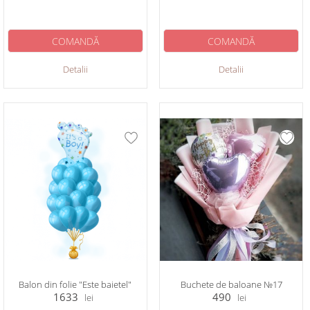
COMANDĂ
COMANDĂ
Detalii
Detalii
Balon din folie "Este baietel"
Buchete de baloane №17
1633
490
lei
lei