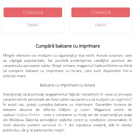
COMANDĂ
COMANDĂ
Detalii
Detalii
Cumpără baloane cu imprimare
Mingile ofensive vor mulțumi cu siguranță și mai vechi. Aceste surprize, care
au câștigat popularitate, fac posibilă evidențierea calităților pozitive ale
caracterului persoanei iubite. Drept urmare, magazinul CadouriOnline va oferă
să cumpere baloane cu imprimare cu livrare, care sunt disponibile într-o
selecție mare.
Baloane cu imprimare cu livrare
Intenționați să accentuați angajamentul față de romantism în ceea ce privește
caracteristicile personale ale fetei iubite sau pentru a vă mulțumi un copil mic?
În acest caz, puteți cumpăra baloane cu imprimare. Garantăm livrarea de
baloane abuzive de diferite înălțimi și culori. Magazinul online de
cadouri
CadouriOnline
- este o companie cu mulți ani de experiență pe piața
din Moldova. Datorită activităților stabilite corect și condițiilor convenabile, în
mod obiectiv suntem serviciul nr. 1 din republica noastră, atât în ​​rândul
publicului, cât și al partenerilor noștri.