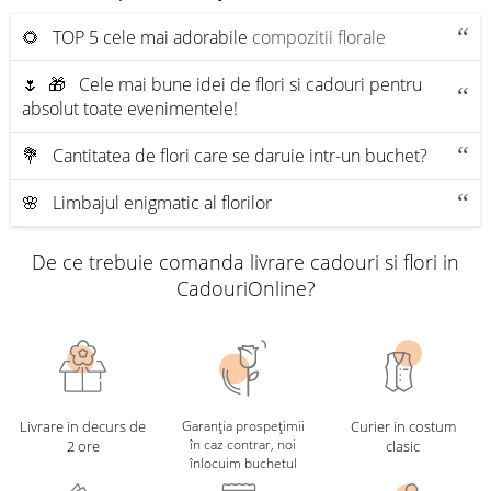
🌻 TOP 5 cele mai adorabile
compozitii florale
🌷 🎁 Cele mai bune idei de flori si cadouri pentru
absolut toate evenimentele!
💐 Cantitatea de flori care se daruie intr-un buchet?
🌸 Limbajul enigmatic al florilor
De ce trebuie comanda livrare cadouri si flori in
CadouriOnline?
Livrare in decurs de
Garanția prospețimii
Curier in costum
în caz contrar, noi
2 ore
clasic
înlocuim buchetul