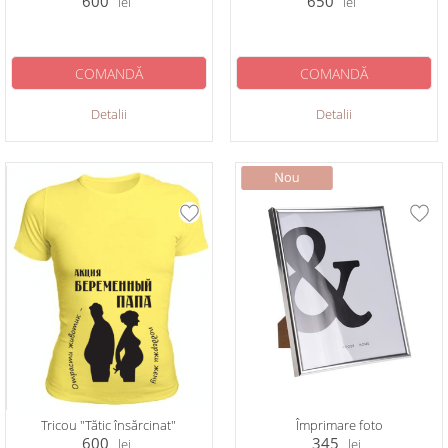
600
650
lei
lei
COMANDĂ
COMANDĂ
Detalii
Detalii
Tricou "Tătic însărcinat"
Împrimare foto
600
345
lei
lei