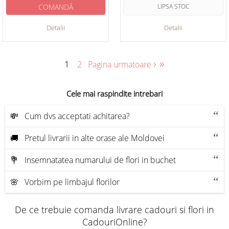
COMANDĂ
LIPSA STOC
Detalii
Detalii
›
»
1
2
Pagina urmatoare
Cele mai raspindite intrebari
💸 Cum dvs acceptati achitarea?
🚚 Pretul livrarii in alte orase ale Moldovei
💐 Insemnatatea numarului de flori in buchet
🌸 Vorbim pe limbajul florilor
De ce trebuie comanda livrare cadouri si flori in
CadouriOnline?