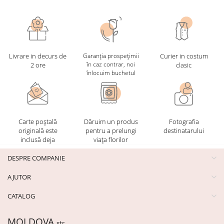
Livrare in decurs de
Garanția prospețimii
Curier in costum
în caz contrar, noi
2 ore
clasic
înlocuim buchetul
Carte poștală
Dăruim un produs
Fotografia
originală este
pentru a prelungi
destinatarului
inclusă deja
viața florilor
DESPRE COMPANIE
AJUTOR
CATALOG
MOLDOVA
str.