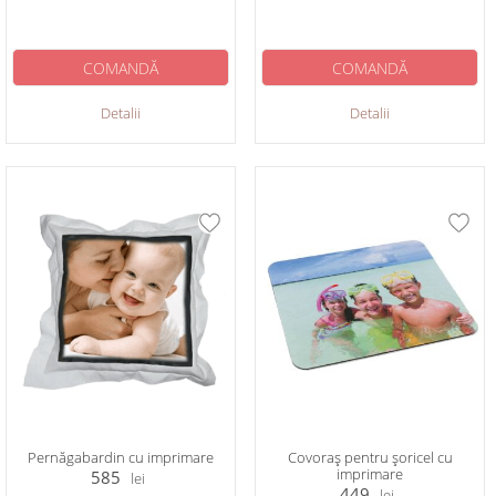
COMANDĂ
COMANDĂ
Detalii
Detalii
Pernăgabardin cu imprimare
Covoraș pentru șoricel cu
imprimare
585
lei
449
lei