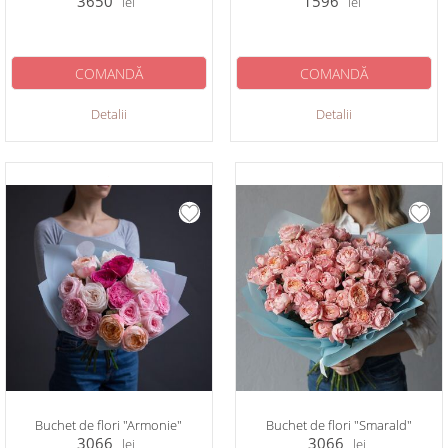
3650
1596
lei
lei
COMANDĂ
COMANDĂ
Detalii
Detalii
Buchet de flori "Armonie"
Buchet de flori "Smarald"
3066
3066
lei
lei