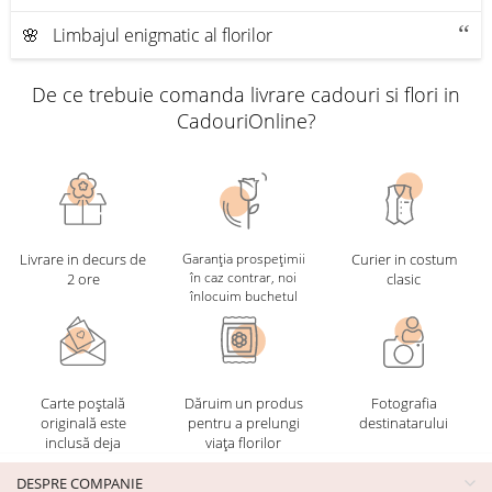
🌸 Limbajul enigmatic al florilor
De ce trebuie comanda livrare cadouri si flori in
CadouriOnline?
Livrare in decurs de
Garanția prospețimii
Curier in costum
în caz contrar, noi
2 ore
clasic
înlocuim buchetul
Carte poștală
Dăruim un produs
Fotografia
originală este
pentru a prelungi
destinatarului
inclusă deja
viața florilor
DESPRE COMPANIE