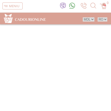
0
MENIU