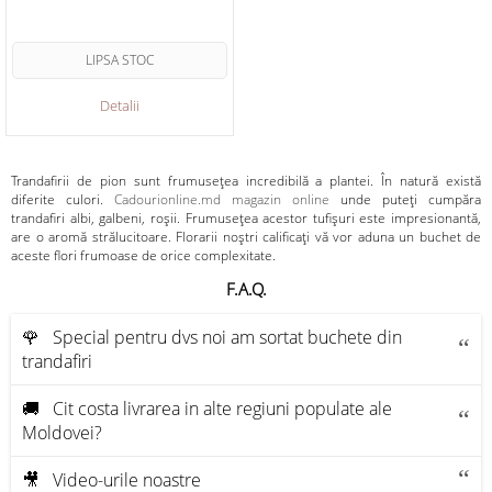
LIPSA STOC
Detalii
Trandafirii de pion sunt frumusețea incredibilă a plantei. În natură există
diferite culori.
Cadourionline.md magazin online
unde puteți cumpăra
trandafiri albi, galbeni, roșii. Frumusețea acestor tufișuri este impresionantă,
are o aromă strălucitoare. Florarii noștri calificați vă vor aduna un buchet de
aceste flori frumoase de orice complexitate.
F.A.Q.
🌹 Special pentru dvs noi am sortat buchete din
trandafiri
🚚 Cit costa livrarea in alte regiuni populate ale
Moldovei?
🎥 Video-urile noastre