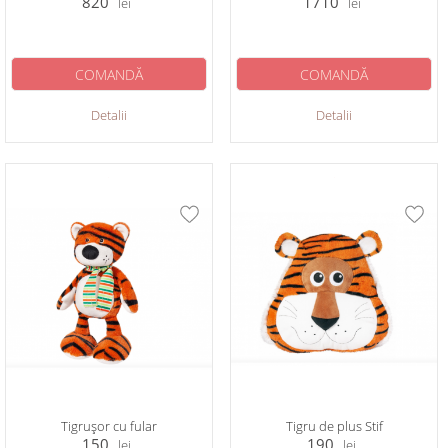
820
1710
lei
lei
COMANDĂ
COMANDĂ
Detalii
Detalii
Tigrușor cu fular
Tigru de plus Stif
150
190
lei
lei