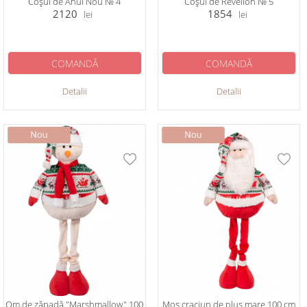
Coșul de Anul Nou № 4
Coșul de Revelion № 5
2120
1854
lei
lei
COMANDĂ
COMANDĂ
Detalii
Detalii
Om de zăpadă "Marshmallow" 100
Mos craciun de plus mare 100 cm