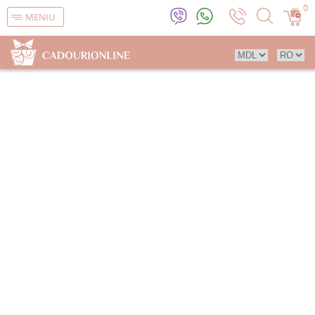
0
MENIU