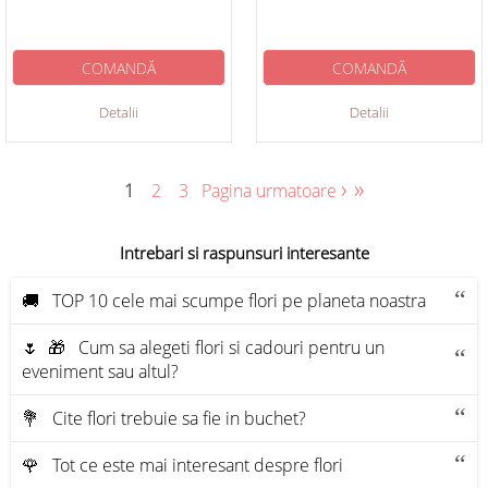
COMANDĂ
COMANDĂ
Detalii
Detalii
›
»
1
2
3
Pagina urmatoare
Intrebari si raspunsuri interesante
🚚 TOP 10 cele mai scumpe flori pe planeta noastra
🌷 🎁 Cum sa alegeti flori si cadouri pentru un
eveniment sau altul?
💐 Cite flori trebuie sa fie in buchet?
🌹 Tot ce este mai interesant despre flori