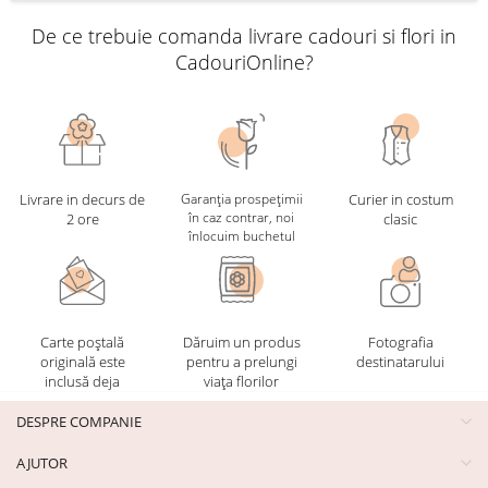
De ce trebuie comanda livrare cadouri si flori in
CadouriOnline?
Livrare in decurs de
Garanția prospețimii
Curier in costum
în caz contrar, noi
2 ore
clasic
înlocuim buchetul
Carte poștală
Dăruim un produs
Fotografia
originală este
pentru a prelungi
destinatarului
inclusă deja
viața florilor
DESPRE COMPANIE
AJUTOR