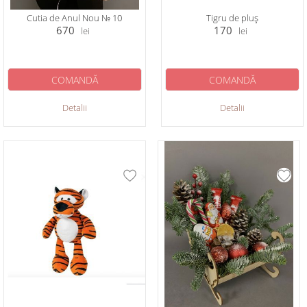
Cutia de Anul Nou № 10
Tigru de pluș
670
170
lei
lei
COMANDĂ
COMANDĂ
Detalii
Detalii