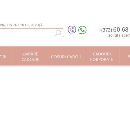
DA CHISINAU. 10 ANI PE PIAȚĂ
60 68
+(373)
solicită apel
LIVRARE
CADOURI
IRI
COSURI CADOU
P
CADOURI
CORPORATE