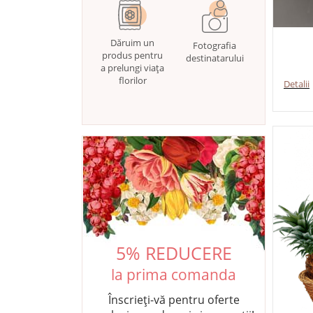
Dăruim un
Fotografia
produs pentru
destinatarului
a prelungi viața
florilor
Detalii
5% REDUCERE
la prima comanda
Înscrieți-vă pentru oferte