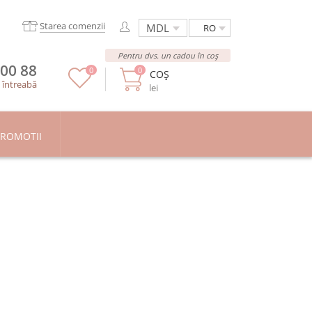
Starea comenzii
RO
Pentru dvs. un cadou în coș
 00 88
0
0
COȘ
/
întreabă
lei
ROMOTII