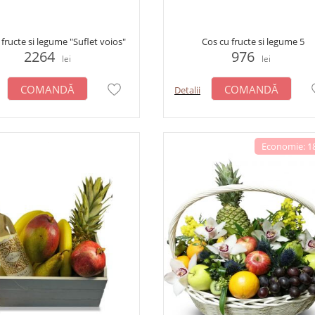
 fructe si legume "Suflet voios"
Cos cu fructe si legume 5
2264
976
lei
lei
COMANDĂ
COMANDĂ
Detalii
Economie: 18