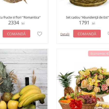
u fructe si flori ''Romantica''
Set cadou "Abundență de Est"
2334
1791
lei
lei
COMANDĂ
COMANDĂ
Detalii
Economie: 43