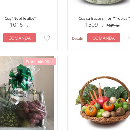
Coș "Noptile albe"
Cos cu fructe si flori ''Tropical''
1016
1509
1691
lei
lei
lei
COMANDĂ
COMANDĂ
Detalii
Economie: 96 lei