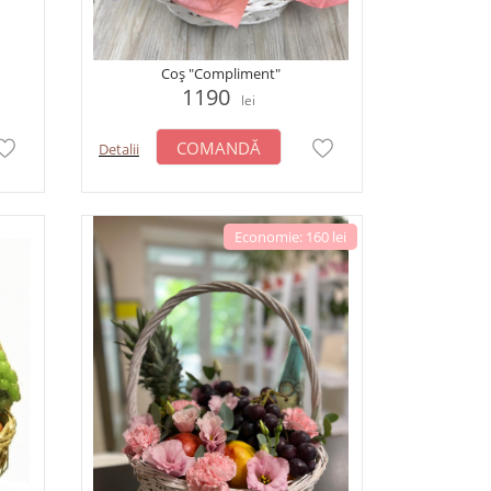
Coș "Compliment"
1190
lei
COMANDĂ
Detalii
Economie: 160 lei