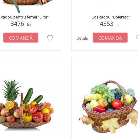
 cadou pentru femei "Elita"
Coș cadou "Boieresc"
3476
4353
lei
lei
COMANDĂ
COMANDĂ
Detalii