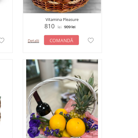
Vitamina Pleasure
810
909
lei
lei
COMANDĂ
Detalii