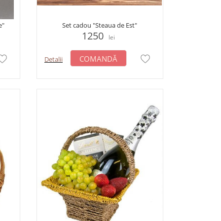
e"
Set cadou "Steaua de Est"
1250
lei
COMANDĂ
Detalii