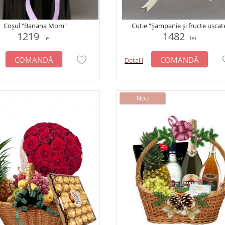
Coșul "Banana Mom"
Cutie "Șampanie și fructe uscat
1219
1482
lei
lei
COMANDĂ
COMANDĂ
Detalii