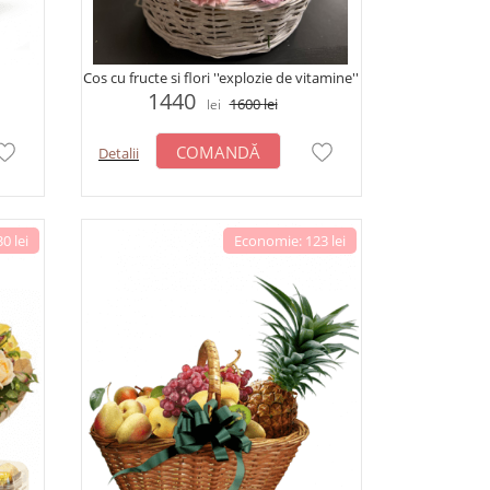
Cos cu fructe si flori ''explozie de vitamine''
1440
1600
lei
lei
COMANDĂ
Detalii
0 lei
Economie: 123 lei