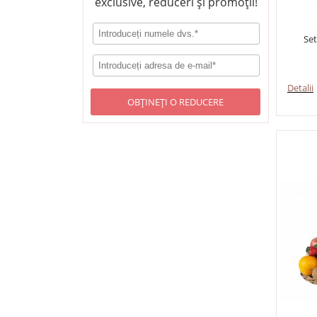
exclusive, reduceri și promoții!
Set
Detalii
OBȚINEȚI O REDUCERE