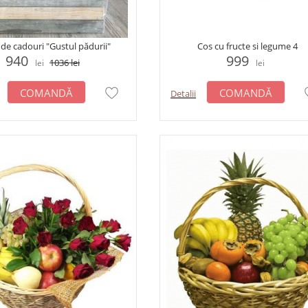
 de cadouri "Gustul pădurii"
Cos cu fructe si legume 4
940
999
1036
lei
lei
lei
COMANDĂ
COMANDĂ
Detalii