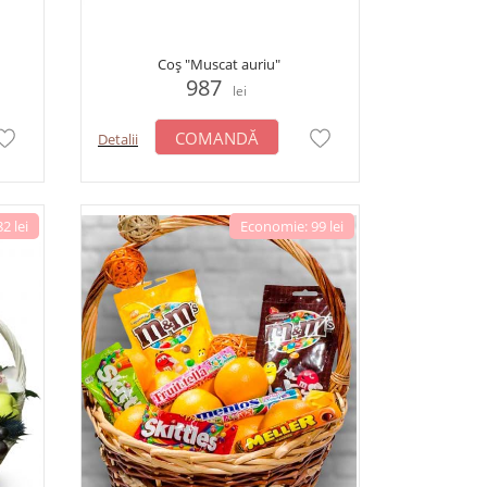
Coș "Muscat auriu"
987
lei
COMANDĂ
Detalii
2 lei
Economie: 99 lei