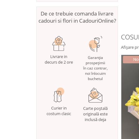
De ce trebuie comanda livrare
cadouri si flori in CadouriOnline?
COSUR
Afișare p
Livrare in
Garanția
decurs de 2 ore
prospețimii
în caz contrar,
noi înlocuim
buchetul
Curier in
Carte poștală
costum clasic
originală este
inclusă deja