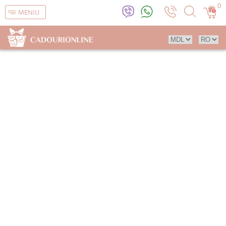
0
MENIU