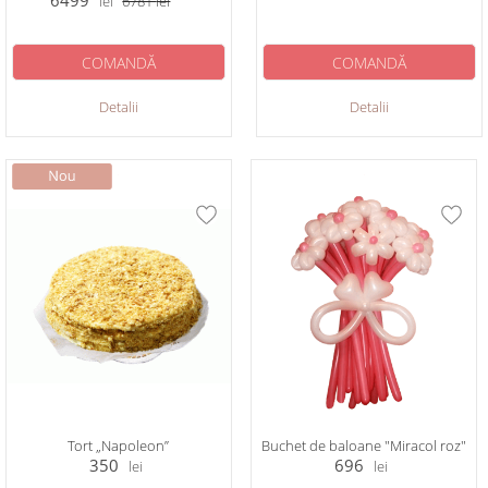
6499
lei
6781
lei
COMANDĂ
COMANDĂ
Detalii
Detalii
Tort „Napoleon”
Buchet de baloane "Miracol roz"
350
696
lei
lei