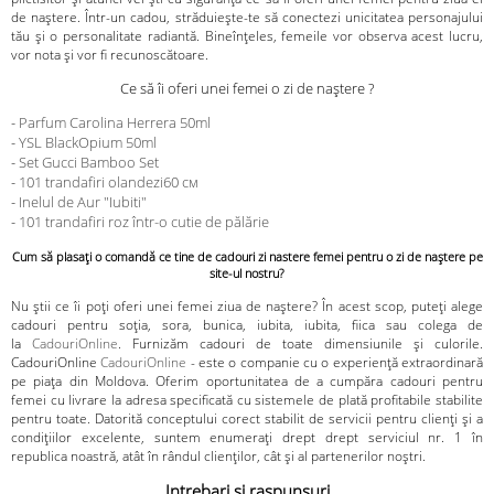
de naștere. Într-un cadou, străduiește-te să conectezi unicitatea personajului
tău și o personalitate radiantă. Bineînțeles, femeile vor observa acest lucru,
vor nota și vor fi recunoscătoare.
Ce să îi oferi unei femei o zi de naștere ?
-
Parfum Carolina Herrera 50ml
-
YSL BlackOpium 50ml
-
Set Gucci Bamboo Set
-
101 trandafiri olandezi60 см
-
Inelul de Aur "Iubiti"
-
101 trandafiri roz într-o cutie de pălărie
Cum să plasați o comandă ce tine de cadouri zi nastere femei pentru o zi de naștere pe
site-ul nostru?
Nu știi ce îi poți oferi unei femei ziua de naștere? În acest scop, puteți alege
cadouri pentru soția, sora, bunica, iubita, iubita, fiica sau colega de
la
CadouriOnline
. Furnizăm cadouri de toate dimensiunile și culorile.
CadouriOnline
CadouriOnline
- este o companie cu o experiență extraordinară
pe piața din Moldova. Oferim oportunitatea de a cumpăra cadouri pentru
femei cu livrare la adresa specificată cu sistemele de plată profitabile stabilite
pentru toate. Datorită conceptului corect stabilit de servicii pentru clienți și a
condițiilor excelente, suntem enumerați drept drept serviciul nr. 1 în
republica noastră, atât în ​​rândul clienților, cât și al partenerilor noștri.
Intrebari si raspunsuri