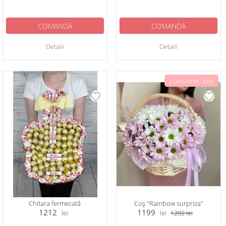
COMANDĂ
COMANDĂ
Detalii
Detalii
Economie: 3 lei
Chitara fermecată
Coș "Rainbow surpriza"
1212
1199
lei
lei
1202
lei