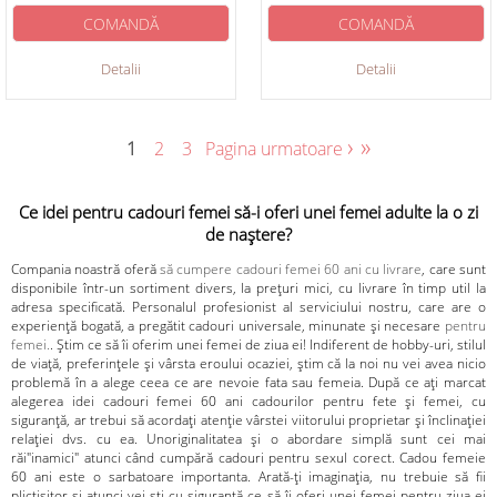
COMANDĂ
COMANDĂ
Detalii
Detalii
›
»
1
2
3
Pagina urmatoare
Ce idei pentru cadouri femei să-i oferi unei femei adulte la o zi
de naștere?
Compania noastră oferă
să cumpere cadouri femei 60 ani cu livrare
, care sunt
disponibile într-un sortiment divers, la prețuri mici, cu livrare în timp util la
adresa specificată. Personalul profesionist al serviciului nostru, care are o
experiență bogată, a pregătit cadouri universale, minunate și necesare
pentru
femei.
. Știm ce să îi oferim unei femei de ziua ei! Indiferent de hobby-uri, stilul
de viață, preferințele și vârsta eroului ocaziei, știm că la noi nu vei avea nicio
problemă în a alege ceea ce are nevoie fata sau femeia. După ce ați marcat
alegerea idei cadouri femei 60 ani cadourilor pentru fete și femei, cu
siguranță, ar trebui să acordați atenție vârstei viitorului proprietar și înclinației
relației dvs. cu ea. Unoriginalitatea și o abordare simplă sunt cei mai
răi"inamici" atunci când cumpără cadouri pentru sexul corect. Cadou femeie
60 ani este o sarbatoare importanta. Arată-ți imaginația, nu trebuie să fii
plictisitor și atunci vei ști cu siguranță ce să îi oferi unei femei pentru ziua ei