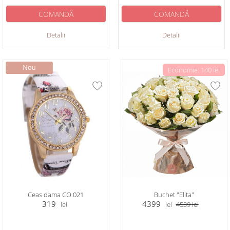
COMANDĂ
COMANDĂ
Detalii
Detalii
Economie: 140 lei
Ceas dama CO 021
Buchet "Elita"
319
4399
lei
lei
4539
lei