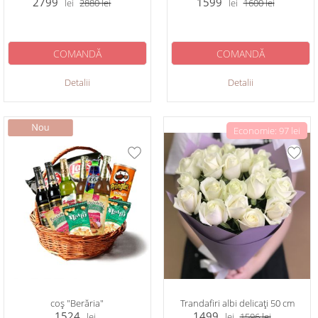
2799
1599
lei
2880
lei
lei
1600
lei
COMANDĂ
COMANDĂ
Detalii
Detalii
Economie: 97 lei
coș "Berăria"
Trandafiri albi delicați 50 cm
1524
1499
lei
lei
1596
lei