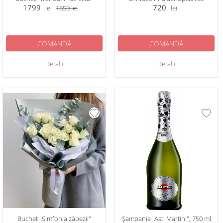
1799
720
lei
1850
lei
lei
COMANDĂ
COMANDĂ
Detalii
Detalii
Buchet "Simfonia zăpezii"
Șampanie "Asti Martini", 750 ml