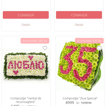
COMANDĂ
COMANDĂ
Detalii
Detalii
Economie: 282 lei
Economie: 331 lei
Compoziție "Verbal de
Compoziție "Ziua Special"
recunoaștere"
4999
lei
5330
lei