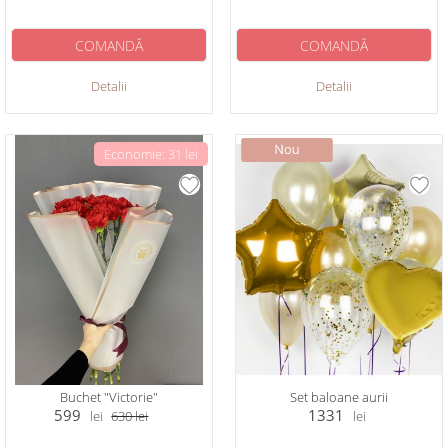
COMANDĂ
COMANDĂ
Detalii
Detalii
Economie: 31 lei
Buchet "Victorie"
Set baloane aurii
599
1331
lei
630
lei
lei