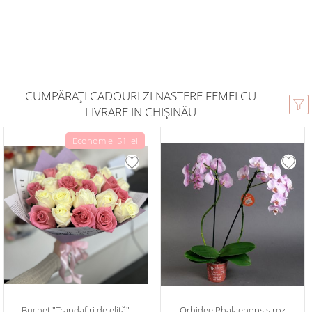
CUMPĂRAȚI CADOURI ZI NASTERE FEMEI CU
LIVRARE IN CHIȘINĂU
Economie: 51 lei
Buchet "Trandafiri de elită"
Orhidee Phalaenopsis roz