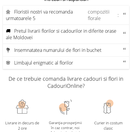
🌼 Floristii nostri va recomanda
compozitii
:
urmatoarele 5
florale
🚚 Pretul livrarii florilor si cadourilor in diferite orase
ale Moldovei
💐 Insemnatatea numarului de flori in buchet
🌸 Limbajul enigmatic al florilor
De ce trebuie comanda livrare cadouri si flori in
CadouriOnline?
Livrare in decurs de
Garanția prospețimii
Curier in costum
în caz contrar, noi
2 ore
clasic