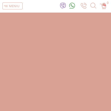
0
MENIU