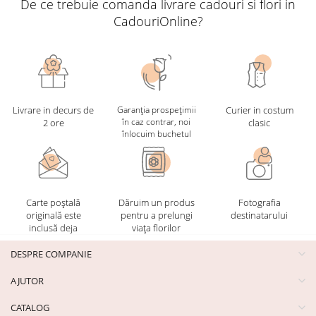
De ce trebuie comanda livrare cadouri si flori in
CadouriOnline?
Livrare in decurs de
Garanția prospețimii
Curier in costum
în caz contrar, noi
2 ore
clasic
înlocuim buchetul
Carte poștală
Dăruim un produs
Fotografia
originală este
pentru a prelungi
destinatarului
inclusă deja
viața florilor
DESPRE COMPANIE
AJUTOR
CATALOG