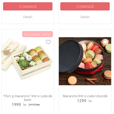
COMANDĂ
COMANDĂ
Detalii
Detalii
Economie: 114 lei
"Flori și macarons" într-o cutie de
Macarons într-o cutie rotundă
lemn
1299
lei
1999
lei
2113
lei