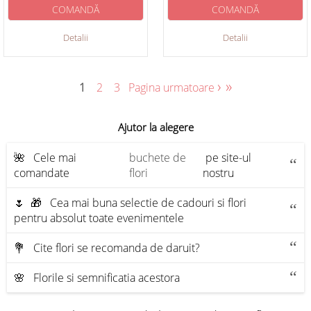
COMANDĂ
COMANDĂ
Detalii
Detalii
›
»
1
2
3
Pagina urmatoare
Ajutor la alegere
🌺 Cele mai
buchete de
pe site-ul
comandate
flori
nostru
🌷 🎁 Cea mai buna selectie de cadouri si flori
pentru absolut toate evenimentele
💐 Сite flori se recomanda de daruit?
🌸 Florile si semnificatia acestora