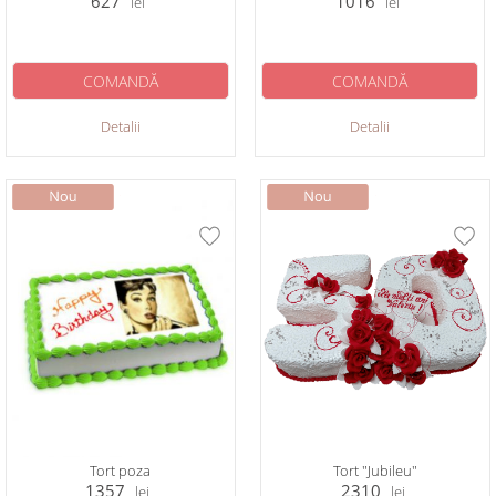
627
1016
lei
lei
COMANDĂ
COMANDĂ
Detalii
Detalii
Tort poza
Tort "Jubileu"
1357
2310
lei
lei