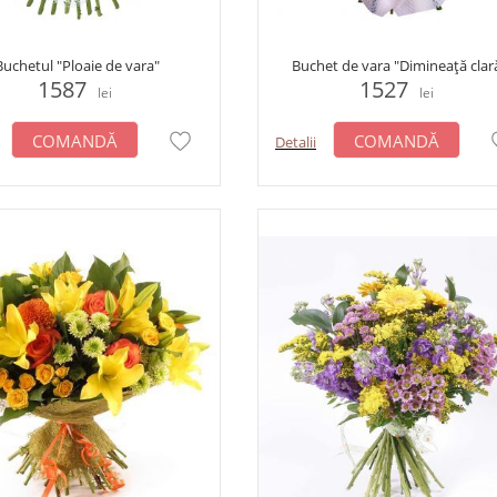
Buchetul "Ploaie de vara"
Buchet de vara "Dimineață clar
1587
1527
lei
lei
COMANDĂ
COMANDĂ
Detalii