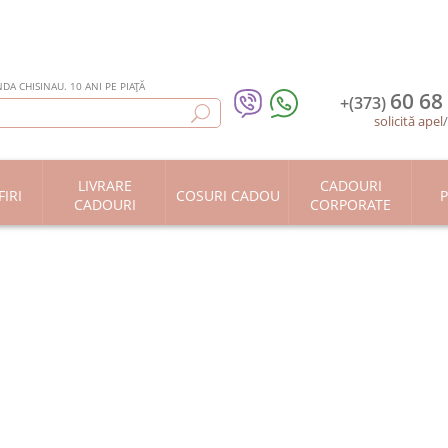
DA CHISINAU. 10 ANI PE PIAȚĂ
60 68
+(373)
solicită apel
LIVRARE
CADOURI
IRI
COSURI CADOU
P
CADOURI
CORPORATE