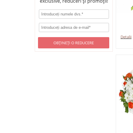
exclusive, reduceri și promoții!
Detalii
OBȚINEȚI O REDUCERE