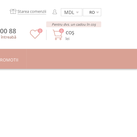
Starea comenzii
RO
Pentru dvs. un cadou în coș
 00 88
0
0
COȘ
/
întreabă
lei
ROMOTII