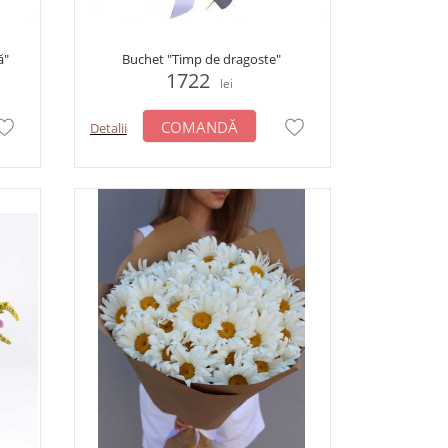
ă"
Buchet "Timp de dragoste"
1722
lei
COMANDĂ
Detalii