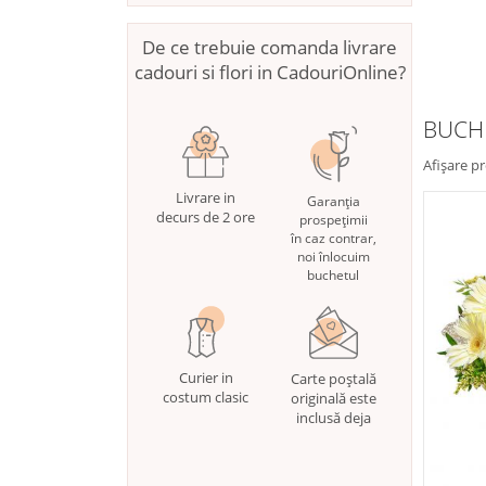
De ce trebuie comanda livrare
cadouri si flori in CadouriOnline?
BUCHE
Afișare p
Livrare in
Garanția
decurs de 2 ore
prospețimii
în caz contrar,
noi înlocuim
buchetul
Curier in
Carte poștală
costum clasic
originală este
inclusă deja