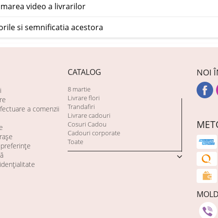
lmarea video a livrarilor
orile si semnificatia acestora
CATALOG
NOI Î
8 martie
i
Livrare flori
are
Trandafiri
fectuare a comenzii
Livrare cadouri
MET
Cosuri Cadou
e
Cadouri corporate
orașe
Toate
preferințe
tă
idențialitate
MOL