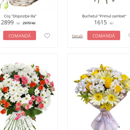
Coș "Dispoziție lila"
Buchetul "Primul zambet"
2899
1615
2970
lei
lei
lei
COMANDĂ
COMANDĂ
Detalii