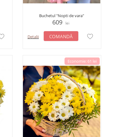
Buchetul "Nopti de vara"
609
lei
COMANDĂ
Detalii
Economie: 61 lei