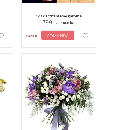
Coș сu crizanteme galbene
1799
1860
lei
lei
COMANDĂ
Detalii