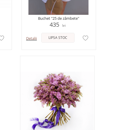
Buchet "25 de zâmbete"
435
lei
LIPSA STOC
Detalii