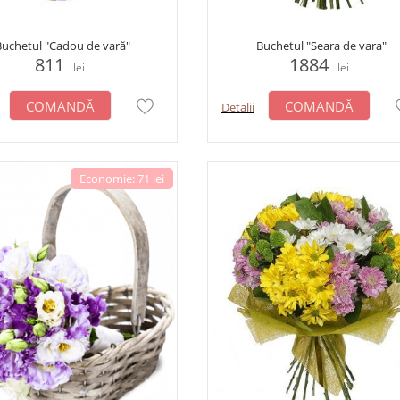
uchetul "Cadou de vară"
Buchetul "Seara de vara"
811
1884
lei
lei
COMANDĂ
COMANDĂ
Detalii
Economie: 71 lei