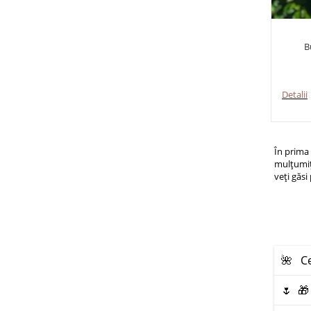
B
Detalii
În prima 
mulțumiți
veți găsi
🌺 Ce
🌷 🎁 