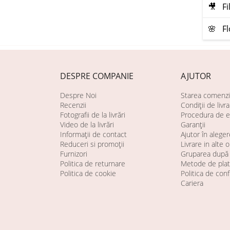
🎥 Fi
🌸 Fl
DESPRE COMPANIE
AJUTOR
Despre Noi
Starea comenzi
Recenzii
Condiții de livr
Fotografii de la livrări
Procedura de e
Video de la livrări
Garanții
Informații de contact
Ajutor în aleger
Reduceri si promoții
Livrare in alte 
Furnizori
Gruparea după 
Politica de returnare
Metode de pla
Politica de cookie
Politica de conf
Cariera