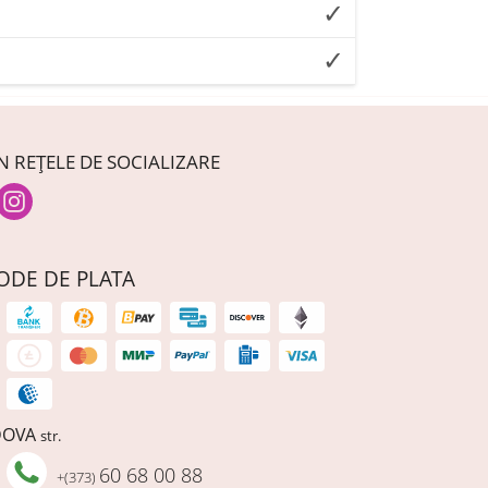
N REȚELE DE SOCIALIZARE
ODE DE PLATA
DOVA
str.
60 68 00 88
+(373)