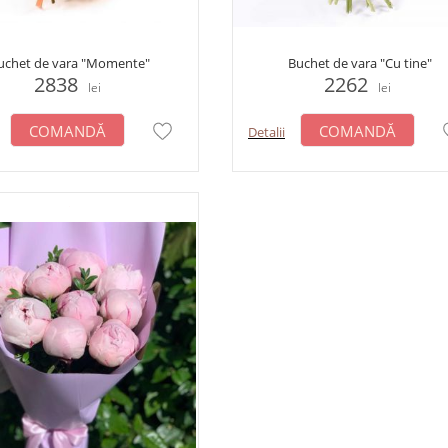
uchet de vara "Momente"
Buchet de vara "Cu tine"
2838
2262
lei
lei
COMANDĂ
COMANDĂ
Detalii