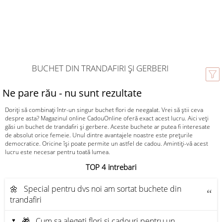
BUCHET DIN TRANDAFIRI ȘI GERBERI
Ne pare rău - nu sunt rezultate
Doriți să combinați într-un singur buchet flori de neegalat. Vrei să știi ceva
despre asta? Magazinul online CadouOnline oferă exact acest lucru. Aici veți
găsi un buchet de trandafiri și gerbere. Aceste buchete ar putea fi interesate
de absolut orice femeie. Unul dintre avantajele noastre este prețurile
democratice. Oricine își poate permite un astfel de cadou. Amintiți-vă acest
lucru este necesar pentru toată lumea.
TOP 4 intrebari
🌼 Special pentru dvs noi am sortat buchete din
trandafiri
🌷 🎁 Cum sa alegeti flori si cadouri pentru un