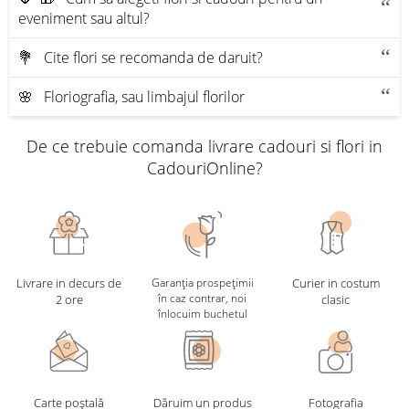
eveniment sau altul?
💐 Сite flori se recomanda de daruit?
🌸 Floriografia, sau limbajul florilor
De ce trebuie comanda livrare cadouri si flori in
CadouriOnline?
Livrare in decurs de
Garanția prospețimii
Curier in costum
în caz contrar, noi
2 ore
clasic
înlocuim buchetul
Carte poștală
Dăruim un produs
Fotografia