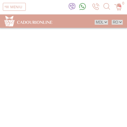
0
MENIU