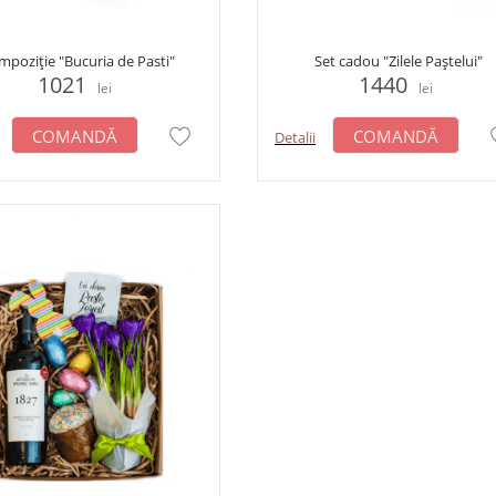
poziție "Bucuria de Pasti"
Set cadou "Zilele Paștelui"
1021
1440
lei
lei
COMANDĂ
COMANDĂ
Detalii