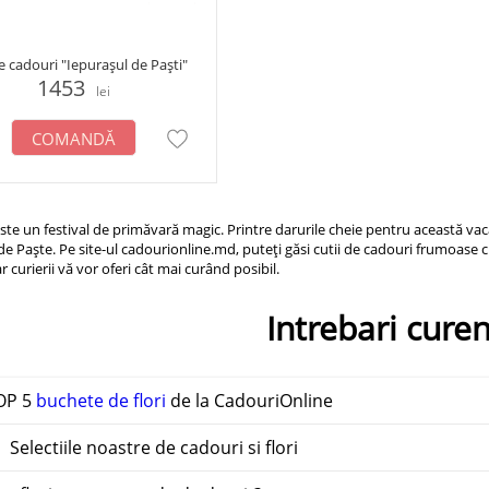
e cadouri "Iepurașul de Paști"
1453
lei
COMANDĂ
ste un festival de primăvară magic. Printre darurile cheie pentru această vac
 de Paște. Pe site-ul cadourionline.md, puteți găsi cutii de cadouri frumoase 
iar curierii vă vor oferi cât mai curând posibil.
Intrebari cure
OP 5
buchete de flori
de la CadouriOnline
 Selectiile noastre de cadouri si flori