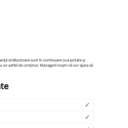
anță strălucitoare sunt în continuare oua pictate și
cu un astfel de conținut. Managerii noștri vă vor ajuta să
nte