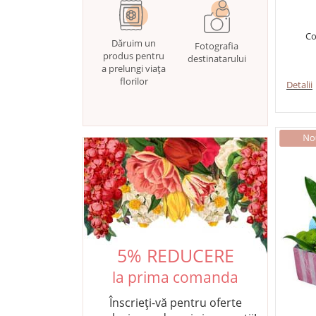
Co
Dăruim un
Fotografia
produs pentru
destinatarului
a prelungi viața
florilor
Detalii
5% REDUCERE
la prima comanda
Înscrieți-vă pentru oferte