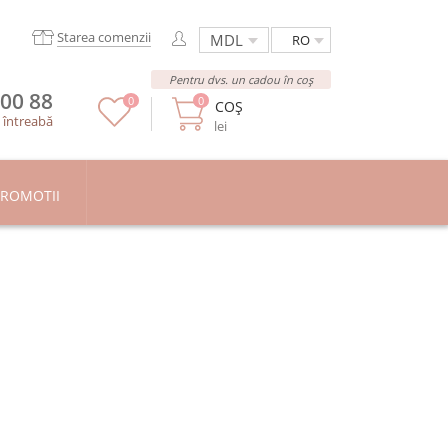
Starea comenzii
RO
Pentru dvs. un cadou în coș
 00 88
0
0
COȘ
/
întreabă
lei
ROMOTII