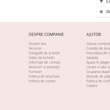
💐 Сi
🌸 Fl
DESPRE COMPANIE
AJUTOR
Despre Noi
Starea comenzi
Recenzii
Condiții de livr
Fotografii de la livrări
Procedura de e
Video de la livrări
Garanții
Informații de contact
Ajutor în aleger
Reduceri si promoții
Livrare in alte 
Furnizori
Gruparea după 
Politica de returnare
Metode de pla
Politica de cookie
Politica de conf
Cariera