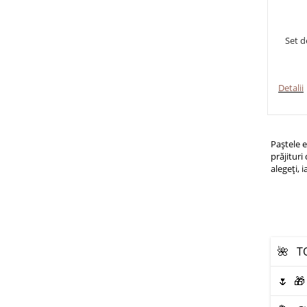
Set d
Detalii
Paștele e
prăjituri
alegeți, 
🌺 T
🌷 🎁