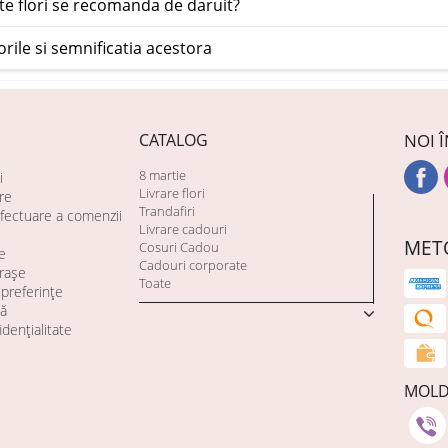
te flori se recomanda de daruit?
orile si semnificatia acestora
CATALOG
NOI Î
8 martie
i
Livrare flori
are
Trandafiri
fectuare a comenzii
Livrare cadouri
MET
Cosuri Cadou
e
Cadouri corporate
orașe
Toate
preferințe
tă
idențialitate
MOL