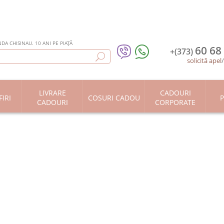
DA CHISINAU. 10 ANI PE PIAȚĂ
60 68
+(373)
solicită apel
LIVRARE
CADOURI
IRI
COSURI CADOU
P
CADOURI
CORPORATE