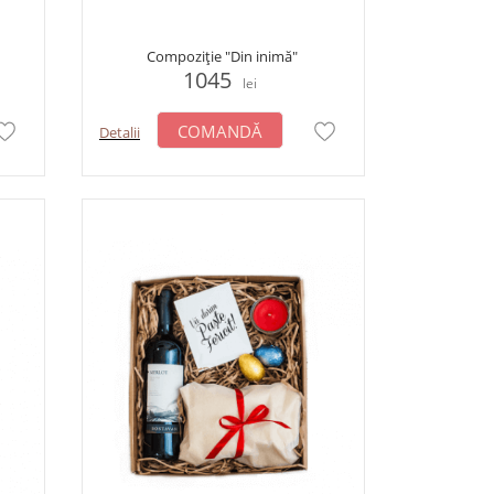
Compoziție "Din inimă"
1045
lei
COMANDĂ
Detalii