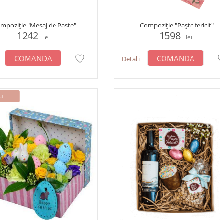
mpoziție "Mesaj de Paste"
Compoziție "Paște fericit"
1242
1598
lei
lei
COMANDĂ
COMANDĂ
Detalii