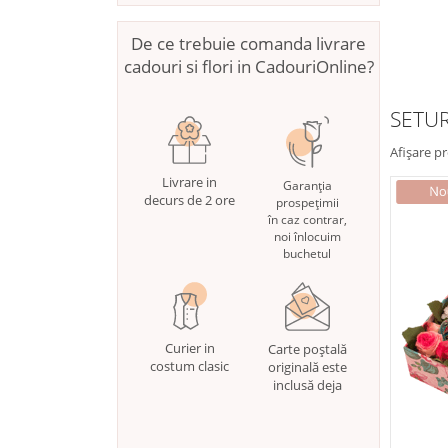
De ce trebuie comanda livrare
cadouri si flori in CadouriOnline?
SETUR
Afișare p
Livrare in
Garanția
decurs de 2 ore
prospețimii
în caz contrar,
noi înlocuim
buchetul
Curier in
Carte poștală
costum clasic
originală este
inclusă deja