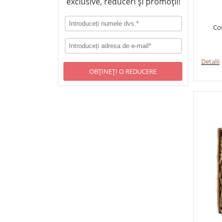
exclusive, reduceri și promoții!
Com
Detalii
OBȚINEȚI O REDUCERE