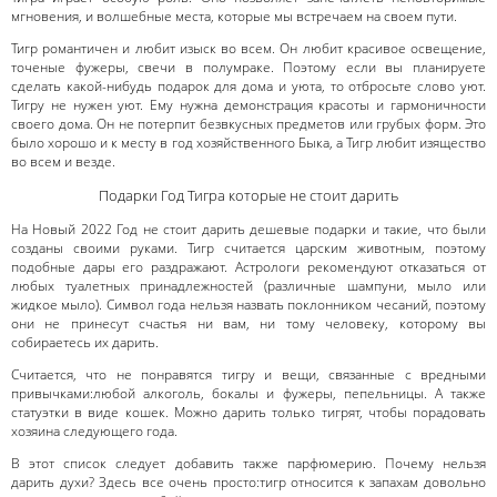
мгновения, и волшебные места, которые мы встречаем на своем пути.
Тигр романтичен и любит изыск во всем. Он любит красивое освещение,
точеные фужеры, свечи в полумраке. Поэтому если вы планируете
сделать какой-нибудь подарок для дома и уюта, то отбросьте слово уют.
Тигру не нужен уют. Ему нужна демонстрация красоты и гармоничности
своего дома. Он не потерпит безвкусных предметов или грубых форм. Это
было хорошо и к месту в год хозяйственного Быка, а Тигр любит изящество
во всем и везде.
Подарки Год Тигра которые не стоит дарить
На Новый 2022 Год не стоит дарить дешевые подарки и такие, что были
созданы своими руками. Тигр считается царским животным, поэтому
подобные дары его раздражают. Астрологи рекомендуют отказаться от
любых туалетных принадлежностей (различные шампуни, мыло или
жидкое мыло). Символ года нельзя назвать поклонником чесаний, поэтому
они не принесут счастья ни вам, ни тому человеку, которому вы
собираетесь их дарить.
Считается, что не понравятся тигру и вещи, связанные с вредными
привычками:любой алкоголь, бокалы и фужеры, пепельницы. А также
статуэтки в виде кошек. Можно дарить только тигрят, чтобы порадовать
хозяина следующего года.
В этот список следует добавить также парфюмерию. Почему нельзя
дарить духи? Здесь все очень просто:тигр относится к запахам довольно