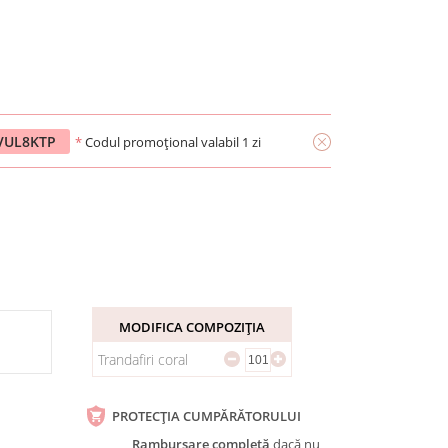
1VUL8KTP
*
Codul promoțional valabil 1 zi
MODIFICA COMPOZIȚIA
Trandafiri coral
PROTECȚIA CUMPĂRĂTORULUI
Rambursare completă
dacă nu