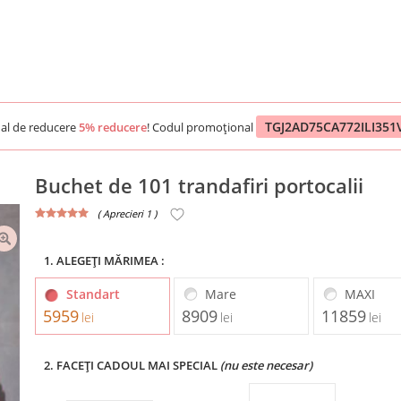
TGJ2AD75CA772ILI35
al de reducere
5% reducere
! Codul promoțional
Buchet de 101 trandafiri portocalii
( Aprecieri 1 )
1. ALEGEȚI MĂRIMEA :
Standart
Mare
MAXI
5959
8909
11859
lei
lei
lei
2. FACEȚI CADOUL MAI SPECIAL
(nu este necesar)