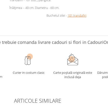
Trandafiri - 101 buc., panglică.
Înălțimea – 40 cm. Diametru - 60 cm.
Buchetul zilei -
101 trandafiri
 trebuie comanda livrare cadouri si flori in CadouriO
Curier in costum clasic
Carte poștală originală este
Dăruim
im
inclusă deja
prel
ARTICOLE SIMILARE