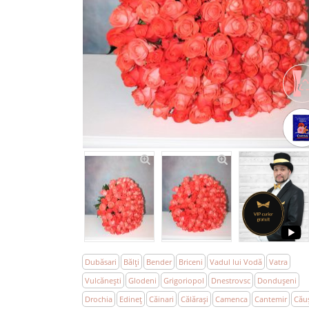
Dubăsari
Bălţi
Bender
Briceni
Vadul lui Vodă
Vatra
Vulcăneşti
Glodeni
Grigoriopol
Dnestrovsc
Donduşeni
Drochia
Edineţ
Căinari
Călăraşi
Camenca
Cantemir
Cău