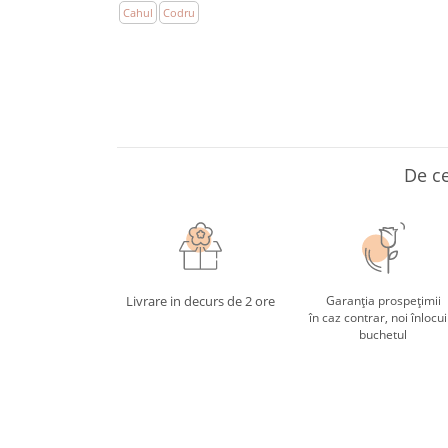
Cahul
Codru
De ce
Livrare in decurs de 2 ore
Garanția prospețimii
în caz contrar, noi înlocu
buchetul