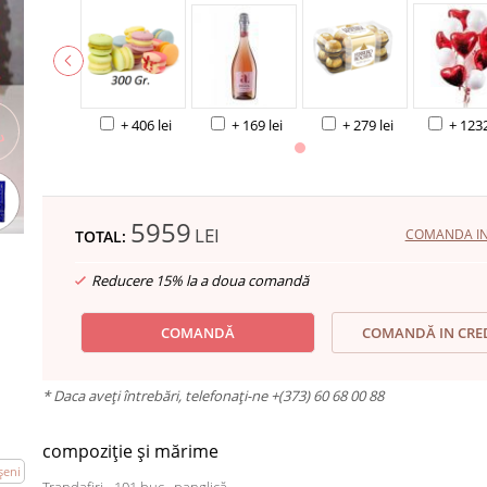
+ 406 lei
+ 169 lei
+ 279 lei
+ 1232
5959
LEI
COMANDA IN 
TOTAL:
Reducere 15% la a doua comandă
COMANDĂ
COMANDĂ IN CRE
* Daca aveți întrebări, telefonați-ne +(373) 60 68 00 88
compoziție și mărime
şeni