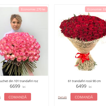
Economie: 270 lei
Economie: 333
uchet din 101 trandafiri roz
61 trandafiri rosii 90 cm
6699
6499
lei
lei
COMANDĂ
COMANDĂ
i
Detalii