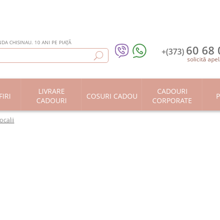
DA CHISINAU. 10 ANI PE PIAȚĂ
60 68 
+(373)
solicită apel
LIVRARE
CADOURI
IRI
COSURI CADOU
P
CADOURI
CORPORATE
ocalii