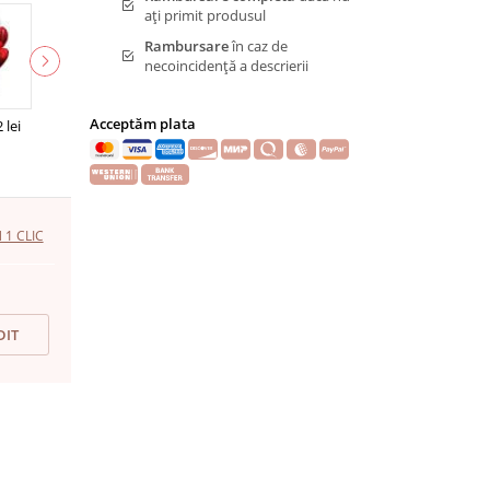
ați primit produsul
Rambursare
în caz de
necoincidență a descrierii
Acceptăm plata
 lei
1 CLIC
DIT