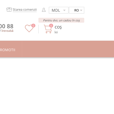
Starea comenzii
RO
Pentru dvs. un cadou în coș
00 88
0
0
COȘ
/
întreabă
lei
ROMOTII