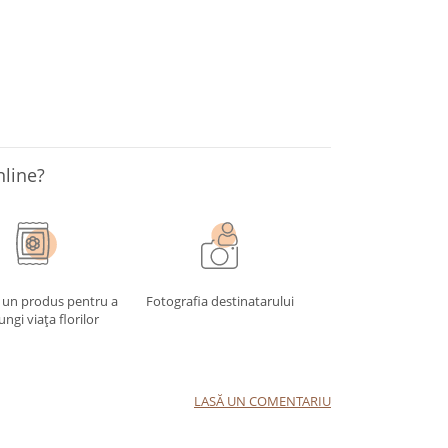
nline?
 un produs pentru a
Fotografia destinatarului
ungi viața florilor
LASĂ UN COMENTARIU