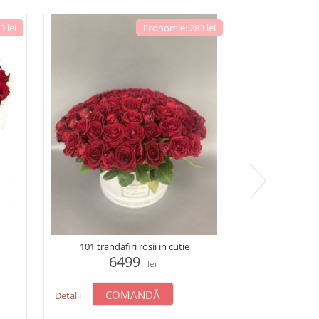
 lei
Economie: 283 lei
Buchet lum
101 trandafiri rosii in cutie
4
6499
lei
C
Detalii
COMANDĂ
Detalii