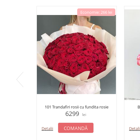
Economie: 266 lei
101 Trandafiri rosii cu fundita rosie
B
6299
lei
COMANDĂ
Detalii
Detali