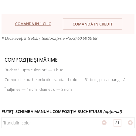
COMANDA IN 1 CLIC
COMANDĂ IN CREDIT
* Daca aveți întrebări, telefonați-ne +(373) 60 68 00 88
COMPOZIȚIE ȘI MĂRIME
Buchet "Lupta culorilor" — 1 buc.
Compozitie buchet:mix din trandafiri color — 31 buc., plasa, panglică.
Înălțimea — 45 cm., diametru — 35 cm.
PUTEȚI SCHIMBA MANUAL COMPOZIȚIA BUCHETULUI
(opțional)
Trandafiri color