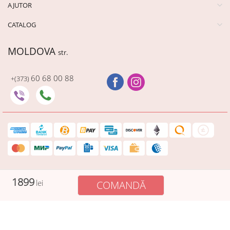
AJUTOR
CATALOG
MOLDOVA
str.
60 68 00 88
+(373)
Ultima dată a fost cumpărat acest
produs 59 minute în urma
1899
lei
COMANDĂ
Plată securizată
Cadourionline păstrează informațiile dvs. de plată în siguranță, iar
datele cardului dvs. nu sunt vizibile în procesul de plată