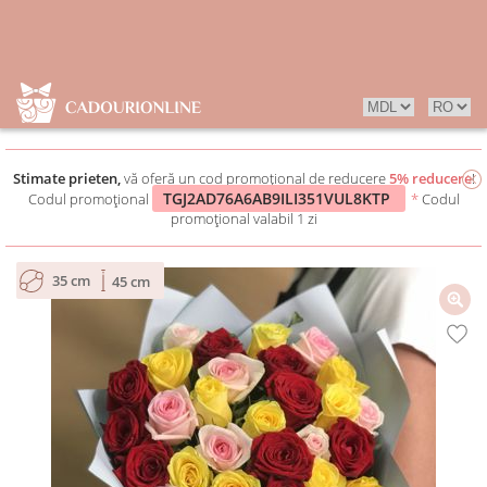
Stimate prieten,
vă oferă un cod promoțional de reducere
5% reducere
!
TGJ2AD76A6AB9ILI351VUL8KTP
Codul promoțional
*
Codul
promoțional valabil 1 zi
35 cm
45 cm