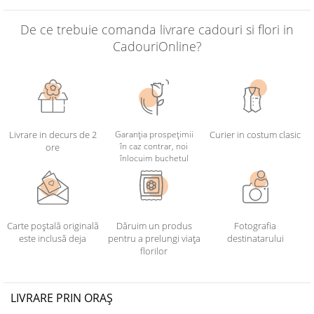
De ce trebuie comanda livrare cadouri si flori in
CadouriOnline?
Livrare in decurs de 2
Garanția prospețimii
Curier in costum clasic
în caz contrar, noi
ore
înlocuim buchetul
Carte poștală originală
Dăruim un produs
Fotografia
este inclusă deja
pentru a prelungi viața
destinatarului
florilor
LIVRARE PRIN ORAȘ