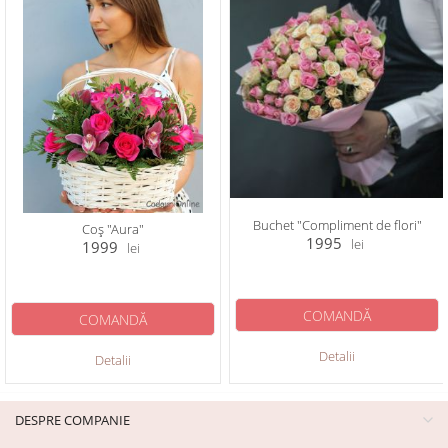
Buchet "Compliment de flori"
Coș "Aura"
1995
lei
1999
lei
COMANDĂ
COMANDĂ
Detalii
Detalii
DESPRE COMPANIE