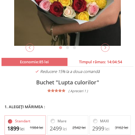
Economie:85 lei
Timpul rămas:
14:04:53
Reducere 15% la a doua comandă
Buchet "Lupta culorilor"
( Aprecieri 1 )
1. ALEGEȚI MĂRIMEA :
Standart
Mare
MAXI
1899
1984
lei
2499
2542
lei
2999
3162
lei
lei
lei
lei