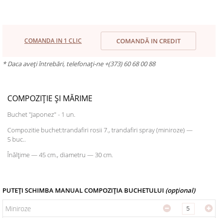
COMANDA IN 1 CLIC
COMANDĂ IN CREDIT
* Daca aveți întrebări, telefonați-ne +(373) 60 68 00 88
COMPOZIȚIE ȘI MĂRIME
Buchet "Japonez" - 1 un.
Compozitie buchet:trandafiri rosii 7., trandafiri spray (miniroze) —
5 buc..
Înălțime — 45 cm., diametru — 30 cm.
PUTEȚI SCHIMBA MANUAL COMPOZIȚIA BUCHETULUI
(opțional)
Miniroze