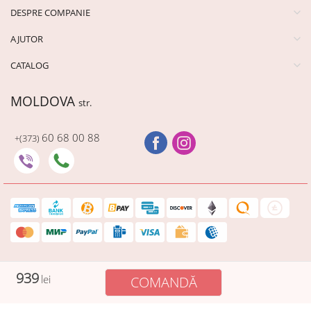
DESPRE COMPANIE
AJUTOR
CATALOG
MOLDOVA
str.
60 68 00 88
+(373)
Ultima dată a fost cumpărat acest
produs 24 minute în urma
939
lei
COMANDĂ
Plată securizată
Cadourionline păstrează informațiile dvs. de plată în siguranță, iar