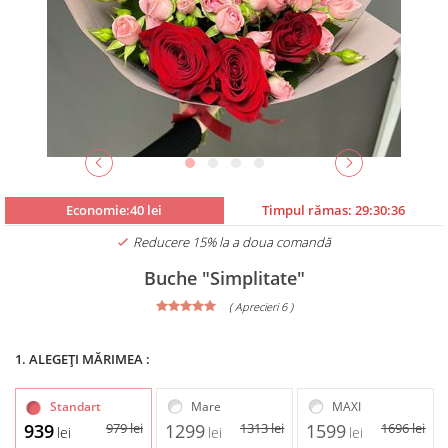
Economie:40 lei
Timpul rămas:
29:30:35
Reducere 15% la a doua comandă
Buche "Simplitate"
( Aprecieri 6 )
1. ALEGEȚI MĂRIMEA :
Standart
Mare
MAXI
939
979
lei
1299
1313
lei
1599
1696
lei
lei
lei
lei