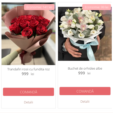
Economie: 141 lei
Economie: 99 lei
Buchet de orhidee albe
Trandafiri rosii cu fundita roz
999
lei
999
lei
COMANDĂ
COMANDĂ
Detalii
Detalii