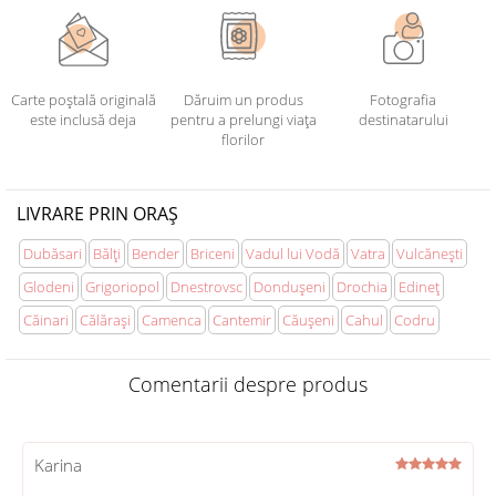
Carte poștală originală
Dăruim un produs
Fotografia
este inclusă deja
pentru a prelungi viața
destinatarului
florilor
LIVRARE PRIN ORAȘ
Dubăsari
Bălţi
Bender
Briceni
Vadul lui Vodă
Vatra
Vulcăneşti
Glodeni
Grigoriopol
Dnestrovsc
Donduşeni
Drochia
Edineţ
Căinari
Călăraşi
Camenca
Cantemir
Căuşeni
Cahul
Codru
Comentarii despre produs
Karina