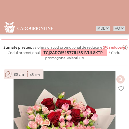
Stimate prieten,
vă oferă un cod promoțional de reducere
5% reducere
!
TGJ2AD7651577ILI351VUL8KTP
Codul promoțional
*
Codul
promoțional valabil 1 zi
30 cm
45 cm