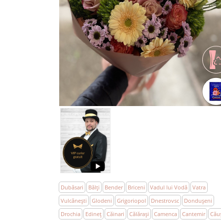
Dubăsari
Bălţi
Bender
Briceni
Vadul lui Vodă
Vatra
Vulcăneşti
Glodeni
Grigoriopol
Dnestrovsc
Donduşeni
Drochia
Edineţ
Căinari
Călăraşi
Camenca
Cantemir
Cău