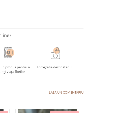
nline?
 un produs pentru a
Fotografia destinatarului
ungi viața florilor
LASĂ UN COMENTARIU