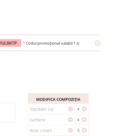
1VUL8KTP
*
Codul promoțional valabil 1 zi
MODIFICA COMPOZIȚIA
Trandafiri roz
Gerbere
Roze cream