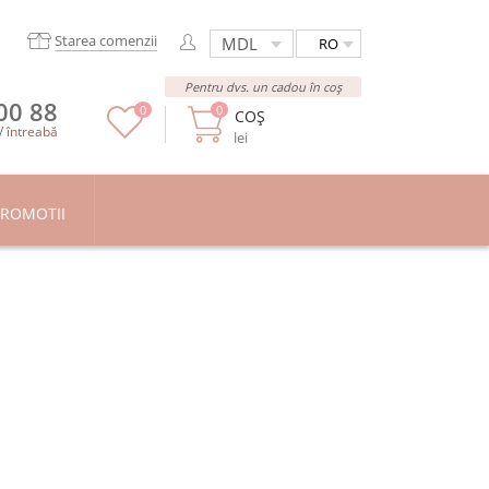
Starea comenzii
RO
Pentru dvs. un cadou în coș
00 88
0
0
COȘ
/
întreabă
lei
ROMOTII