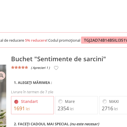
TGJ2AD74B14B5ILI35
al de reducere
5% reducere
! Codul promoțional
Buchet "Sentimente de sarcini"
( Aprecieri 1 )
1. ALEGEȚI MĂRIMEA :
Livrare în termen de 7 zile
Standart
Mare
MAXI
1691
2354
2716
lei
lei
lei
2. FACEȚI CADOUL MAI SPECIAL
(nu este necesar)