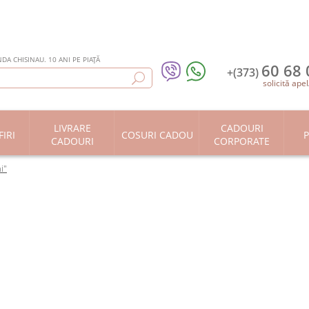
DA CHISINAU. 10 ANI PE PIAȚĂ
60 68 
+(373)
solicită apel
LIVRARE
CADOURI
IRI
COSURI CADOU
P
CADOURI
CORPORATE
i"