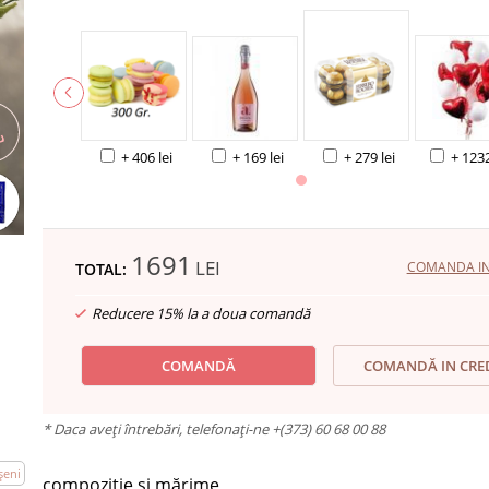
+ 406 lei
+ 169 lei
+ 279 lei
+ 1232
1691
LEI
COMANDA IN 
TOTAL:
Reducere 15% la a doua comandă
COMANDĂ
COMANDĂ IN CRE
* Daca aveți întrebări, telefonați-ne +(373) 60 68 00 88
şeni
compoziție și mărime