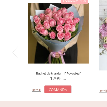
Economie: 51 lei
Buchet de trandafiri "Povestea"
1799
lei
COMANDĂ
Detalii
Detali