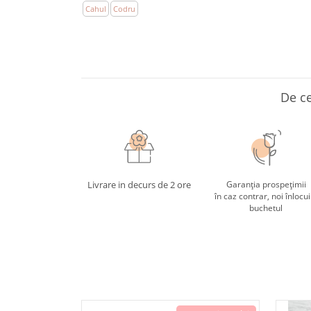
Cahul
Codru
De ce
Livrare in decurs de 2 ore
Garanția prospețimii
în caz contrar, noi înlocu
buchetul