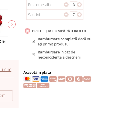
Eustome albe
Santini
PROTECȚIA CUMPĂRĂTORULUI
Rambursare completă
dacă nu
 lei
ați primit produsul
Rambursare
în caz de
necoincidență a descrierii
1 CLIC
Acceptăm plata
DIT