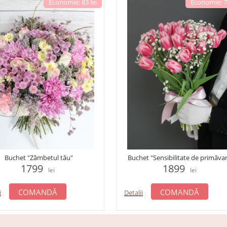
Economie: 83 lei
Economie: 76
Buchet "Zâmbetul tău"
Buchet "Sensibilitate de primăva
1799
1899
lei
lei
COMANDĂ
COMANDĂ
i
Detalii