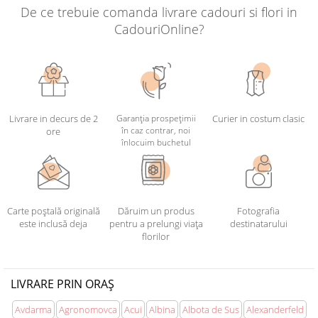
De ce trebuie comanda livrare cadouri si flori in
CadouriOnline?
Livrare in decurs de 2
Garanția prospețimii
Curier in costum clasic
în caz contrar, noi
ore
înlocuim buchetul
Carte poștală originală
Dăruim un produs
Fotografia
este inclusă deja
pentru a prelungi viața
destinatarului
florilor
LIVRARE PRIN ORAȘ
Avdarma
Agronomovca
Acui
Albina
Albota de Sus
Alexanderfeld