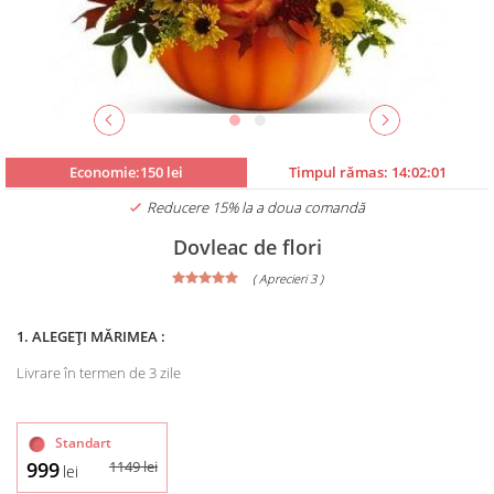
Economie:150 lei
Timpul rămas:
14:02:00
Reducere 15% la a doua comandă
Dovleac de flori
( Aprecieri 3 )
1. ALEGEȚI MĂRIMEA :
Livrare în termen de 3 zile
Standart
999
1149
lei
lei