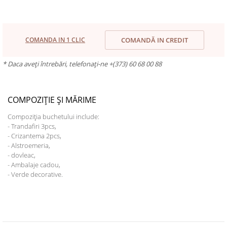
COMANDA IN 1 CLIC
COMANDĂ IN CREDIT
* Daca aveți întrebări, telefonați-ne +(373) 60 68 00 88
COMPOZIȚIE ȘI MĂRIME
Compoziția buchetului include:
- Trandafiri 3pcs,
- Crizantema 2pcs,
- Alstroemeria,
- dovleac,
- Ambalaje cadou,
- Verde decorative.