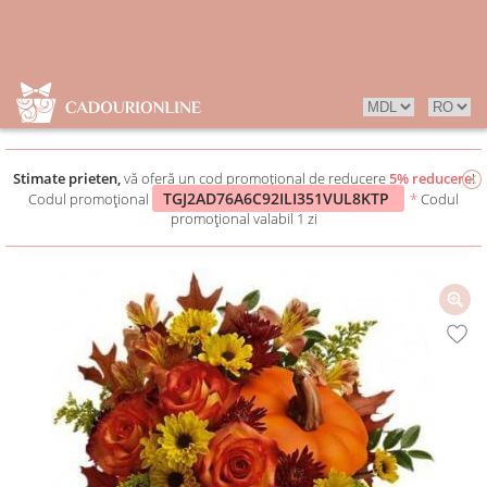
Stimate prieten,
vă oferă un cod promoțional de reducere
5% reducere
!
TGJ2AD76A6C92ILI351VUL8KTP
Codul promoțional
*
Codul
promoțional valabil 1 zi