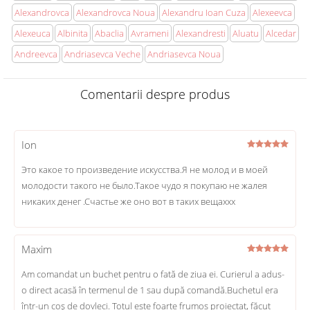
Alexandrovca
Alexandrovca Noua
Alexandru Ioan Cuza
Alexeevca
Alexeuca
Albinita
Abaclia
Avrameni
Alexandresti
Aluatu
Alcedar
Andreevca
Andriasevca Veche
Andriasevca Noua
Comentarii despre produs
Ion
Это какое то произведение искусства.Я не молод и в моей
молодости такого не было.Такое чудо я покупаю не жалея
никаких денег .Счастье же оно вот в таких вещаххх
Maxim
Am comandat un buchet pentru o fată de ziua ei. Curierul a adus-
o direct acasă în termenul de 1 sau după comandă.Buchetul era
într-un coș de dovleci. Totul este foarte frumos proiectat, făcut