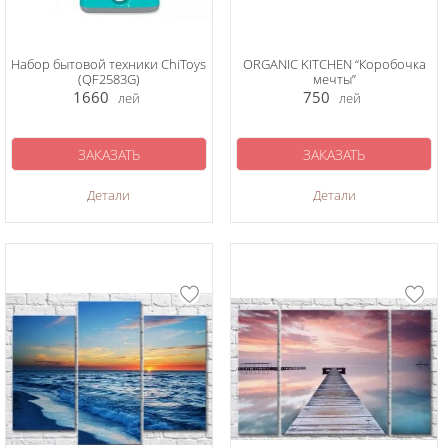
Набор бытовой техники ChiToys
ORGANIC KITCHEN “Коробочка
(QF2583G)
мечты”
1660
750
лей
лей
ЗАКАЗАТЬ
ЗАКАЗАТЬ
Детали
Детали