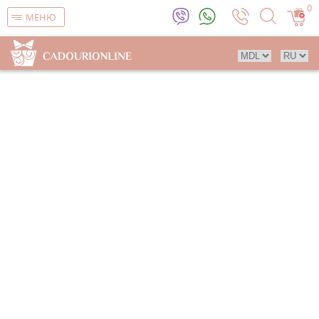
0
МЕНЮ