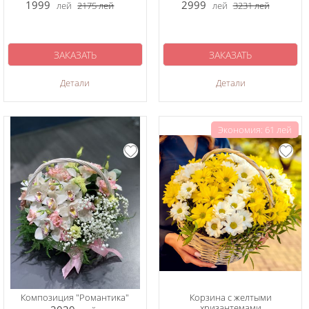
1999
2999
лей
2175
лей
лей
3231
лей
ЗАКАЗАТЬ
ЗАКАЗАТЬ
Детали
Детали
Экономия: 61 лей
Композиция "Романтика"
Корзина с желтыми
хризантемами