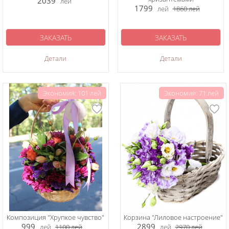
2039
лей
1799
лей
1860
лей
ЗАКАЗАТЬ
ЗАКАЗАТЬ
Детали
Детали
Экономия: 101 лей
Экономия: 71 лей
Композиция "Хрупкое чувство"
Корзина "Лиловое настроение"
999
2899
лей
1100
лей
лей
2970
лей