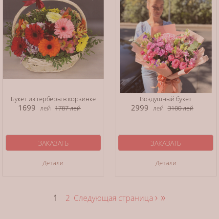
Букет из герберы в корзинке
Воздушный букет
1699
2999
лей
1787
лей
лей
3100
лей
ЗАКАЗАТЬ
ЗАКАЗАТЬ
Детали
Детали
›
»
1
2
Следующая страница