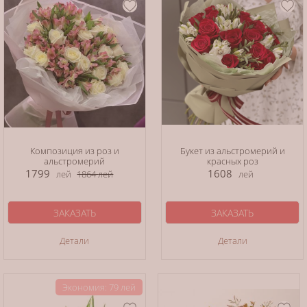
Композиция из роз и
Букет из альстромерий и
альстромерий
красных роз
1799
1608
лей
1864
лей
лей
ЗАКАЗАТЬ
ЗАКАЗАТЬ
Детали
Детали
Экономия: 79 лей