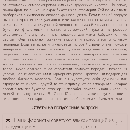
альстромерий символизировал сильные дружеские чувства. Но также,
важно брать во внимание окрас букета из альстромерии. Сейчас мы с вами
разберемся в символике окрасов данного цветка. Если в вашей подруге
выражена яркая индивидуальность и четкая жизненная позиция, а сама она
является сильной и незаурядной личностью, тогда ей идеально подойдет
букет из фиолетовых и синих альстромерий. Букеты из розовых
альстромерий станут отличным подарком для мамы, бабушки или же
сестры. Они выражают желание помочь и позаботиться о близком
человеке. Если вы встретили человека, который с вами очень похож и
невероятно близок на эмоциональном уровне, тогда вместо тысячи слов,
подарите ему роскошный букет белых альстромерий. Красные
альстромерии имеют легкий романтический подтекст симпатии. Потому
что они символизируют нежное отношение, привязанность и душевное
тепло. Букет оранжевых альстромерий поможет передать пожелания
успеха, новых достижений и карьерного роста. Прекрасный подарок для
любого близкого человека. Если вы чувствуете себя одиноким или
страдаете от нехватки друзей, то стоит прислушаться к преданию, которое
гласит о том что букет альстромерии способен привлечь новых хороших
людей в вашу жизнь. В CadouriOnline вы можете купить цветы
альстромерии и подарить приятные эмоции близким и любимым людям.
Ответы на популярные вопросы
🌼 Наши флористы советуют вам
композиций из
:
следующие 5
цветов