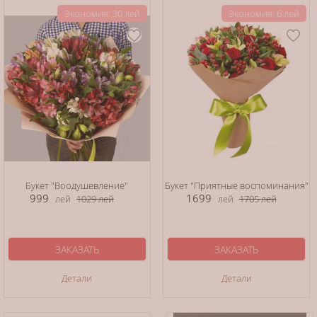
Экономия: 30 лей
Экономия: 6 лей
Букет "Воодушевление"
Букет "Приятные воспоминания"
999
1699
лей
1029
лей
лей
1705
лей
ЗАКАЗАТЬ
ЗАКАЗАТЬ
Детали
Детали