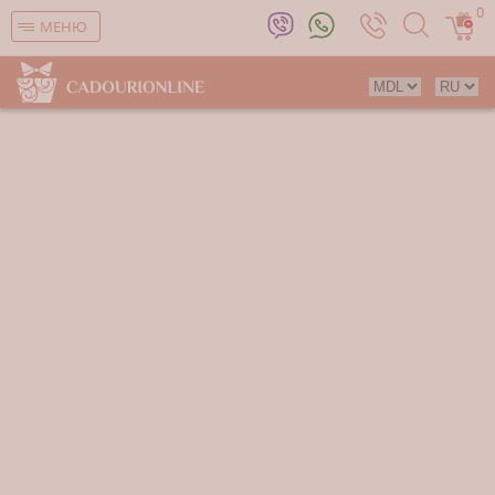
0
МЕНЮ