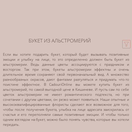
БУКЕТ ИЗ АЛЬСТРОМЕРИЙ
Если вы хотите подарить букет, который будет вызывать позитивные
эмоции и улыбку на лице, то это определенно должен быть букет из
альстромерии. Ведь данные цветы ассоциируются с праздником и
восторгом. Так при этом, букеты альстромерии эффектны и очень
длительное время сохраняют свой первоначальный вид. А множество
разнообразных окрасов, дают фантазии разгуляться и придумать что-то
поистине эффектное. В CadouriOnline вы можете купить букет из
альстромерий, по самой выгодной цене в Кишиневе. И пусть сам по себе
цветок альстромерии не имеет романтического подтекста, но при
сочетании с другим цветами, он резко может появиться. Наши опытные и
высококвалифицированные флористы сделают все возможное для того,
чтобы после получения букета, улыбка на лице адресата заискрилась от
счастья и его переполняли самые позитивные эмоции. И чтобы только
одним взглядом на букет, можно было понять чувства, которые вы хотели
передать.