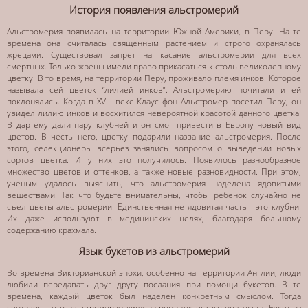
История появления альстромерий
Альстромерия появилась на территории Южной Америки, в Перу. На те
времена она считалась священным растением и строго охранялась
жрецами. Существовал запрет на касание альстромерии для всех
смертных. Только жрецы имели право прикасаться к столь великолепному
цветку. В то время, на территории Перу, проживало племя инков. Которое
называла сей цветок “лилией инков”. Альстромерию почитали и ей
поклонялись. Когда в XVIII веке Клаус фон Альстромер посетил Перу, он
увидел лилию инков и восхитился невероятной красотой данного цветка.
В дар ему дали пару клубней и он смог привести в Европу новый вид
цветов. В честь него, цветку подарили название альстромерия. После
этого, селекционеры всерьез занялись вопросом о выведении новых
сортов цветка. И у них это получилось. Появилось разнообразное
множество цветов и оттенков, а также новые разновидности. При этом,
ученым удалось выяснить, что альстромерия наделена ядовитыми
веществами. Так что будьте внимательны, чтобы ребенок случайно не
съел цветы альстромерии. Единственная не ядовитая часть - это клубни.
Их даже используют в медицинских целях, благодаря большому
содержанию крахмала.
Язык букетов из альстромерий
Во времена Викторианской эпохи, особенно на территории Англии, люди
любили передавать друг другу послания при помощи букетов. В те
времена, каждый цветок был наделен конкретным смыслом. Тогда
считалось, что альстромерия лишена романтического подтекста. Букет из