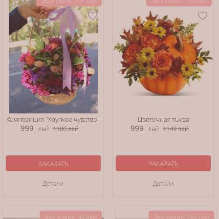
Экономия: 101 лей
Экономия: 150 лей
Композиция "Хрупкое чувство"
Цветочная тыква
999
999
лей
1100
лей
лей
1149
лей
ЗАКАЗАТЬ
ЗАКАЗАТЬ
Детали
Детали
Экономия: 40 лей
Экономия: 155 лей