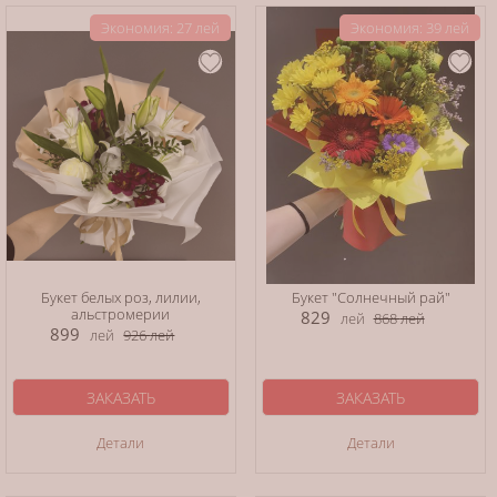
Экономия: 27 лей
Экономия: 39 лей
Букет белых роз, лилии,
Букет "Солнечный рай"
альстромерии
829
лей
868
лей
899
лей
926
лей
ЗАКАЗАТЬ
ЗАКАЗАТЬ
Детали
Детали