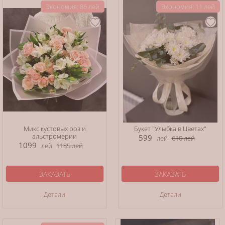
Экономия: 86 лей
Экономия: 11 лей
Микс кустовых роз и
Букет "Улыбка в Цветах"
альстромерии
599
лей
610
лей
1099
лей
1185
лей
ЗАКАЗАТЬ
ЗАКАЗАТЬ
Детали
Детали