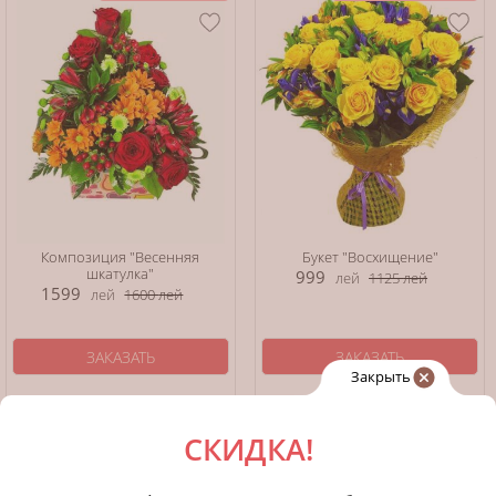
Композиция "Весенняя
Букет "Восхищение"
шкатулка"
999
лей
1125
лей
1599
лей
1600
лей
ЗАКАЗАТЬ
ЗАКАЗАТЬ
Закрыть
Детали
Детали
СКИДКА!
Экономия: 51 лей
Экономия: 113 лей