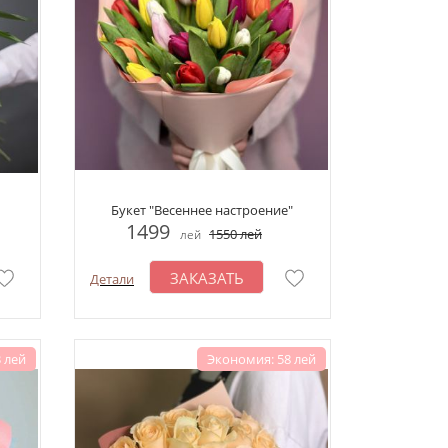
Букет "Весеннее настроение"
1499
1550
лей
лей
ЗАКАЗАТЬ
Детали
 лей
Экономия: 58 лей