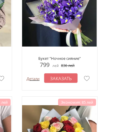
Букет "Ночное сияние"
799
836
лей
лей
ЗАКАЗАТЬ
Детали
 лей
Экономия: 85 лей