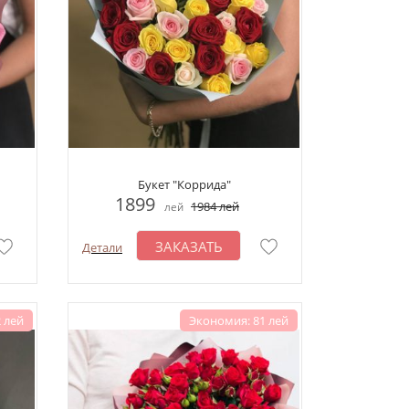
Букет "Коррида"
1899
1984
лей
лей
ЗАКАЗАТЬ
Детали
 лей
Экономия: 81 лей