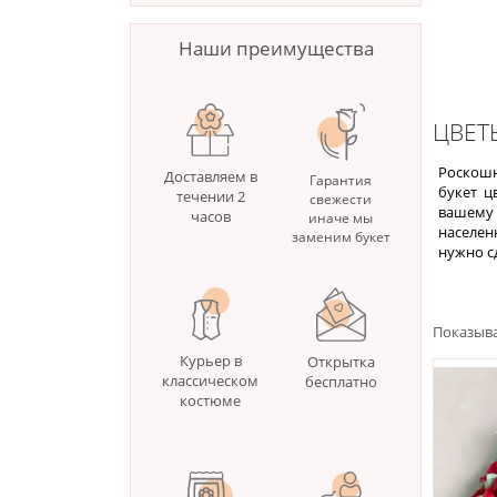
Наши преимущества
ЦВЕТ
Роскошн
Доставляем в
Гарантия
букет ц
течении 2
свежести
вашему 
часов
иначе мы
населен
заменим букет
нужно с
Показыва
Курьер в
Открытка
классическом
бесплатно
костюме