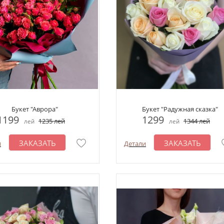
Букет "Аврора"
Букет "Радужная сказка"
1199
1299
1235
лей
1344
лей
лей
лей
ЗАКАЗАТЬ
ЗАКАЗАТЬ
и
Детали