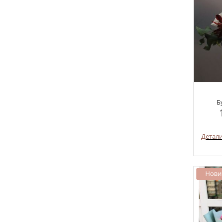
Б
Детал