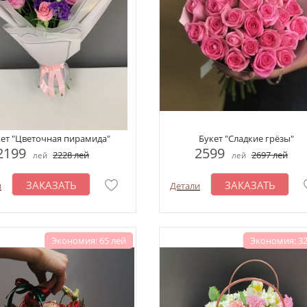
ет "Цветочная пирамида"
Букет "Сладкие грёзы"
2199
2599
2228
лей
2697
лей
лей
лей
ЗАКАЗАТЬ
ЗАКАЗАТЬ
и
Детали
Экономия: 65 лей
Экономия: 32