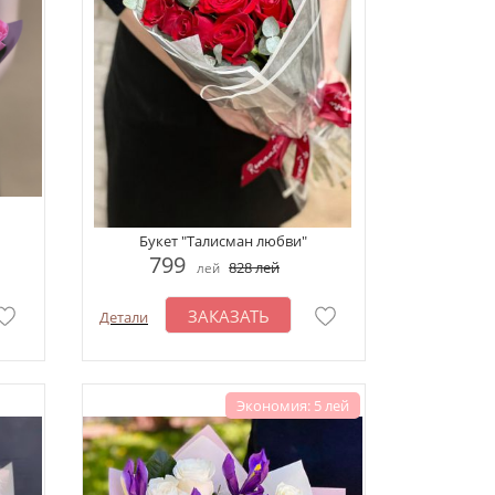
Букет "Талисман любви"
799
828
лей
лей
ЗАКАЗАТЬ
Детали
Экономия: 5 лей