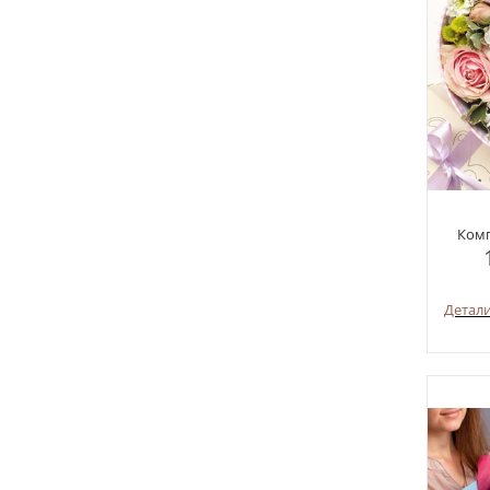
Комп
Детал