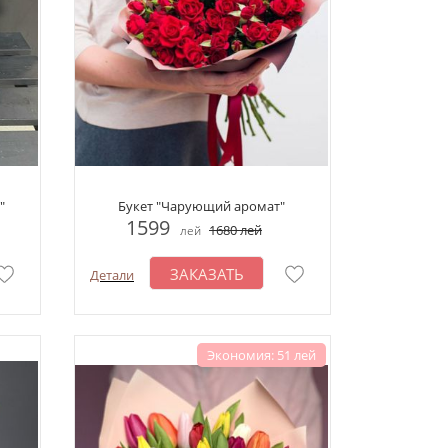
"
Букет "Чарующий аромат"
1599
1680
лей
лей
ЗАКАЗАТЬ
Детали
Экономия: 51 лей