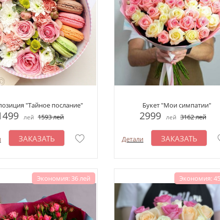
озиция "Тайное послание"
Букет "Мои симпатии"
1499
2999
1593
лей
3162
лей
лей
лей
ЗАКАЗАТЬ
ЗАКАЗАТЬ
и
Детали
Экономия: 36 лей
Экономия: 45