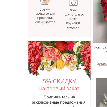
Дарим
Фото
средство для
получателя во
продления
время
жизни цветов.
вручения
подарка
Компози
Детал
5% СКИДКУ
на первый заказ
Подпишитесь на
эксклюзивные предложения,