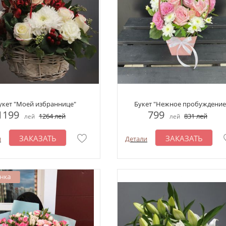
укет "Моей избраннице"
Букет "Нежное пробуждение
1199
799
1264
лей
831
лей
лей
лей
ЗАКАЗАТЬ
ЗАКАЗАТЬ
и
Детали