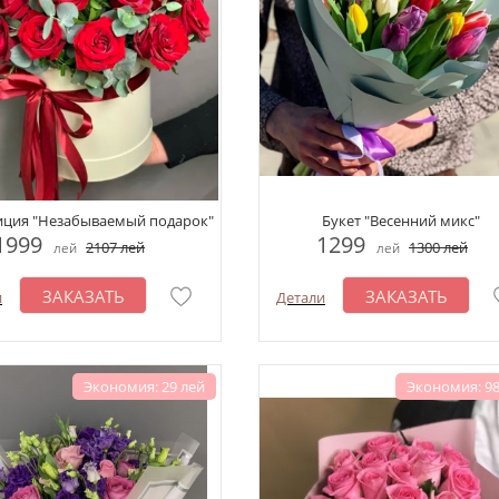
ция "Незабываемый подарок"
Букет "Весенний микс"
1999
1299
2107
лей
1300
лей
лей
лей
ЗАКАЗАТЬ
ЗАКАЗАТЬ
и
Детали
Экономия: 29 лей
Экономия: 98