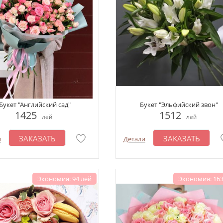
Букет "Английский сад"
Букет "Эльфийский звон"
1425
1512
лей
лей
ЗАКАЗАТЬ
ЗАКАЗАТЬ
и
Детали
Экономия: 94 лей
Экономия: 163