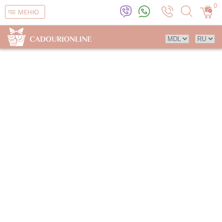
0
МЕНЮ