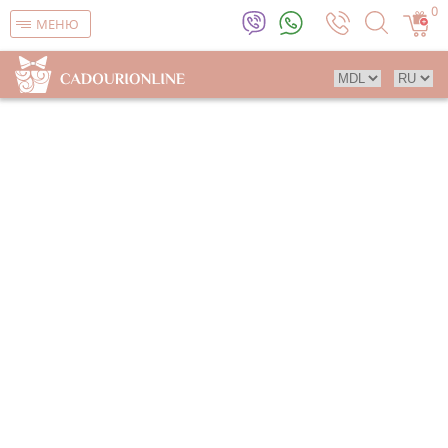
0
МЕНЮ