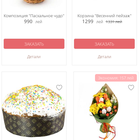
Композиция "Пасхальное чудо"
Корзина "Весенний пейзаж"
990
1299
лей
лей
1331
лей
ЗАКАЗАТЬ
ЗАКАЗАТЬ
Детали
Детали
Экономия: 157 лей