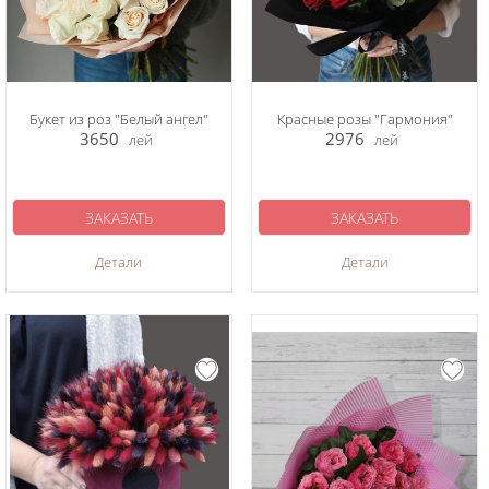
Букет из роз "Белый ангел"
Красные розы "Гармония"
3650
2976
лей
лей
ЗАКАЗАТЬ
ЗАКАЗАТЬ
Детали
Детали