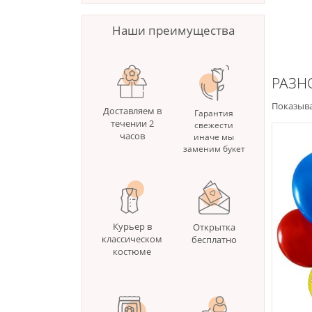
Наши преимущества
РАЗН
Показыва
Доставляем в
Гарантия
течении 2
свежести
часов
иначе мы
заменим букет
Курьер в
Открытка
классическом
бесплатно
костюме