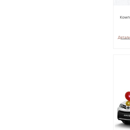
Компо
Детал