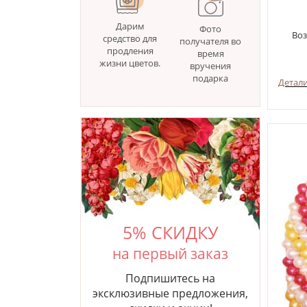
Дарим
Фото
Воз
средство для
получателя во
продления
время
жизни цветов.
вручения
подарка
Детал
5% СКИДКУ
на первый заказ
Подпишитесь на
эксклюзивные предложения,