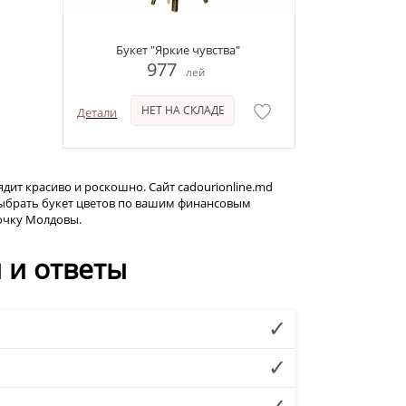
Букет "Яркие чувства"
977
лей
НЕТ НА СКЛАДЕ
Детали
ит красиво и роскошно. Сайт cadourionline.md
 выбрать букет цветов по вашим финансовым
очку Молдовы.
 и ответы