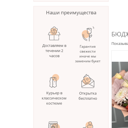
Наши преимущества
БЮДЖ
Показыва
Доставляем в
Гарантия
течении 2
свежести
часов
иначе мы
заменим букет
Курьер в
Открытка
классическом
бесплатно
костюме