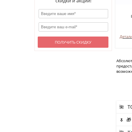
скидки и акции!
Детал
ПОЛУЧИТЬ СКИДКУ
Абсолют
предост
возможн
🌺 Т
🌷 🎁