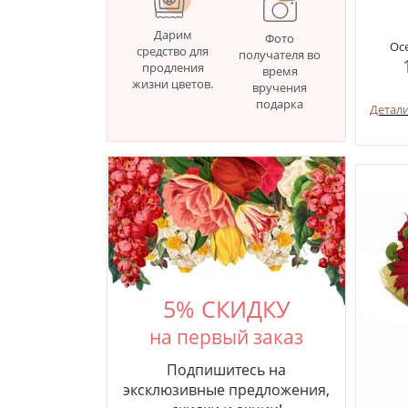
Дарим
Фото
Ос
средство для
получателя во
продления
время
жизни цветов.
вручения
подарка
Детал
5% СКИДКУ
на первый заказ
Подпишитесь на
эксклюзивные предложения,