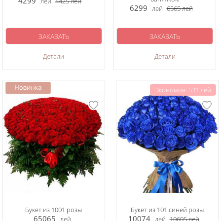
4299
лей
4425
лей
6299
лей
6565
лей
ЗАКАЗАТЬ
ЗАКАЗАТЬ
Детали
Детали
Экономия: 531 лей
Букет из 1001 розы
Букет из 101 синей розы
65065
10074
лей
лей
10605
лей