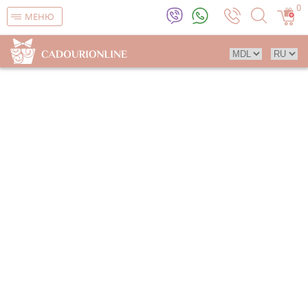
0
МЕНЮ