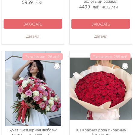
золотыми розами
5959
лей
4499
лей
4672
лей
ЗАКАЗАТЬ
ЗАКАЗАТЬ
Детали
Детали
Экономия: 126 лей
Экономия: 266 лей
Букет "Безмерная любовь"
101 Красная роза с красным
бантиком