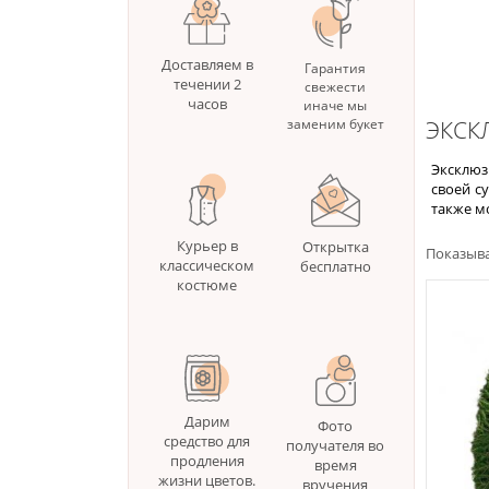
Доставляем в
Гарантия
течении 2
свежести
часов
иначе мы
ЭКСК
заменим букет
Эксклюз
своей с
также м
Курьер в
Открытка
Показыва
классическом
бесплатно
костюме
Дарим
Фото
средство для
получателя во
продления
время
жизни цветов.
вручения