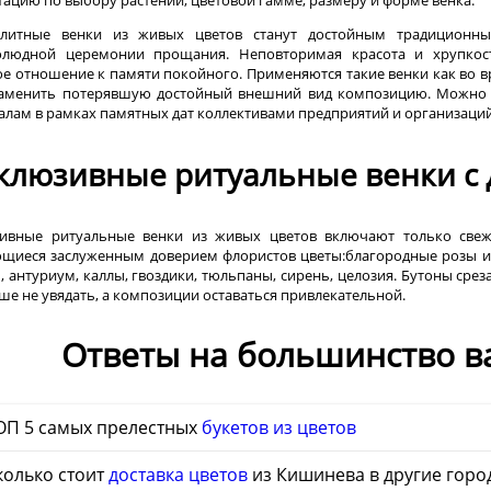
литные венки из живых цветов станут достойным традиционным
олюдной церемонии прощания. Неповторимая красота и хрупкость
е отношение к памяти покойного. Применяются такие венки как во вр
аменить потерявшую достойный внешний вид композицию. Можно к
лам в рамках памятных дат коллективами предприятий и организаци
клюзивные ритуальные венки с 
ивные ритуальные венки из живых цветов включают только свеж
щиеся заслуженным доверием флористов цветы:благородные розы и 
, антуриум, каллы, гвоздики, тюльпаны, сирень, целозия. Бутоны сре
ше не увядать, а композиции оставаться привлекательной.
Ответы на большинство в
ОП 5 самых прелестных
букетов из цветов
колько стоит
доставка цветов
из Кишинева в другие гор