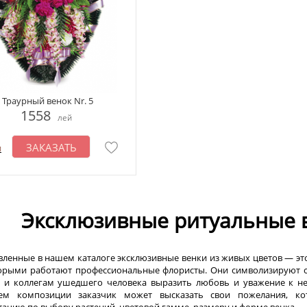
Траурный венок Nr. 5
1558
лей
ЗАКАЗАТЬ
и
Эксклюзивные ритуальные 
вленные в нашем каталоге эксклюзивные венки из живых цветов — э
орыми работают профессиональные флористы. Они символизируют ск
 и коллегам ушедшего человека выразить любовь и уважение к нем
ием композиции заказчик может высказать свои пожелания, ко
тацию по выбору растений, цветовой гамме, размеру и форме венка.