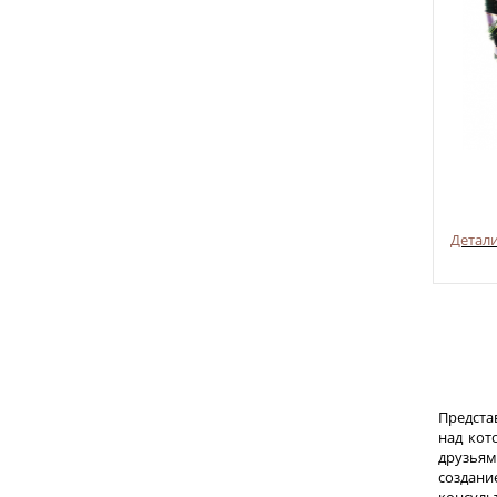
Детал
Предста
над кот
друзьям
создан
консуль