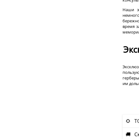
Наши э
немног
бережно
время з
мемориа
Экс
Эксклюз
пользую
герберы
им доль
🌻 Т
🚚 С