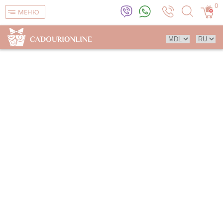
0
МЕНЮ