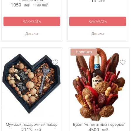
115
лей
1050
лей
1199
лей
ЗАКАЗАТЬ
ЗАКАЗАТЬ
Детали
Детали
Мужской подарочный набор
Букет "Аппетитный перерыв"
2113
4500
лей
лей