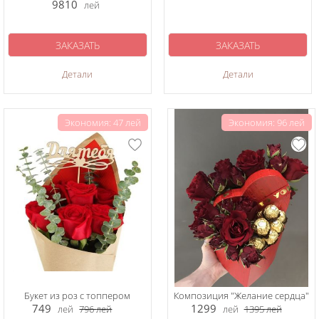
9810
лей
ЗАКАЗАТЬ
ЗАКАЗАТЬ
Детали
Детали
Экономия: 47 лей
Экономия: 96 лей
Букет из роз с топпером
Композиция "Желание сердца"
749
1299
лей
796
лей
лей
1395
лей