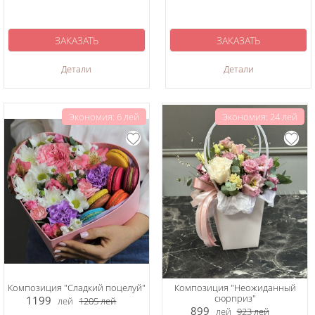
ЗАКАЗАТЬ
ЗАКАЗАТЬ
Детали
Детали
Экономия: 6 лей
Экономия: 24 лей
Композиция "Сладкий поцелуй"
Композиция "Неожиданный
сюрприз"
1199
лей
1205
лей
899
лей
923
лей