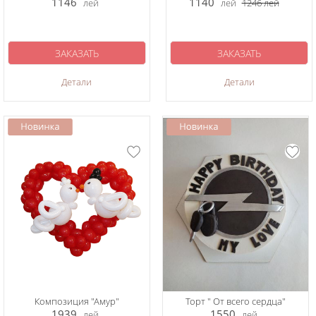
1146
1140
лей
лей
1246
лей
ЗАКАЗАТЬ
ЗАКАЗАТЬ
Детали
Детали
Композиция "Амур"
Торт " От всего сердца"
1939
1550
лей
лей