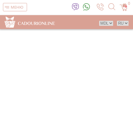
0
МЕНЮ