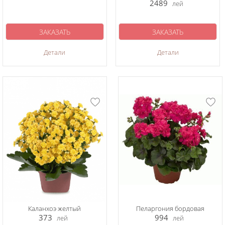
2489
лей
ЗАКАЗАТЬ
ЗАКАЗАТЬ
Детали
Детали
Каланхоэ желтый
Пеларгония бордовая
373
994
лей
лей