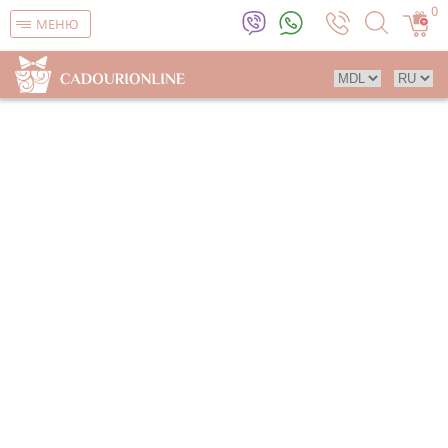
0
МЕНЮ