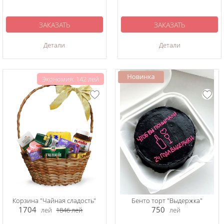
ЗАКАЗАТЬ
ЗАКАЗАТЬ
Детали
Детали
Экономия: 142 лей
Корзина "Чайная сладость"
Бенто торт "Выдержка"
1704
750
лей
1846
лей
лей