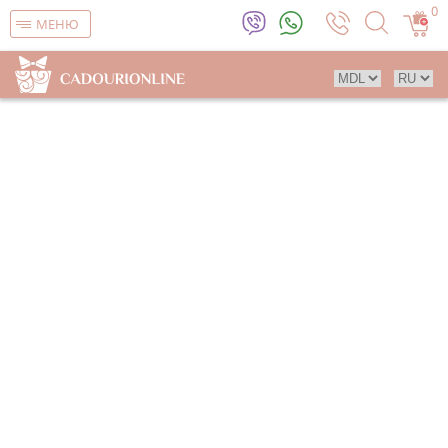
0
МЕНЮ